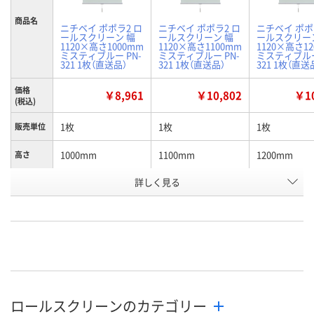
商品名
ニチベイ ポポラ2 ロ
ニチベイ ポポラ2 ロ
ニチベイ ポポ
ールスクリーン 幅
ールスクリーン 幅
ールスクリー
1120×高さ1000mm
1120×高さ1100mm
1120×高さ1
ミスティブルー PN-
ミスティブルー PN-
ミスティブルー
321 1枚（直送品）
321 1枚（直送品）
321 1枚（直送
価格
￥8,961
￥10,802
￥10
(税込)
1枚
1枚
1枚
販売単位
1000mm
1100mm
1200mm
高さ
お申込番
詳しく見る
P909557
P909558
P909007
号
直送品
直送品
直送品
在庫
8月26日（水）まで
8月26日（水）まで
8月26日（水）
お届け日
数量
数量
数量
ロールスクリーンのカテゴリー
カゴへ
カゴへ
カ