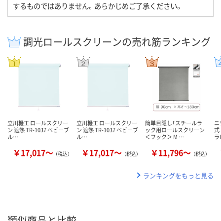
するものではありません。あらかじめご了承ください。
調光ロールスクリーンの売れ筋ランキング
立川機工 ロールスクリー
立川機工 ロールスクリー
簡単目隠し「スチールラ
ニ
ン 遮熱 TR-1037 ベビーブ
ン 遮熱 TR-1037 ベビーブ
ック用ロールスクリーン
式
ル…
ル…
＜フック＞ M …
ラI
￥17,017～
￥17,017～
￥11,796～
（税込）
（税込）
（税込）
ランキングをもっと見る
類似商品と比較