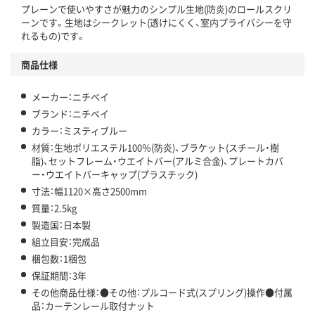
プレーンで使いやすさが魅力のシンプル生地(防炎)のロールスクリ
ーンです。生地はシークレット(透けにくく、室内プライバシーを守
れるもの)です。
商品仕様
メーカー：ニチベイ
ブランド：ニチベイ
カラー：ミスティブルー
材質：生地ポリエステル100％(防炎)、ブラケット(スチール・樹
脂)、セットフレーム・ウエイトバー(アルミ合金)、プレートカバ
ー・ウエイトバーキャップ(プラスチック)
寸法：幅1120×高さ2500mm
質量：2.5kg
製造国：日本製
組立目安：完成品
梱包数：1梱包
保証期間：3年
その他商品仕様：●その他：プルコード式(スプリング)操作●付属
品：カーテンレール取付ナット