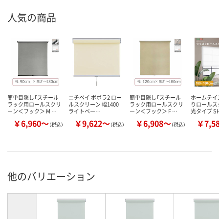
人気の商品
簡単目隠し「スチール
ニチベイ ポポラ2 ロー
簡単目隠し「スチール
ホームテイ
ラック用ロールスクリ
ルスクリーン 幅1400
ラック用ロールスクリ
りロールス
ーン＜フック＞ M …
ライトベー…
ーン＜フック＞ F …
光タイプ S
￥6,960～
￥9,622～
￥6,908～
￥7,5
（税込）
（税込）
（税込）
他のバリエーション