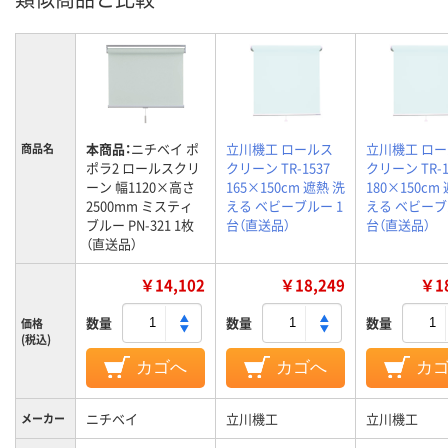
本商品：
ニチベイ ポ
立川機工 ロールス
立川機工 ロ
商品名
ポラ2 ロールスクリ
クリーン TR-1537
クリーン TR-1
ーン 幅1120×高さ
165×150cm 遮熱 洗
180×150cm
2500mm ミスティ
える ベビーブルー 1
える ベビーブ
ブルー PN-321 1枚
台（直送品）
台（直送品）
（直送品）
￥14,102
￥18,249
￥18
数量
数量
数量
価格
(税込)
カゴへ
カゴへ
カ
ニチベイ
立川機工
立川機工
メーカー