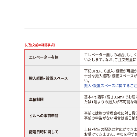
【ご注文前の確認事項】
エレベーター無しの場合、もし
エレベーター有無
いたします。なお、ご注文数量
下記URLにて搬入・設置が可
十分な搬入経路・設置スペース
搬入経路・設置スペース
い。
搬入・設置スペースに関するご
基本4ｔ箱車（高さ3.6ｍ）で
車輌制限
たは1階よりの搬入が不可能な場
事前に建物の管理会社に対し搬
ビルへの事前申請
事前の申告がない場合は当日納
土日・祝日の配送は対応ができ
配送日時に関して
お受けできません。やむを得ず