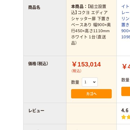
本商品：
【組立設置
イト
商品名
込】コクヨ エディア
レー
シャッター扉 下置き
リン
ベースあり 幅900×奥
置き
行450×高さ1110mm
90
ホワイト 1台（直送
109
品）
￥153,014
価格（税込）
￥4
（税込）
数量
数量
カゴへ
4.6
レビュー