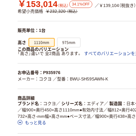
￥153,014
34.1%OFF
／￥139,104（税抜き）
（税込）
希望小売価格
￥232,320
（税込）
販売単位：1台
1110mm
975mm
高さ
この商品のバリエーション
「高さ」違いで 全2商品 あります。
すべてのバリエーションを
お申込番号：P935976
メーカー：コクヨ
／型番：BWU-SH59SAWN-K
商品詳細
ブランド名
コクヨ
／
シリーズ名
エディア
／
製造国
日本
／幅900×奥行450×高さ1110mm●有効内寸法／幅812×奥行4
732×高さ-mm幅×高さmm●ベース寸法／幅900×奥行438×高さ
もっと見る