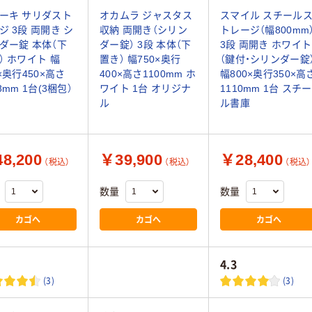
ーキ サリダスト
オカムラ ジャスタス
スマイル スチール
ジ 3段 両開き シ
収納 両開き（シリン
トレージ（幅800mm
ダー錠 本体（下
ダー錠） 3段 本体（下
3段 両開き ホワイト
） ホワイト 幅
置き） 幅750×奥行
（鍵付・シリンダー錠
0×奥行450×高さ
400×高さ1100mm ホ
幅800×奥行350×高
8mm 1台(3梱包）
ワイト 1台 オリジナ
1110mm 1台 スチー
ル
ル書庫
8,200
￥39,900
￥28,400
（税込）
（税込）
（税込）
数量
数量
カゴへ
カゴへ
カゴへ
4.3
(3)
(3)