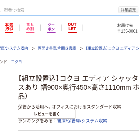
詳細設定
お届け先
〒135-0061
管庫/システム収納
両開き書庫/片開き書庫
【組立設置込】コクヨ エディア シ
ンド
コクヨ
【組立設置込】コクヨ エディア シャッタ
スあり 幅900×奥行450×高さ1110mm
品）
保管から活用へ。オフィスにおけるスタンダード収納
レビューを書く
ランキングをみる
書庫/保管庫/システム収納