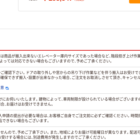
くは商品が搬入出来ないエレベーター庫内サイズであった場合など、階段担ぎ上げ作
によっては対応できない場合もございますので、予めご了承ください。
能かご確認下さい。ドアの取り外しや窓からの吊り下げ作業などを伴う搬入はお受けで
が確保できず搬入・設置が出来なかった場合、ご注文をお取消しさせて頂き、キャンセ
注意
お届けにお伺いいたします。建物によって、車両制限が設けられている場合がございま
合、お届けはお受けできません。
入申請の提出が必要な場合は、お客様ご自身でご注文前に必ずご確認ください。時間
品できない場合もございます。
ませんので、予めご了承下さい。また、地域によりお届け可能曜日が異なります。配送
お受けする場合には、別途費用が発生しますのでご了承ください。