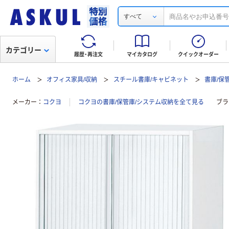
すべて
カテゴリー
履歴・再注文
マイカタログ
クイックオーダー
ホーム
オフィス家具/収納
スチール書庫/キャビネット
書庫/保
メーカー
コクヨ
コクヨの書庫/保管庫/システム収納を全て見る
ブラ