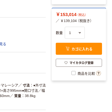
￥153,014
（税込）
／ ￥139,104 （税抜き）
数量
見る
カゴに入れる
マイカタログ登録
商品を比較
・マレーシア
／
寸法
●外寸法
02×高さ995mm●開口寸法／幅
60mm
／
質量
38.8kg