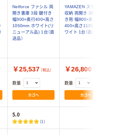
ス
Netforce ファシル 両
YAMAZEN スチール
スマイル
）
開き書庫 3段 鍵付き
収納 両開き 3段 下置
トレージ（
幅900×奥行400×高さ
き用 幅800×奥行
3段 両開
）
1050mm ホワイト(リ
400×高さ1130mm ホ
（鍵付・
さ
ニューアル品) 1台（直
ワイト 1台（直送品）
幅600×
送品）
1110m
ル書庫
￥25,537
￥26,800
￥24,
（税込）
（税込）
数量
数量
数量
カゴへ
カゴへ
5.0
2.4
(1)