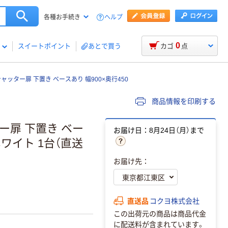
ヘルプ
各種お手続き
0
スイートポイント
あとで買う
カゴ
点
ャッター扉 下置き ベースあり 幅900×奥行450
商品情報を印刷する
ー扉 下置き ベー
お届け日：8月24日（月）まで
 ホワイト 1台（直送
お届け先：
直送品
コクヨ株式会社
この出荷元の商品は商品代金
に配送料が含まれています。