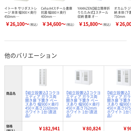
イトーキ サリダストレ
Ceha A4スチール書庫
YAMAZEN【組立簡単折
オカムラ 
ージ 本体 幅900×奥行
抗菌 幅880×奥行
りたたみ式】スチール
納 本体（下
450mm …
400mm …
収納 書庫 オ…
750mm
￥26,100～
￥34,600～
￥15,800～
￥26,0
（税込）
（税込）
（税込）
他のバリエーション
【組立設置込】コクヨ
【組立設置込】コクヨ
【組立設置込
商品名
エディア ガラス両
エディア ガラス両
エディア ガ
開き扉 下置き ベー
開き扉 下置き ベー
開き扉 下置き
スあり 幅900×奥行
スあり 幅900×奥行
スあり 幅90
450×高さ2160mm
450×高さ762mm
450×高さ97
ホワイト 1台（直送
ホワイト 1台（直送
ホワイト 1台
品）
品）
品）
価格
￥182,941
￥80,824
￥90
(税込)