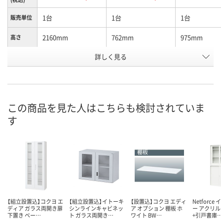
1台
1台
1台
販売単位
2160mm
762mm
975mm
高さ
お申込番
詳しく見る
P936070
P936073
P936071
号
直送品
直送品
直送品
在庫
9月9日（水）まで
9月9日（水）まで
9月9日（水）ま
お届け日
この商品を見た人はこちらも検討されていま
す
数量
数量
数量
カゴへ
カゴへ
カ
【組立設置込】コクヨ エ
【組立設置込】イトーキ
【設置込】コクヨ エディ
Netforc
ディア ガラス両開き扉
シンラインキャビネッ
ア オプション 棚板 ホ
ー アクリ
下置き ベー…
ト ガラス両開き…
ワイト BW…
+引戸書庫