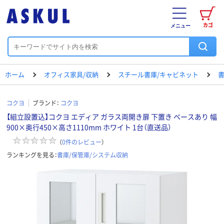
カゴ
メニュー
ホーム
オフィス家具/収納
スチール書庫/キャビネット
書
コクヨ
ブランド：
コクヨ
【組立設置込】コクヨ エディア ガラス両開き扉 下置き ベースあり 幅
900×奥行450×高さ1110mm ホワイト 1台（直送品）
（
0
件のレビュー
）
ランキングを見る：
書庫/保管庫/システム収納