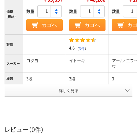
数量
数量
数量
価格
(税込)
カゴへ
カゴへ
カ
評価
4.6
（
3件
）
コクヨ
イトーキ
アール・エフ
メーカー
ワ
3段
3段
3
段数
詳しく見る
両開き／片開き扉タ
両開き／片開き扉タ
両開き書庫
商品区分
イプ
イプ
カラーグ
ホワイト系
ホワイト系
ホワイト系
ループ
設置タイ
下置き
下置き
下置き
レビュー（0件）
プ