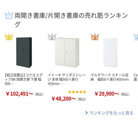
両開き書庫/片開き書庫の売れ筋ランキン
グ
【組立設置込】コクヨ エデ
イトーキ サリダストレー
マルチワーク スチール収
C
ィアBK 両開き扉 下置 幅
ジ 本体 幅900×奥行
納 幅800×奥行400ｍｍ
菌
900…
450mm …
￥102,491～
￥29,900～
（税込）
（税込）
￥48,200～
（税込）
ランキングをもっと見る