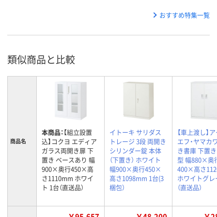
おすすめ特集一覧
類似商品と比較
本商品：
【組立設置
イトーキ サリダス
【車上渡し】ア
込】コクヨ エディア
トレージ 3段 両開き
エフ・ヤマカワ
商品名
ガラス両開き扉 下
シリンダー錠 本体
き書庫 下置き A
置き ベースあり 幅
（下置き） ホワイト
型 幅880×奥
900×奥行450×高
幅900×奥行450×
400×高さ11
さ1110mm ホワイ
高さ1098mm 1台(3
ホワイトグレー
ト 1台（直送品）
梱包）
（直送品）
￥95,657
￥48,200
￥28