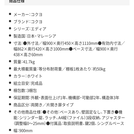
商品仕様
メーカー：コクヨ
ブランド：コクヨ
シリーズ：エディア
製造国：日本・マレーシア
寸法：●外寸法／幅900×奥行450×高さ1110mm●有効内寸法／
幅862×奥行420×高さ1000mm●ベース寸法／幅900×奥行
438×高さ60mm
質量：41.7kg
最大積載質量：等分布耐荷重／棚板1枚あたり：約50kg
カラー：ホワイト
組立目安：完成品
梱包数：3梱包
保証期間：外観・表面仕上げ1年、機構部・可動部2年、構造体3年
商品区分：両開き／片開き扉タイプ
その他商品仕様：●その他：ベースあり、壁固定なし、下置き●機
能：シリンダー錠、ラッチ、A4縦（ファイル）3段収納、アジャスター
（調整幅0～25mm）●付属品：取扱説明書、鍵2個、シングルベース
幅：900mm