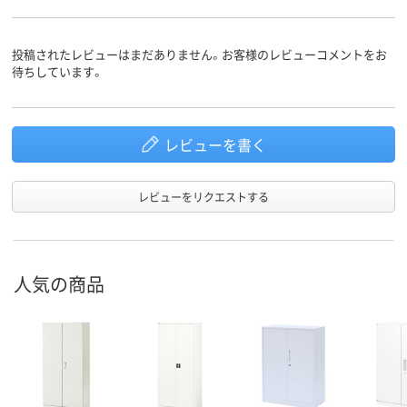
シリンダー錠
シリンダー錠
シリンダー錠
施錠方法
41.7kg
29.8kg
質量
投稿されたレビューはまだありません。お客様のレビューコメントをお
待ちしています。
アスクル
商品環境
スコア
レビューを書く
レビューをリクエストする
人気の商品