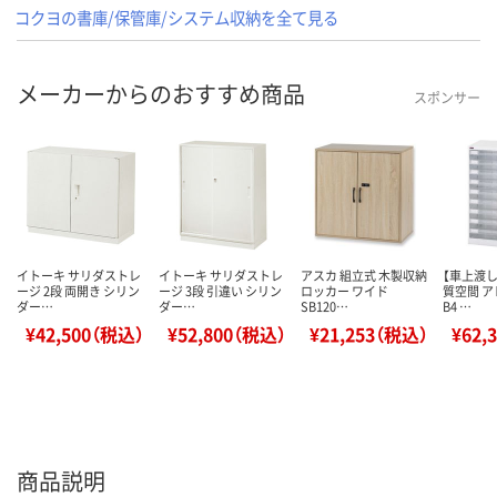
コクヨの書庫/保管庫/システム収納を全て見る
メーカーからのおすすめ商品
スポンサー
イトーキ サリダストレ
イトーキ サリダストレ
アスカ 組立式 木製収納
【車上渡し
ージ 2段 両開き シリン
ージ 3段 引違い シリン
ロッカー ワイド
質空間 
ダー…
ダー…
SB120…
B4 …
¥42,500（税込）
¥52,800（税込）
¥21,253（税込）
¥62,
商品説明