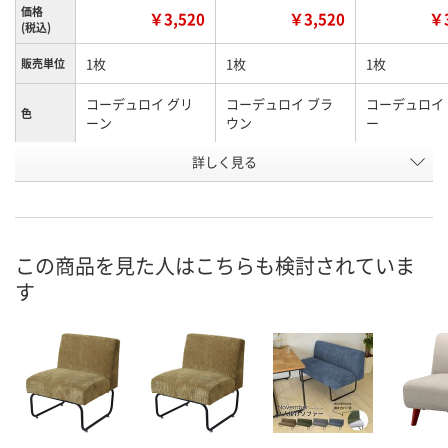
価格
￥3,520
￥3,520
￥3
(税込)
1枚
1枚
1枚
販売単位
コーデュロイ グリ
コーデュロイ ブラ
コーデュロイ
色
ーン
ウン
ー
お申込番
詳しく見る
A610090
A610089
PH33440
号
直送品
直送品
直送品
在庫
8月20日（木）まで
8月20日（木）まで
お届け日
この商品を見た人はこちらも検討されていま
す
数量
数量
お取り扱い終
した
カゴへ
カゴへ