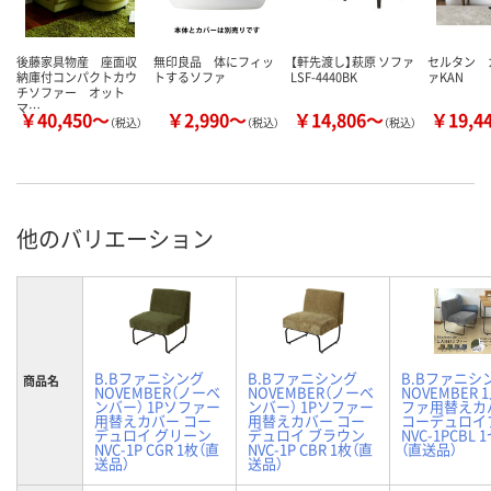
後藤家具物産 座面収
無印良品 体にフィッ
【軒先渡し】萩原 ソファ
セルタン 
納庫付コンパクトカウ
トするソファ
LSF-4440BK
ァKAN
チソファー オット
マ…
￥40,450～
￥2,990～
￥14,806～
￥19,4
（税込）
（税込）
（税込）
他のバリエーション
B.Bファニシング
B.Bファニシング
B.Bファニシ
商品名
NOVEMBER（ノーベ
NOVEMBER（ノーベ
NOVEMBER
ンバー） 1Pソファー
ンバー） 1Pソファー
ファ用替えカ
用替えカバー コー
用替えカバー コー
コーデュロイ
デュロイ グリーン
デュロイ ブラウン
NVC-1PCBL
NVC-1P CGR 1枚（直
NVC-1P CBR 1枚（直
（直送品）
送品）
送品）