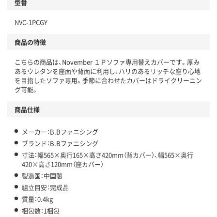
型番
NVC-1PCGY
商品の特徴
こちらの商品は、November １Ｐソファ専用替えカバーです。厚み
あるウレタンを座面や背面に利用し、ハリのあるリッチな座り心地
を目指したソファ専用。季節に合わせたカバーはドライクリーニン
グ可能。
商品仕様
メーカー：B.Bファニシング
ブランド：B.Bファニシング
寸法：幅565×奥行165×高さ420mm（背カバー）、幅565×奥行
420×高さ120mm（座カバー）
製造国：中国製
組立目安：完成品
質量：0.4kg
梱包数：1梱包