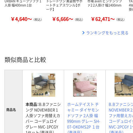
URBAN キューブソファ 1
トレードワン 美姿勢サポ
市場 aven ビンデンソフ
Y
人掛 幅400mm 1台
ートチェアスワンル【ボ
ァ2 2人掛け 幅1400mm
4
ーテ】
掛
￥4,640～
￥6,666～
￥62,471～
（税込）
（税込）
（税込）
ランキングをもっと見る
類似商品と比較
本商品：
B.Bファニシ
ホームテイスト チ
B.Bファニシ
ング NOVEMBER 1
ャミー ダイヤモン
NOVEMBER
商品名
人掛ソファ用替えカ
ドソファ 2人掛 幅
ファ用替えカ
バー コーデュロイ
990mm グレー SH-
コーデュロイ
グレー NVC-1PCGY
07-OKDMS2P １台
NVC-2PCGY
1セット（直送品）
（直送品）
（直送品）