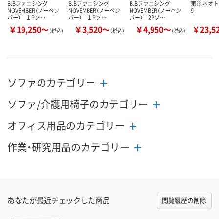
B.Bファニシング
B.Bファニシング
B.Bファニシング
東谷 ネオト
NOVEMBER（ノーベン
NOVEMBER（ノーベン
NOVEMBER（ノーベン
9
バー） １Pソ…
バー） １Pソ…
バー） 2Pソ…
￥19,250～
￥3,520～
￥4,950～
￥23,5
（税込）
（税込）
（税込）
ソファのカテゴリー
ソファ/介護用椅子のカテゴリー
オフィス用品のカテゴリー
作業・研究用品のカテゴリー
あなたが最近チェックした商品
閲覧履歴の削除