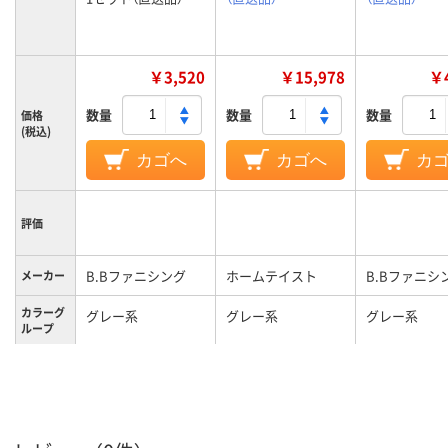
￥3,520
￥15,978
￥4
数量
数量
数量
価格
(税込)
カゴへ
カゴへ
カ
評価
B.Bファニシング
ホームテイスト
B.Bファニシ
メーカー
カラーグ
グレー系
グレー系
グレー系
ループ
0.4kg
9.4kg
0.7kg
質量