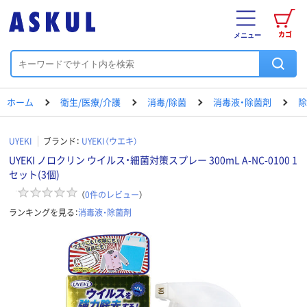
カゴ
メニュー
ホーム
衛生/医療/介護
消毒/除菌
消毒液・除菌剤
除
UYEKI
ブランド：
UYEKI（ウエキ）
UYEKI ノロクリン ウイルス・細菌対策スプレー 300mL A-NC-0100 1
セット(3個)
（
0
件のレビュー
）
ランキングを見る：
消毒液・除菌剤