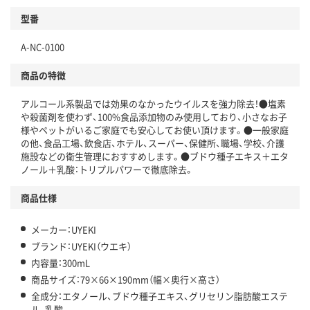
型番
A-NC-0100
商品の特徴
アルコール系製品では効果のなかったウイルスを強力除去！●塩素
や殺菌剤を使わず、100%食品添加物のみ使用しており、小さなお子
様やペットがいるご家庭でも安心してお使い頂けます。●一般家庭
の他、食品工場、飲食店、ホテル、スーパー、保健所、職場、学校、介護
施設などの衛生管理におすすめします。●ブドウ種子エキス＋エタ
ノール＋乳酸：トリプルパワーで徹底除去。
商品仕様
メーカー：UYEKI
ブランド：UYEKI（ウエキ）
内容量：300mL
商品サイズ：79×66×190mm（幅×奥行×高さ）
全成分：エタノール、ブドウ種子エキス、グリセリン脂肪酸エステ
ル、乳酸