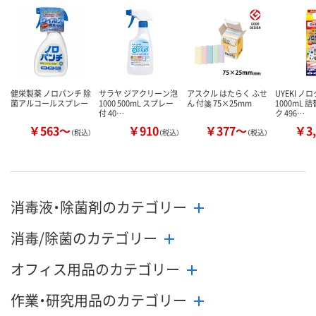
健栄製薬 ノロパンチ 除
サラヤ ジアクリーン泡
アスクル はたらく ふせ
UYEKI ノ
菌アルコールスプレー
1000 500mL スプレー
ん 付箋 75×25mm
1000mL
付 40…
ク 496…
￥563～
￥910
￥377～
￥3,
（税込）
（税込）
（税込）
消毒液・除菌剤のカテゴリー
消毒/除菌のカテゴリー
オフィス用品のカテゴリー
作業・研究用品のカテゴリー