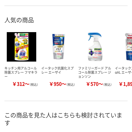
人気の商品
キッチン用アルコール
イータック抗菌化スプ
ファミリーガード アル
イータック
除菌スプレー フマキラ
レー エーザイ
コール除菌スプレー ジ
αAL エーザ
ー
ョンソン
￥312～
￥950～
￥570～
￥1,8
（税込）
（税込）
（税込）
この商品を見た人はこちらも検討されていま
す