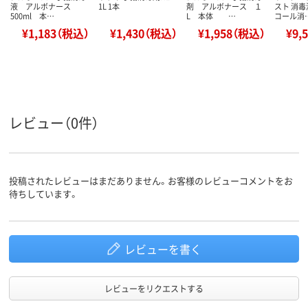
液 アルボナース
1L 1本
剤 アルボナース １
スト 消毒
500ml 本…
L 本体 …
コール消
¥1,183（税込）
¥1,430（税込）
¥1,958（税込）
¥9,
レビュー（0件）
投稿されたレビューはまだありません。お客様のレビューコメントをお
待ちしています。
レビューを書く
レビューをリクエストする