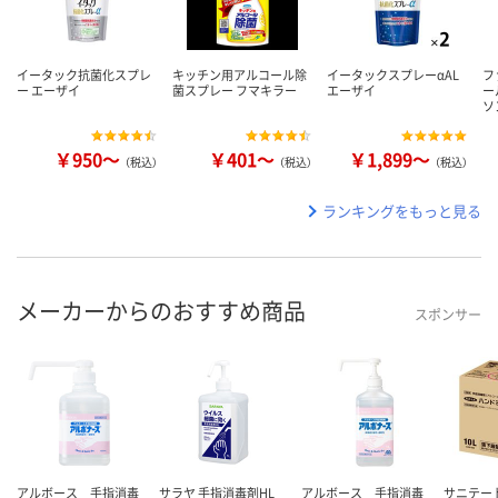
イータック抗菌化スプレ
キッチン用アルコール除
イータックスプレーαAL
フ
ー エーザイ
菌スプレー フマキラー
エーザイ
ー
ソ
￥950～
￥401～
￥1,899～
（税込）
（税込）
（税込）
ランキングをもっと見る
メーカーからのおすすめ商品
スポンサー
アルボース 手指消毒
サラヤ 手指消毒剤HL
アルボース 手指消毒
サニテー