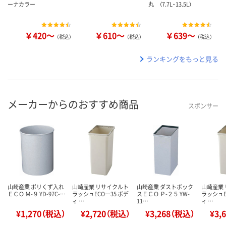
ーナカラー
丸 （7.7L・13.5L）
￥420～
￥610～
￥639～
（税込）
（税込）
（税込）
ランキングをもっと見る
メーカーからのおすすめ商品
スポンサー
山崎産業 ポリくず入れ
山崎産業 リサイクルト
山崎産業 ダストボック
山崎産業
ＥＣＯ Ｍ-９ YD-97C-…
ラッシュECOー35 ボデ
スＥＣＯ Ｐ-２５ YW-
ラッシュE
ィ …
11…
ィ …
¥1,270（税込）
¥2,720（税込）
¥3,268（税込）
¥3,