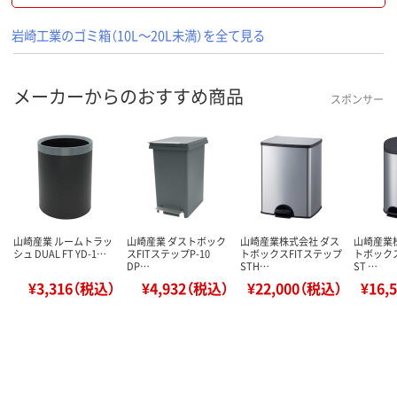
岩崎工業のゴミ箱（10L～20L未満）を全て見る
メーカーからのおすすめ商品
スポンサー
山崎産業 ルームトラッ
山崎産業 ダストボック
山崎産業株式会社 ダス
山崎産業
シュ DUAL FT YD-1…
スFITステップP-10
トボックスFITステップ
トボックス
DP…
STH…
ST …
¥3,316（税込）
¥4,932（税込）
¥22,000（税込）
¥16,