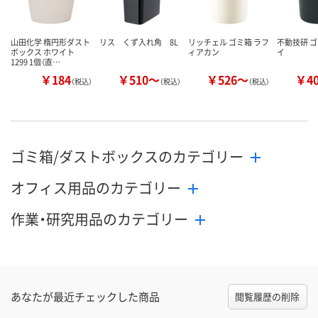
山田化学 楕円形ダスト
リス くず入れ角 8L
リッチェル ゴミ箱 ラフ
不動技研 ゴ
ボックス ホワイト
ィアカン
イ
1299 1個（直…
￥184
￥510～
￥526～
￥4
（税込）
（税込）
（税込）
ゴミ箱/ダストボックスのカテゴリー
オフィス用品のカテゴリー
作業・研究用品のカテゴリー
あなたが最近チェックした商品
閲覧履歴の削除