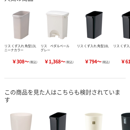
リス くず入れ 角型13L
リス ペダルペール
リス くず入れ 角型18L
リス くず入れ
ニーナカラー
グレー
￥308～
￥1,368～
￥794～
￥6
（税込）
（税込）
（税込）
この商品を見た人はこちらも検討されていま
す