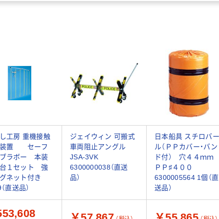
し工房 重機接触
ジェイウィン 可搬式
日本船具 スチロバ
止装置 セーフ
車両阻止アングル
ル（ＰＰカバー・バン
ブラボー 本装
JSA-3VK
ド付） 穴４４ｍ
台１セット 強
6300000038（直送
ＰＰ♯４００
マグネット付き
品）
6300005564 1個（直
59（直送品）
送品）
53,608
￥57,867
￥55,865