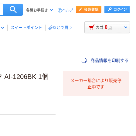
ヘルプ
各種お手続き
0
スイートポイント
あとで買う
カゴ
点
商品情報を印刷する
-1206BK 1個
メーカー都合により販売停
止中です