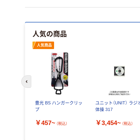
人気の商品
人気商品
前のスライドへ
豊光 BS ハンガークリッ
ユニット（UNIT） ラジ
プ
体操 317
￥457~
￥3,454~
（税込）
（税込）