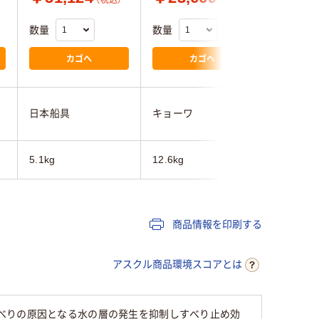
（税込）
（税込）
数量
数量
数量
カゴへ
カゴへ
日本船具
キョーワ
トーヨー
5.1kg
12.6kg
45g
商品情報を印刷する
アスクル商品環境スコアとは
べりの原因となる水の層の発生を抑制しすべり止め効