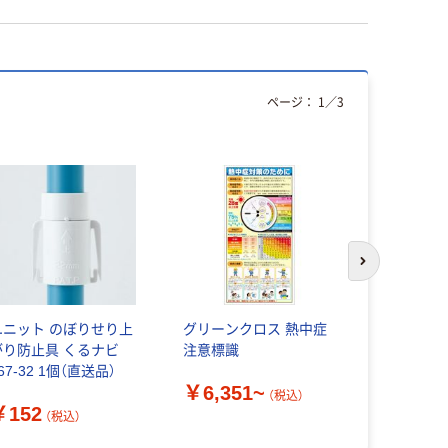
ページ：
1
／
3
次のスライド
ユニット のぼりせり上
グリーンクロス 熱中症
トーヨーセ
がり防止具 くるナビ
注意標識
ャーベット
67-32 1個（直送品）
No.7168 1
￥6,351~
（税込）
￥152
￥835
（税込）
（