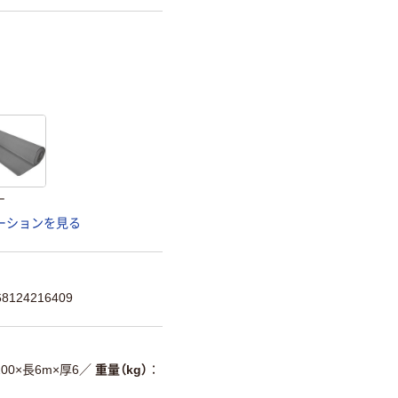
ー
ーションを見る
124216409
200×長6m×厚6
／
重量（kg）