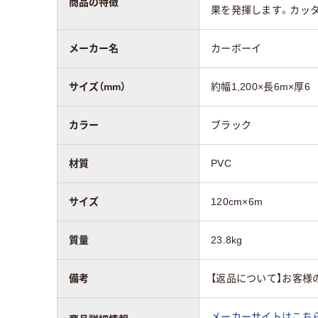
商品の特徴
果を発揮します。カッ
メーカー名
カーボーイ
サイズ（mm）
約幅1,200×長6m×厚6
カラー
ブラック
材質
PVC
サイズ
120cm×6m
質量
23.8kg
備考
【返品について】お客様
メーカーサイトはこち