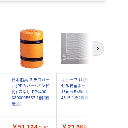
次へ
ー
日本船具 スチロバー
キョーワ 非防炎ラッ
トーヨー
ル(PPカバー・バンド
セル安全ネット 目合
TOYO S
ｍ
付) 穴なし PP♯400
15mm 5×5m KSK-
型腕章 No.
6300005557 1個（直
4815 1枚（直送品）
個（直送品
送品）
￥51,124
￥23,669
￥1,1