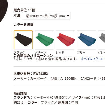
販売単位：1個
寸法
カラーを選択
ブラック
グリーン
レッド
ブルー
グレ
この商品のバリエーション
「寸法」「カラー」違いで 全10商品 あります。
すべてのバリエ
お申込番号：PW41352
メーカー：カーボーイ
／型番：AI-1206BK
／JANコード：4968
商品詳細
ブランド名
カーボーイ（CAR-BOY）
／
サイズ（mm）
約幅1,
約23.8
／
カラー
ブラック
／
原産国
中国