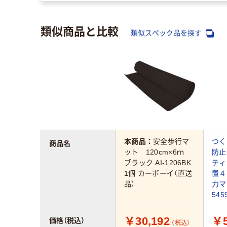
類似商品と比較
類似スペック品を探す
本商品：
安全歩行マ
つく
商品名
ット 120cm×6ｍ
防
ブラック AI-1206BK
ティ
1個 カーボーイ（直送
置４
品）
力
54
￥30,192
￥5
価格（税込）
（税込）