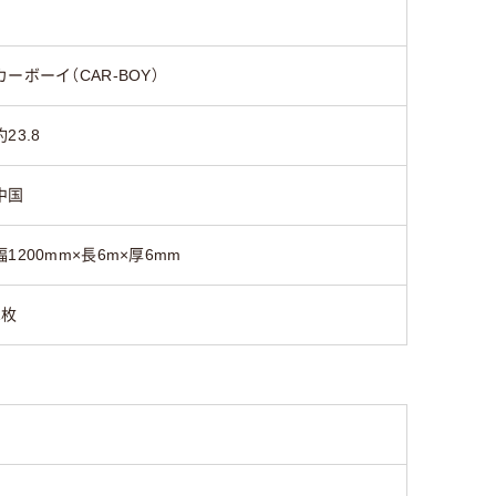
カーボーイ（CAR-BOY）
約23.8
中国
幅1200mm×長6m×厚6mm
1枚