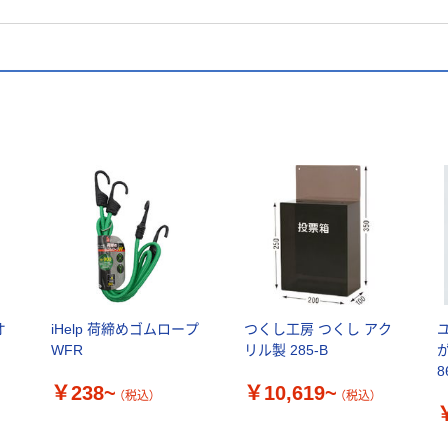
オ
iHelp 荷締めゴムロープ
つくし工房 つくし アク
WFR
リル製 285-B
8
￥238~
￥10,619~
（税込）
（税込）