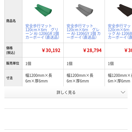
商品名
安全歩行マット
安全歩行マット
安全歩行マ
120cm×6ｍ グリ
120cm×6ｍ グレ
120cm×6ｍ
ーン AI-1206GR 1個
ー AI-1206GY 1個 カ
ック AI-1206
カーボーイ（直送品）
ーボーイ（直送品）
カーボーイ（直
価格
￥30,192
￥28,794
￥30
(税込)
1個
1個
1個
販売単位
幅1200mm×長
幅1200mm×長
幅1200mm×
寸法
6m×厚6mm
6m×厚6mm
6m×厚6mm
詳しく見る
グリーン
グレー
ブラック
カラー
お申込番
PW41361
PW41355
PW41352
号
直送品
直送品
直送品
在庫
8月27日（木）まで
お届け日