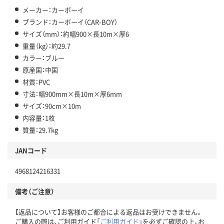
メーカー：カーボーイ
ブランド：カーボーイ（CAR-BOY）
サイズ（mm）：約幅900×長10m×厚6
重量（kg）：約29.7
カラー：ブルー
原産国：中国
材質：PVC
寸法：幅900mm×長10m×厚6mm
サイズ：90cm×10m
内容量：1枚
質量：29.7kg
JANコード
4968124216331
備考（ご注意）
【返品について】お客様のご都合による返品はお受けできません。
ご購入の際は、ご利用ガイド「
ご利用ガイド
」を必ずご確認の上、お