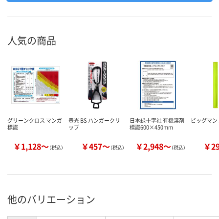
人気の商品
グリーンクロス マンガ
豊光 BS ハンガークリ
日本緑十字社 有機溶剤
ビッグマン 
標識
ップ
標識600×450mm
￥1,128～
￥457～
￥2,948～
￥2
（税込）
（税込）
（税込）
他のバリエーション