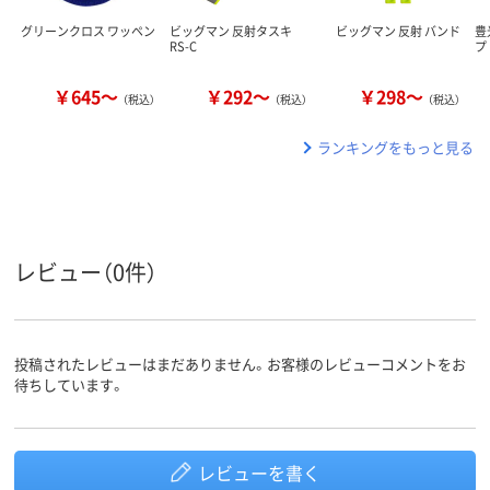
グリーンクロス ワッペン
ビッグマン 反射タスキ
ビッグマン 反射 バンド
豊
RS-C
プ
￥645～
￥292～
￥298～
（税込）
（税込）
（税込）
ランキングをもっと見る
レビュー（0件）
投稿されたレビューはまだありません。お客様のレビューコメントをお
待ちしています。
レビューを書く