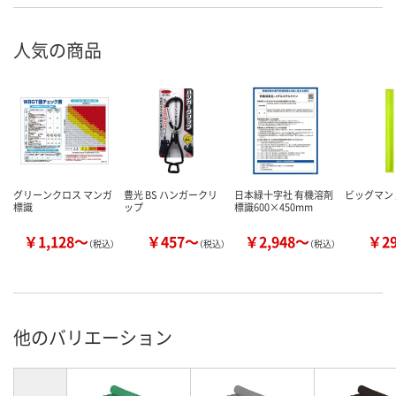
人気の商品
グリーンクロス マンガ
豊光 BS ハンガークリ
日本緑十字社 有機溶剤
ビッグマン 
標識
ップ
標識600×450mm
￥1,128～
￥457～
￥2,948～
￥2
（税込）
（税込）
（税込）
他のバリエーション