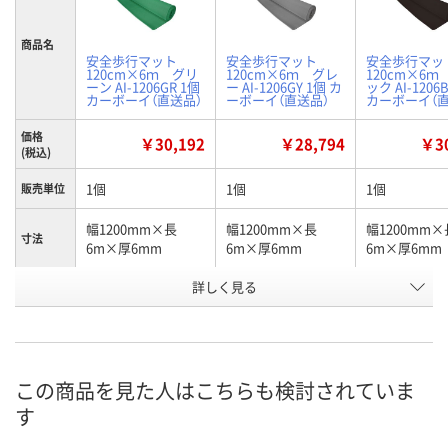
商品名
安全歩行マット
安全歩行マット
安全歩行マ
120cm×6ｍ グリ
120cm×6ｍ グレ
120cm×6ｍ
ーン AI-1206GR 1個
ー AI-1206GY 1個 カ
ック AI-1206
カーボーイ（直送品）
ーボーイ（直送品）
カーボーイ（直
価格
￥30,192
￥28,794
￥30
(税込)
1個
1個
1個
販売単位
幅1200mm×長
幅1200mm×長
幅1200mm×
寸法
6m×厚6mm
6m×厚6mm
6m×厚6mm
詳しく見る
グリーン
グレー
ブラック
カラー
お申込番
PW41361
PW41355
PW41352
号
直送品
直送品
直送品
在庫
この商品を見た人はこちらも検討されていま
す
8月26日（水）まで
お届け日