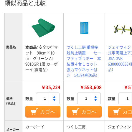
類似商品と比較
本商品：
安全歩行マ
つくし工房 重機接
ジェイウィン
商品名
ット 90cm×10
触防止装置 セー
式車両阻止ア
ｍ グリーン AI-
フティブラボー 本
JSA-3VK
9010GR 1個 カーボ
装置４台１セット
6300000038
ーイ（直送品）
強力マグネット付
品）
き 5459（直送品）
￥35,224
￥553,608
￥57
数量
数量
数量
価格
(税込)
カゴへ
カゴへ
カ
カーボーイ
つくし工房
ジェイウィン
メーカー