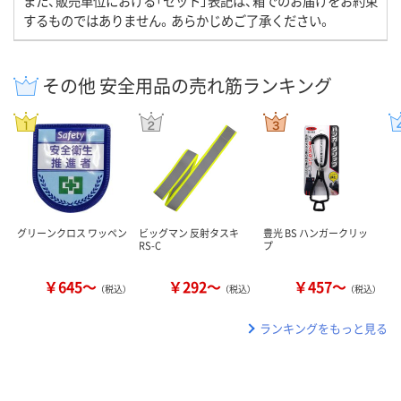
また、販売単位における「セット」表記は、箱でのお届けをお約束
するものではありません。あらかじめご了承ください。
その他 安全用品の売れ筋ランキング
グリーンクロス ワッペン
ビッグマン 反射タスキ
豊光 BS ハンガークリッ
RS-C
プ
￥645～
￥292～
￥457～
（税込）
（税込）
（税込）
ランキングをもっと見る