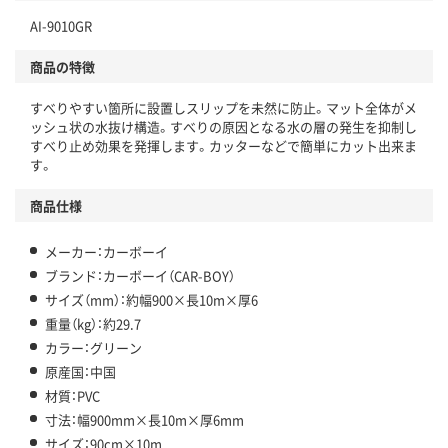
AI-9010GR
商品の特徴
すべりやすい箇所に設置しスリップを未然に防止。マット全体がメ
ッシュ状の水抜け構造。すべりの原因となる水の層の発生を抑制し
すべり止め効果を発揮します。カッターなどで簡単にカット出来ま
す。
商品仕様
メーカー：カーボーイ
ブランド：カーボーイ（CAR-BOY）
サイズ（mm）：約幅900×長10m×厚6
重量（kg）：約29.7
カラー：グリーン
原産国：中国
材質：PVC
寸法：幅900mm×長10m×厚6mm
サイズ：90cm×10m