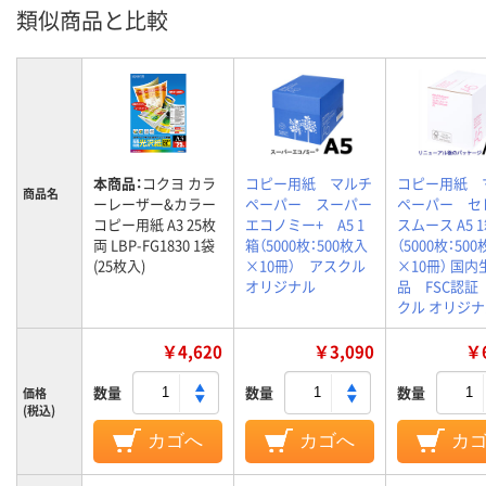
類似商品と比較
本商品：
コクヨ カラ
コピー用紙 マルチ
コピー用紙 
商品名
ーレーザー&カラー
ペーパー スーパー
ペーパー セ
コピー用紙 A3 25枚
エコノミー+ A5 1
スムース A5 
両 LBP-FG1830 1袋
箱（5000枚：500枚入
（5000枚：50
(25枚入)
×10冊） アスクル
×10冊） 国内
オリジナル
品 FSC認証
クル オリジ
￥4,620
￥3,090
￥6
数量
数量
数量
価格
(税込)
カゴへ
カゴへ
カ