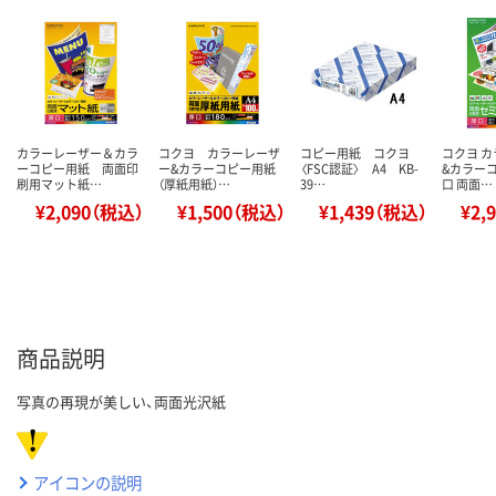
カラーレーザー＆カラ
コクヨ カラーレーザ
コピー用紙 コクヨ
コクヨ 
ーコピー用紙 両面印
ー&カラーコピー用紙
〈FSC認証〉 A4 KB-
&カラー
刷用マット紙…
（厚紙用紙）…
39…
口 両面…
¥2,090（税込）
¥1,500（税込）
¥1,439（税込）
¥2,
商品説明
写真の再現が美しい、両面光沢紙
アイコンの説明