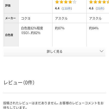
評価
4.4
4.6
（
130件
）
（
35件
）
コクヨ
アスクル
アスクル
メーカー
白色度82%程度
約87%
約84%
（ISO）、約82%
白色度
用紙の厚
詳しく見る
0.13mm
約90μm(0.09mm)
約95μm(0.09
さ
レーザープリンタ専
コピー用紙
コピー用紙
用紙の種
類
用紙
25、25枚
500
500
枚数
レビュー（0件）
A3
A5
A5 （148 × 2
サイズ
アスクル
投稿されたレビューはまだありません。お客様のレビューコメントをお
商品環境
45
45
待ちしています。
スコア