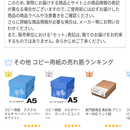
このため、実際にお届けする商品とサイト上の商品情報の表記
が異なる場合がございますので、ご使用前には必ずお届けした
商品の商品ラベルや注意書きをご確認ください。
さらに詳細な商品情報が必要な場合は、メーカー等にお問い合
わせください。
また、販売単位における「セット」表記は、箱でのお届けをお約束
するものではありません。あらかじめご了承ください。
その他 コピー用紙の売れ筋ランキング
コピー用紙 アスクル
コピー用紙 マルチペー
長門屋商店 美彩紙 プリン
コ
マルチペーパー スーパー
パー スーパーエコノミ
ター対応 ケント紙
パ
ホワイト+
ー+
（