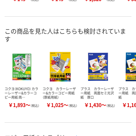
この商品を見た人はこちらも検討されていま
す
コクヨ（KOKUYO） カラ
コクヨ カラーレーザ
プラス カラーレーザ
プラス カ
ーレーザー&カラーコ
ー&カラーコピー用紙
ー用紙 両面セミ光沢
ー用紙 両
ピー用紙 両…
（厚紙用紙）
紙 厚口
紙
￥1,893～
￥1,025～
￥1,430～
￥1,1
（税込）
（税込）
（税込）