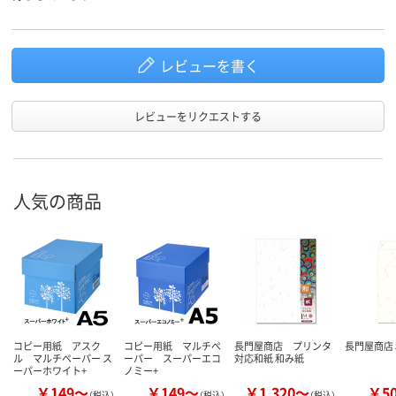
レビューを書く
レビューをリクエストする
人気の商品
コピー用紙 アスク
コピー用紙 マルチペ
長門屋商店 プリンタ
長門屋商店
ル マルチペーパー ス
ーパー スーパーエコ
対応和紙 和み紙
ーパーホワイト+
ノミー+
￥149～
￥149～
￥1,320～
￥5
（税込）
（税込）
（税込）