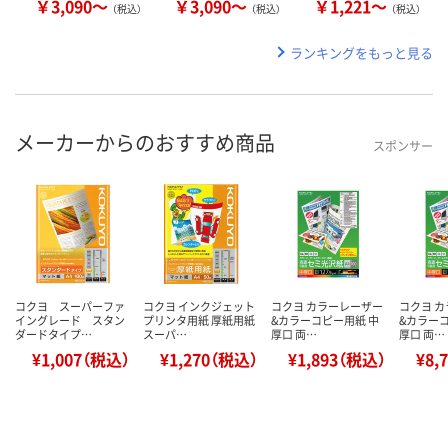
￥3,090～
￥3,090～
￥1,221～
（税込）
（税込）
（税込）
ランキングをもっと見る
メーカーからのおすすめ商品
スポンサー
コクヨ スーパーファ
コクヨ インクジェット
コクヨ カラーレーザー
コクヨ 
イングレード スタン
プリンタ用紙 厚紙用紙
&カラーコピー用紙 中
&カラー
ダードタイプ…
スーパ…
厚口 両…
厚口 両…
¥1,007（税込）
¥1,270（税込）
¥1,893（税込）
¥8,