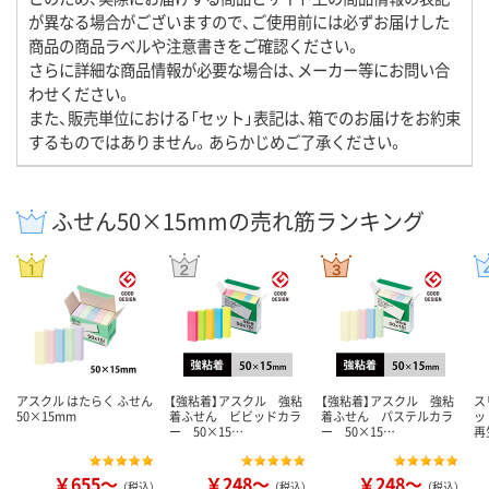
が異なる場合がございますので、ご使用前には必ずお届けした
商品の商品ラベルや注意書きをご確認ください。
さらに詳細な商品情報が必要な場合は、メーカー等にお問い合
わせください。
また、販売単位における「セット」表記は、箱でのお届けをお約束
するものではありません。あらかじめご了承ください。
ふせん50×15mmの売れ筋ランキング
アスクル はたらく ふせん
【強粘着】アスクル 強粘
【強粘着】アスクル 強粘
ス
50×15mm
着ふせん ビビッドカラ
着ふせん パステルカラ
ッ
ー 50×15…
ー 50×15…
再
￥655～
￥248～
￥248～
（税込）
（税込）
（税込）