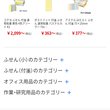
カゴへ
カゴへ
カ
コクヨ ふせん 付箋 通
ポストイット 付箋 ふせ
アスクル はたらく ふせ
常粘着 黄色 4色アソー
ん 通常粘着 パステルカ
ん 付箋 75×25mm
ト K2
ラー 75x…
￥2,099～
￥363～
￥377～
（税込）
（税込）
（税込）
ふせん（小）のカテゴリー
ふせん（付箋）のカテゴリー
オフィス用品のカテゴリー
作業・研究用品のカテゴリー