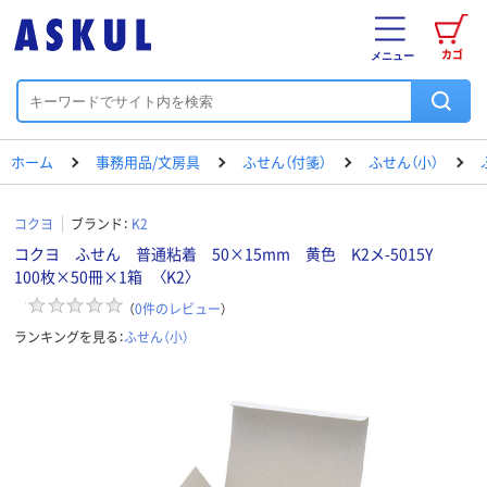
カゴ
メニュー
ホーム
事務用品/文房具
ふせん（付箋）
ふせん（小）
コクヨ
ブランド：
K2
コクヨ ふせん 普通粘着 50×15mm 黄色 K2メ-5015Y
100枚×50冊×1箱 〈K2〉
（
0
件のレビュー
）
ランキングを見る：
ふせん（小）