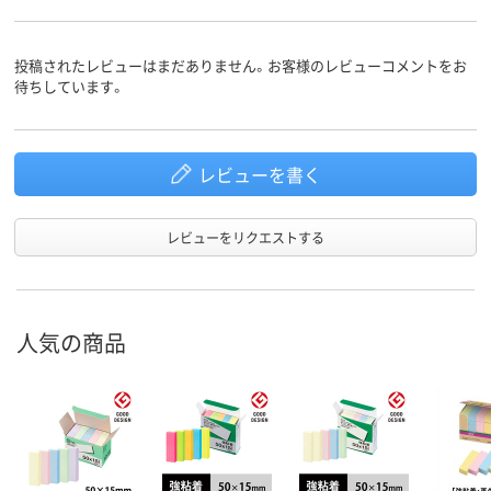
通常粘着
通常粘着
強粘着
粘着力
投稿されたレビューはまだありません。お客様のレビューコメントをお
待ちしています。
スタンダード
スタンダード
スタンダード
種類
アスクル
商品環境
75
55
スコア
レビューを書く
レビューをリクエストする
人気の商品