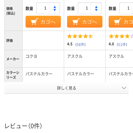
数量
数量
数量
価格
(税込)
カゴへ
カゴへ
カ
評価
4.5
4.0
（
58件
）
（
51件
）
コクヨ
アスクル
アスクル
メーカー
カラーシ
パステルカラー
パステルカラー
パステルカラ
リーズ
詳しく見る
イエロー系
マルチカラー
カラーグ
ループ
セット
イエロー系
グリーン系
カラータ
イプ
レビュー（0件）
50×15mm
50×15ｍｍ
50×15mm
サイズ