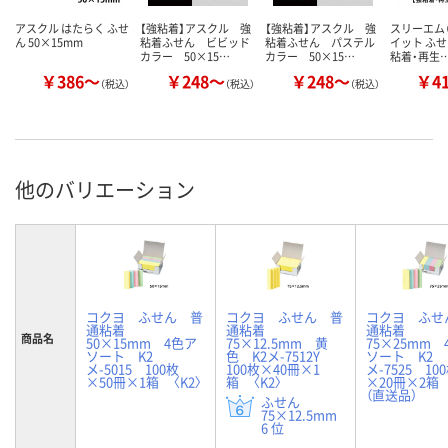
アスクル はたらく ふせ
【強粘着】アスクル 強
【強粘着】アスクル 強
スリーエム（
ん 50×15mm
粘着ふせん ビビッド
粘着ふせん パステル
イット ふせ
カラー 50×15…
カラー 50×15…
粘着・再生
￥386～
￥248～
￥248～
￥4
（税込）
（税込）
（税込）
他のバリエーション
コクヨ ふせん 普
コクヨ ふせん 普
コクヨ ふせ
通粘着
通粘着
通粘着
商品名
50×15mm 4色ア
75×12.5mm 黄
75×25mm 
ソート K2
色 K2メ-7512Y
ソート K2
メ-5015 100枚
100枚×40冊×1
メ-7525 10
×50冊×1箱 〈K2〉
箱 〈K2〉
×20冊×2箱 
（直送品）
ふせん
75×12.5mm
6 位