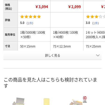
価格
￥3,094
￥2,099
￥2
(税込)
評価
5.0
3.0
（
1件
）
（
1件
）
1箱（5000枚：100枚
1箱（4000枚：100枚
1セット（4000
販売単位
×50冊）
×40冊）
2000枚入×2
50×15mm
75×12.5mm
75×25mm
寸法
詳しく見る
4色アソート
イエロー
4色アソート
カラー
お申込番
R528151
R528126
R528127
号
あり
5点
あり
在庫
この商品を見た人はこちらも検討されていま
す
8月11日（火）
8月11日（火）
8月20日（木）
お届け日
数量
数量
数量