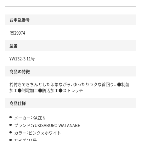
お申込番号
R529974
型番
YW132-3 11号
商品の特徴
衿付きできちんとした印象ながら、ゆったりラクな首回り。●制菌
加工●制電加工●防汚加工●ストレッチ
商品仕様
メーカー：KAZEN
ブランド：YUKISABURO WATANABE
カラー：ピンクｘホワイト
サイズ：11号