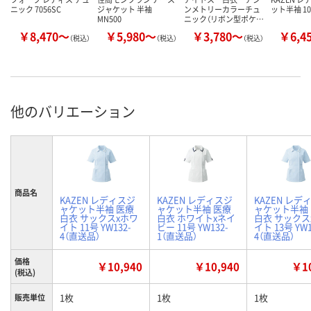
ニック 7056SC
ジャケット 半袖
ンメトリーカラーチュ
ット半袖 10
MN500
ニック（リボン型ポケ…
￥8,470～
￥5,980～
￥3,780～
￥6,4
（税込）
（税込）
（税込）
他のバリエーション
商品名
KAZEN レディスジ
KAZEN レディスジ
KAZEN レデ
ャケット半袖 医療
ャケット半袖 医療
ャケット半袖
白衣 サックスxホワ
白衣 ホワイトxネイ
白衣 サックス
イト 11号 YW132-
ビー 11号 YW132-
イト 13号 YW1
4（直送品）
1（直送品）
4（直送品）
価格
￥10,940
￥10,940
￥10
(税込)
1枚
1枚
1枚
販売単位