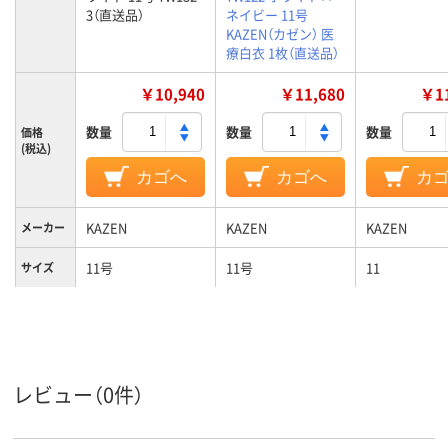
3（直送品）
ネイビー 11号
KAZEN（カゼン） 医
療白衣 1枚（直送品）
￥10,940
￥11,680
￥11
数量
数量
数量
価格
(税込)
カゴへ
カゴへ
カ
KAZEN
KAZEN
KAZEN
メーカー
11号
11号
11
サイズ
ピンク系;ホワイト
ホワイト系;ネイビ
ホワイト系
カラーグ
ループ
系
ー系
女性用
女性用
女性用
対象
レビュー（0件）