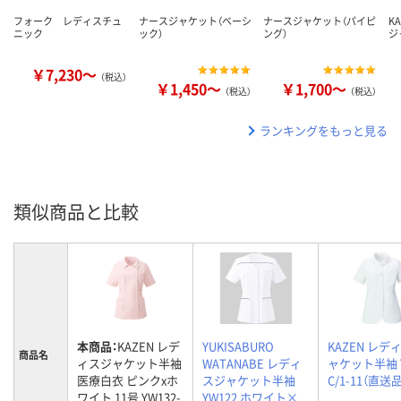
フォーク レディスチュ
ナースジャケット（ベーシ
ナースジャケット（パイピ
K
ニック
ック）
ング）
ジ
￥7,230～
（税込）
￥1,450～
￥1,700～
（税込）
（税込）
ランキングをもっと見る
類似商品と比較
本商品：
KAZEN レデ
YUKISABURO
KAZEN レデ
商品名
ィスジャケット半袖
WATANABE レディ
ャケット半袖 Y
医療白衣 ピンクxホ
スジャケット半袖
C/1-11（直送品
ワイト 11号 YW132-
YW122 ホワイト×