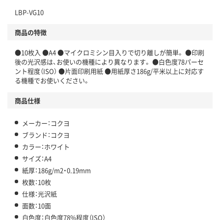
LBP-VG10
商品の特徴
●10枚入 ●A4 ●マイクロミシン目入りで切り離しが簡単。 ●印刷
後の光沢感は、お使いの機種により異なります。 ●白色度78パーセ
ント程度（ISO） ●片面印刷用紙 ●用紙厚さ186g/平米以上に対応す
る機種でお使いください。
商品仕様
メーカー：コクヨ
ブランド：コクヨ
カラー：ホワイト
サイズ：A4
紙厚：186g/m2・0.19mm
枚数：10枚
仕様：光沢紙
面数：10面
白色度：白色度78%程度（ISO）