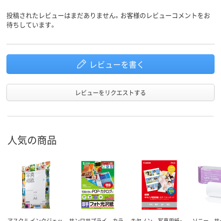
投稿されたレビューはまだありません。お客様のレビューコメントをお
待ちしています。
レビューを書く
レビューをリクエストする
人気の商品
アスクル インクジェッ
サンワサプライ カラ
キヤノン 写真用紙・
ソニー サ