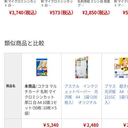
刺 マイクロミシンカッ
刺 マイクロミシンカッ
名刺用紙 ミシン目 両面
刺 マイ
ト 白…
ト 白…
プ…
ト ア…
¥3,740（税込）
¥573（税込）
¥2,850（税込）
¥
類似商品と比較
本商品：
コクヨ マル
アスクル インクジ
プラス 超き
商品名
チカード 名刺 マイ
ェットペーパー 光
光沢紙 A4 I
クロミシンカット
沢紙 A4 1袋（100
221GC 1袋（
厚口 白 A4 10面 1セ
枚入） オリジナル
入）
ット（50枚：10枚×5
袋）
￥5,340
￥2,480
￥2