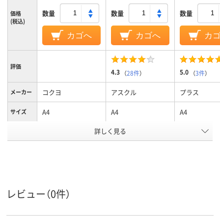
数量
数量
数量
価格
(税込)
カゴへ
カゴへ
カ
評価
4.3
5.0
（
28件
）
（
3件
）
コクヨ
アスクル
プラス
メーカー
A4
A4
A4
サイズ
詳しく見る
0.19mm、186g/m2・
224μm(0.224mm)、
230μm（0.23
0.19mm
0.224mm
0.23mm
紙厚
アスクル
商品環境
15
スコア
レビュー（0件）