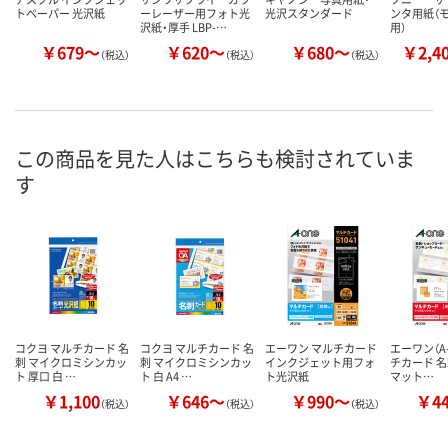
トペーパー 光沢紙
ーレーザー用フォト光
光沢スタンダード
ンタ用紙（
沢紙・厚手 LBP-…
用）
￥679～
￥620～
￥680～
￥2,4
（税込）
（税込）
（税込）
この商品を見た人はこちらも検討されていま
す
コクヨ マルチカード 名
コクヨ マルチカード 名
エーワン マルチカード
エーワン（A-
刺 マイクロミシンカッ
刺 マイクロミシンカッ
インクジェット用フォ
チカード 名
ト 厚口 白 …
ト 白 A4 …
ト光沢紙
マット…
￥1,100
￥646～
￥990～
￥4
（税込）
（税込）
（税込）