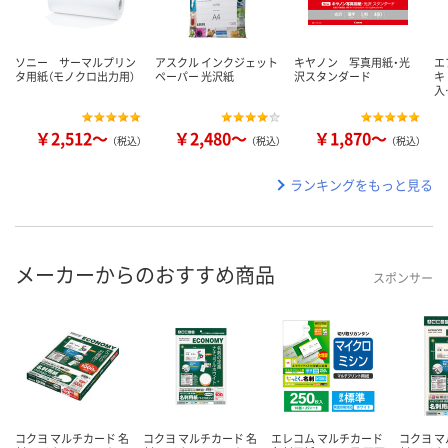
ソニー サーマルプリン
アスクル インクジェット
キヤノン 写真用紙・光
エ
タ用紙（モノクロ出力用）
ペーパー 光沢紙
沢スタンダード
キ 
入
￥2,512～
￥2,480～
￥1,870～
（税込）
（税込）
（税込）
ランキングをもっと見る
メーカーからのおすすめ商品
スポンサー
コクヨ マルチカード 名
コクヨ マルチカード 名
エレコム マルチカード
コクヨ マ