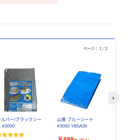
ページ：
1
／
2
次のスライド
シルバー/ブラックシー
山善 ブルーシート
アサヒ興洋
 #3000
#3000 YBSA30
ート 2～3
￥698~
￥192~