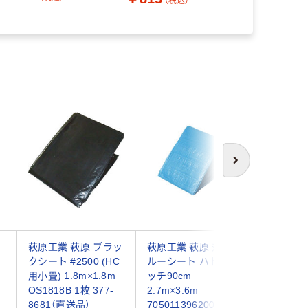
（税込）
人気商
次へ
ト
萩原工業 萩原 ブラッ
萩原工業 萩原 薄手ブ
トラスコ
クシート #2500 (HC
ルーシート ハトメピ
TRUSC
用小畳) 1.8m×1.8m
ッチ90cm
ト #2000
OS1818B 1枚 377-
2.7m×3.6m
BS20-18
8681（直送品）
70501139620027036
0025