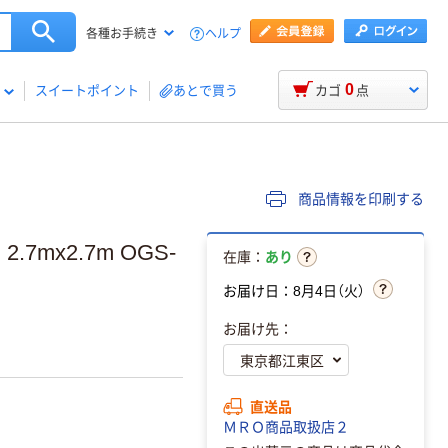
ヘルプ
各種お手続き
0
スイートポイント
あとで買う
カゴ
点
商品情報を印刷する
7mx2.7m OGS-
在庫：
あり
お届け日：8月4日（火）
お届け先：
直送品
ＭＲＯ商品取扱店２