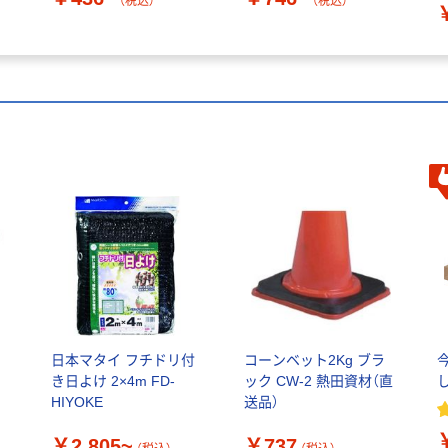
（税込）
（税込）
リ
日本マタイ フチドリ付
コーンベット2Kg ブラ
き日よけ 2×4m FD-
ック CW-2 熱田資材（直
HIYOKE
送品）
￥2,805~
￥737