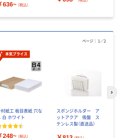
（税込）
￥636~
（税込）
ページ：
1
／
2
本気プライス
人気商品
次のスライド
今村紙工 板目表紙 穴な
スポンジホルダー ア
ピジョン 
し 白 ホワイト
ットアクア 吸盤 ス
ンジブラシ
テンレス製（直送品）
ク・ガラス
￥248~
￥813
￥363~
（税込）