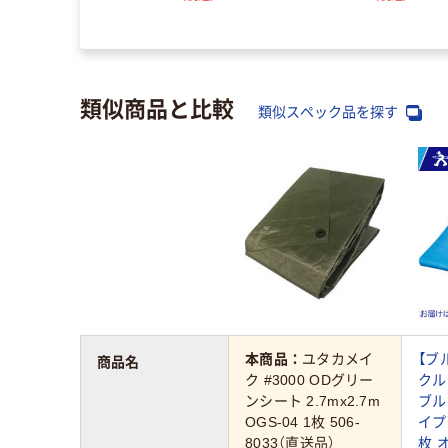
類似商品と比較
類似スペック品を探す
本商品：
ユタカメイ
【ブ
商品名
ク #3000 ODグリー
クル
ンシート 2.7mx2.7m
ブル
OGS-04 1枚 506-
イプ薄
8033（直送品）
枚 