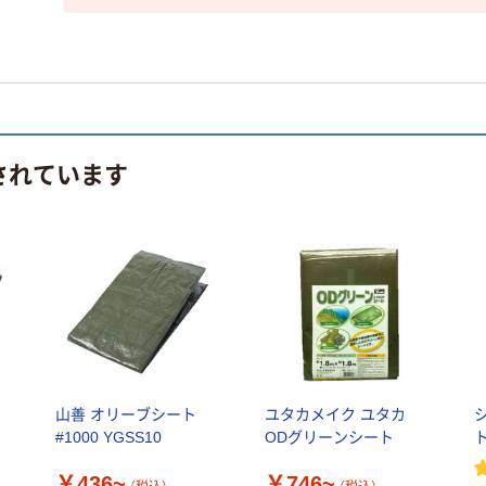
されています
ト
山善 オリーブシート
ユタカメイク ユタカ
#1000 YGSS10
ODグリーンシート
ト
￥436~
￥746~