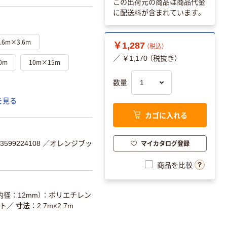
この出荷元の商品は商品代金
に配送料が含まれています。
3.6m×3.6m
￥1,287
（税込）
／ ￥1,170 （税抜き）
0m
10m×15m
数量
を見る
カゴに入れる
マイカタログ登録
599224108
／オレンジブッ
商品を比較
内径：12mm）：ポリエチレン
ート
／
寸法
2.7m×2.7m