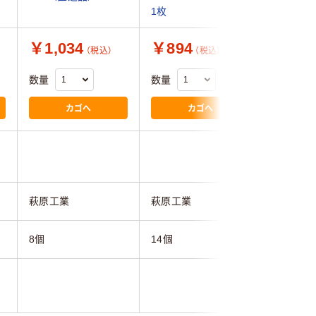
1枚
￥1,034
￥894
￥960
（税込）
（税込）
数量
数量
数量
カゴへ
カゴへ
4.0
萩原工業
萩原工業
トラスコ
8個
14個
10個