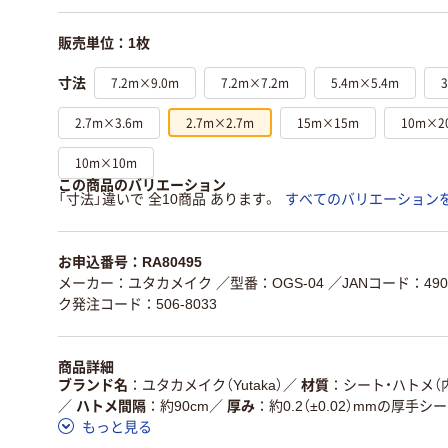
販売単位：1枚
7.2m×9.0m
7.2m×7.2m
5.4m×5.4m
寸法
2.7m×3.6m
2.7m×2.7m
15m×15m
10m×2
10m×10m
この商品のバリエーション
「寸法」違いで 全10商品 あります。
すべてのバリエーション
お申込番号：RA80495
メーカー：ユタカメイク
／型番：OGS-04
／JANコード：4903
ク発注コード：506-8033
商品詳細
ブランド名
ユタカメイク（Yutaka）
／
材質
シート・ハトメ（
／
ハトメ間隔
約90cm
／
厚み
約0.2（±0.02）mmの厚手シ
もっと見る