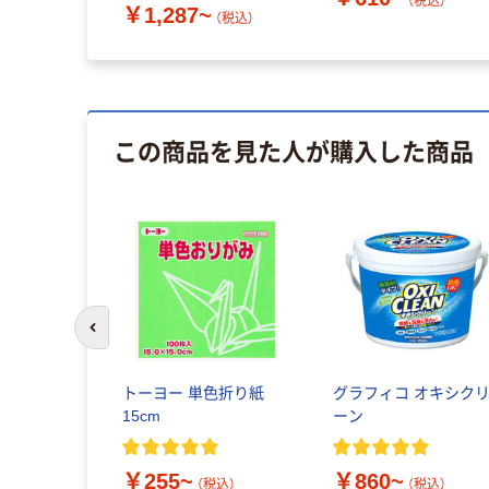
（税込）
￥1,287~
（税込）
この商品を見た人が購入した商品
前のスライドへ
トーヨー 単色折り紙
グラフィコ オキシク
15cm
ーン
￥255~
￥860~
（税込）
（税込）