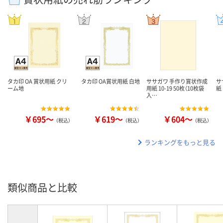
タカ印 OA 賞状用紙 クリ
タカ印 OA賞状用紙 白地
ササガワ 手作り賞状作成
サ
ーム地
用紙 10-19 50枚（10枚袋
紙
入…
￥695～
￥619～
￥604～
（税込）
（税込）
（税込）
ランキングをもっと見る
類似商品と比較