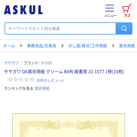
カゴ
メニュー
ホーム
事務用品/文房具
のし袋/賞状/工作用紙
賞状用紙
ササガワ
ブランド：
タカ印
ササガワ OA賞状用紙 クリーム B4判 縦書用 10-1077 1冊(10枚)
（
0
件のレビュー
）
ランキングを見る：
賞状用紙