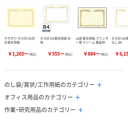
数量
数量
数量
カゴへ
カゴへ
カ
ササガワ タカ印 OA対
タカ印 OA賞状用紙 白
山櫻 賞状用紙 プリンタ
タカ印 OA
応賞状用紙
地
ー用 クリーム 鳳凰枠
なし B4
￥1,265～
￥555～
￥884～
￥6,1
（税込）
（税込）
（税込）
のし袋/賞状/工作用紙のカテゴリー
オフィス用品のカテゴリー
作業・研究用品のカテゴリー