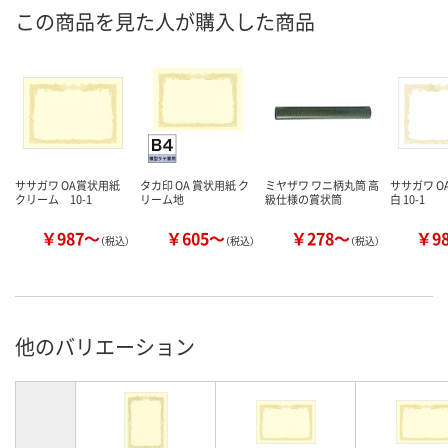
この商品を見た人が購入した商品
ササガワ OA賞状用紙
タカ印 OA 賞状用紙 ク
ミヤザワ ワニ柄丸筒 高
ササガワ O
クリーム 10-1
リーム地
級仕様の賞状筒
白 10-1
￥987～
￥605～
￥278～
￥9
（税込）
（税込）
（税込）
他のバリエーション