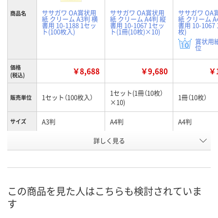
ササガワ OA賞状用
ササガワ OA賞状用
ササガワ OA
商品名
紙 クリーム A3判 横
紙 クリーム A4判 縦
紙 クリーム A
書用 10-1188 1セッ
書用 10-1067 1セッ
書用 10-1067 
ト(100枚入)
ト(1冊(10枚)×10)
枚)
賞状用紙
位
価格
￥8,688
￥9,680
￥1
(税込)
1セット(1冊（10枚）
1セット（100枚入）
1冊（10枚）
販売単位
×10)
A3判
A4判
A4判
サイズ
詳しく見る
横書
縦書
縦書
罫線
お申込番
J096871
J101895
RX45311
号
2点
3点
あり
在庫
この商品を見た人はこちらも検討されていま
す
8月13日（木）
8月13日（木）
8月13日（木）
お届け日