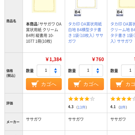
商品名
本商品：
ササガワ OA
タカ印 OA賞状用紙
タカ印 OA賞
賞状用紙 クリーム
白地 B4横型タテ書
クリーム地 B
B4判 縦書用 10-
き 1袋（10枚入） ササ
タテ書き 1袋（
1077 1冊(10枚)
ガワ
入） ササガワ
￥1,384
￥760
数量
数量
数量
価格
(税込)
カゴへ
カゴへ
カ
評価
4.3
4.1
（
13件
）
（
8件
）
ササガワ
ササガワ
ササガワ
メーカー