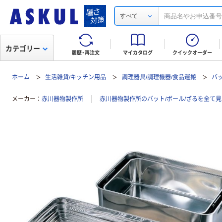
すべて
カテゴリー
履歴・再注文
マイカタログ
クイックオーダー
ホーム
生活雑貨/キッチン用品
調理器具/調理機器/食品運搬
バッ
メーカー
赤川器物製作所
赤川器物製作所のバット/ボール/ざるを全て見