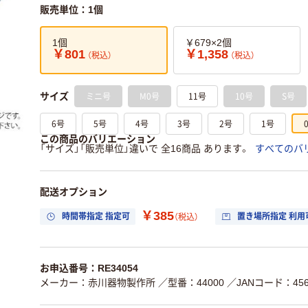
販売単位：1個
1個
￥679×2個
￥801
￥1,358
（税込）
（税込）
ミニ号
M0号
11号
10号
S号
サイズ
6号
5号
4号
3号
2号
1号
この商品のバリエーション
「サイズ」「販売単位」違いで 全16商品 あります。
すべてのバ
配送オプション
￥385
時間帯指定 指定可
置き場所指定 利用
（税込）
お申込番号：RE34054
メーカー：赤川器物製作所
／型番：44000
／JANコード：4560