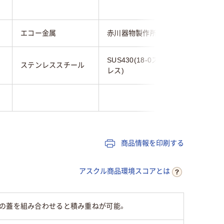
エコー金属
赤川器物製作所
エコー金
SUS430(18-0ステン
ステンレススチール
ステンレ
レス)
商品情報を印刷する
アスクル商品環境スコアとは
りの蓋を組み合わせると積み重ねが可能。