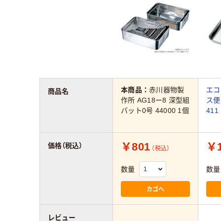
本商品：
赤川器物製
エコ
商品名
作所 AG18ー8 深型組
ス便
バット0号 44000 1個
411
￥801
￥1
価格（税込）
（税込）
数量
数量
カゴへ
レビュー