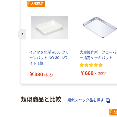
人気商品
前のスライドへ
ステンレ
イノマタ化学 #530 クリ
大屋製作所 クローバ
シャット
ーンバット NO.30 ホワ
ー指定ケーキバット
イト 1個
~
（税込）
￥660~
￥330
（税込）
（税込）
類似商品と比較
類似スペック品を探す
人