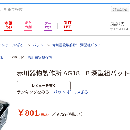
詳細設定
お届け先
〒135-0061
ト/ボール/ざる
バット
赤川器物製作所 深型組バット
る
ブランド
赤川器物製作所
赤川器物製作所 AG18ー8 深型組バット0号
レビューを書く
ランキングをみる
バット/ボール/ざる
￥801
／￥729（税抜き）
（税込）