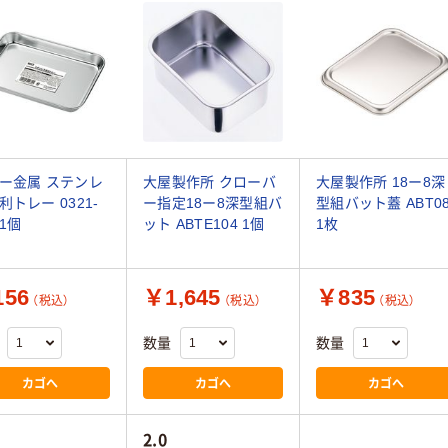
ー金属 ステンレ
大屋製作所 クローバ
大屋製作所 18ー8深
利トレー 0321-
ー指定18ー8深型組バ
型組バット蓋 ABT0
 1個
ット ABTE104 1個
1枚
56
￥1,645
￥835
（税込）
（税込）
（税込）
数量
数量
カゴへ
カゴへ
カゴへ
2.0