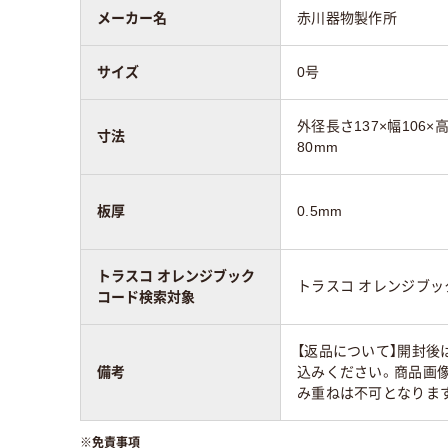
メーカー名
赤川器物製作所
サイズ
0号
外径長さ137×幅106×
寸法
80mm
板厚
0.5mm
トラスコ オレンジブック
トラスコ オレンジブ
コード検索対象
【返品について】開封後
備考
込みください。商品画
み重ねは不可となりま
※
免責事項