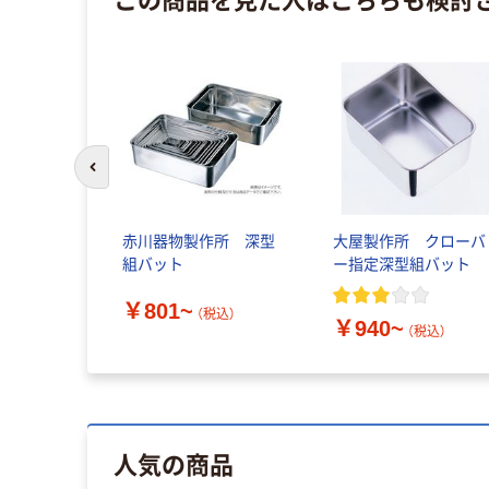
前のスライドへ
赤川器物製作所 深型
大屋製作所 クローバ
組バット
ー指定深型組バット
￥801~
（税込）
￥940~
（税込）
人気の商品