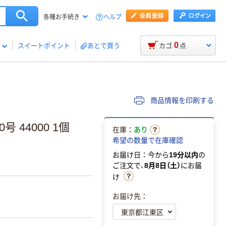
ヘルプ
各種お手続き
0
スイートポイント
あとで買う
カゴ
点
商品情報を印刷する
 44000 1個
在庫：
あり
希望の数量で在庫確認
お届け日：今から
19分以内
の
ご注文で、
8月8日（土）
にお届
け
お届け先：