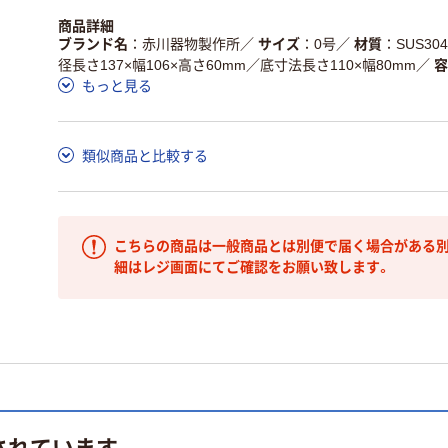
商品詳細
ブランド名
赤川器物製作所
／
サイズ
0号
／
材質
SUS30
径長さ137×幅106×高さ60mm／底寸法長さ110×幅80mm
／
容
もっと見る
類似商品と比較する
こちらの商品は一般商品とは別便で届く場合がある別
細はレジ画面にてご確認をお願い致します。
されています