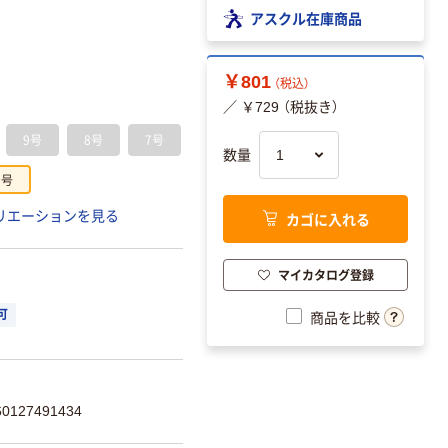
アスクル在庫商品
￥801
（税込）
／ ￥729 （税抜き）
9号
8号
7号
数量
0号
リエーションを見る
カゴに入れる
マイカタログ登録
可
商品を比較
127491434