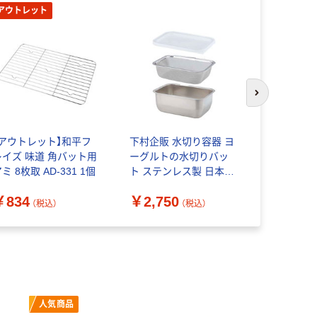
アウトレット
次のスライド
【アウトレット】和平フ
下村企販 水切り容器 ヨ
Like-it
レイズ 味道 角バット用
ーグルトの水切りバッ
米とぎにも
ミ 8枚取 AD-331 1個
ト ステンレス製 日本製
とボウル 
278942 1個（直送品）
￥834
￥2,750
￥605~
（税込）
（税込）
人気商品