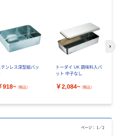
次のスライド
ステンレス深型組バッ
トーダイ UK 調味料入バ
東京硝子器械
ト
ット 中子なし
組バット S
￥918~
￥2,084~
￥719~
（税込）
（税込）
ページ：
1
／
2