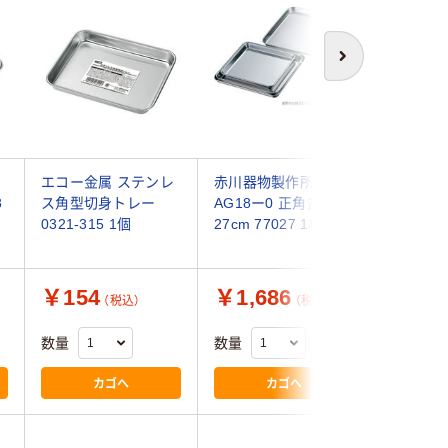
次へ
エコー金属 ステンレ
赤川器物製作所
エコー金
8
ス角型切身トレー
AG18ー0 正角盆
ス万能トレ
0321-315 1個
27cm 77027 1枚
101 1個
￥154
￥1,686
￥171
（税込）
（税込）
数量
数量
数量
カゴへ
カゴへ