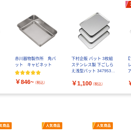
赤川器物製作所 角バ
下村企販 バット 3枚組
ット キャビネット
ステンレス製 下ごしら
え浅型バット 347953 1
ア
個
￥846~
￥1,100
（税込）
（税込）
気商品
人気商品
人気商品