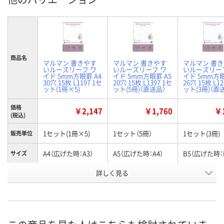
商品名
マルマン 書きやす
マルマン 書きやす
マルマン 書
いルーズリーフ ワ
いルーズリーフ ワ
いルーズリー
イド 5mm方眼罫 A4
イド 5mm方眼罫 A5
イド 5mm方眼
30穴 15枚 L1197 1セ
20穴 15枚 L1397 1セ
26穴 15枚 L12
ット(1冊×5)
ット(5冊)（直送品）
ット(3冊)（直
価格
￥2,147
￥1,760
￥1
(税込)
1セット(1冊×5)
1セット（5冊）
1セット(3冊)
販売単位
A4（広げた時：A3）
A5（広げた時：A4）
B5（広げた時：
サイズ
お申込番
詳しく見る
XN46631
XN46645
WKW2507
号
入荷待ち
直送品
直送品
在庫
ご注文後、お届けに