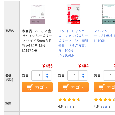
本商品：
マルマン 書
コクヨ キャンパ
マルマン ル
商品名
きやすいルーズリー
ス キャンパスルー
ーフ A4 無地 
フ ワイド 5mm方眼
ズリーフ A4 普通
L1106H
罫 A4 30穴 15枚
横罫 さらさら書け
L1197 1冊
る 100枚
ノ-816AEN
￥456
￥404
数量
数量
数量
価格
(税込)
カゴへ
カゴへ
カ
評価
4.6
4.6
（
17件
）
（
33件
）