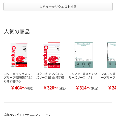
レビューをリクエストする
人気の商品
コクヨ キャンパスルー
コクヨ キャンパス ルー
マルマン 書きやすい
マルマン 
ズリーフ普通横罫A4さ
ズリーフ B5 白 横罫線
ルーズリーフ A4
ーズリーフ 
らさら書ける
￥404～
￥320～
￥314～
￥2
（税込）
（税込）
（税込）
他のバリエーション