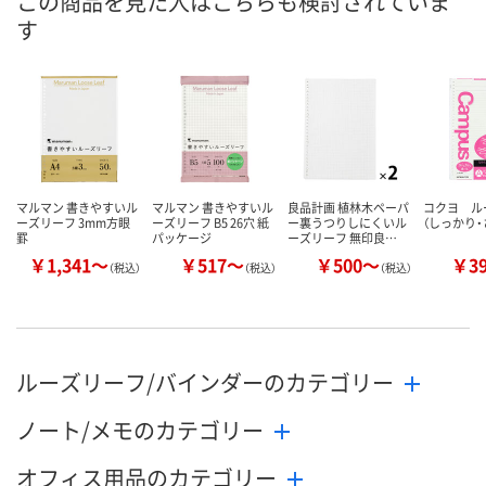
この商品を見た人はこちらも検討されていま
ついてご連絡いたし
8月25日（火）まで
8月27日（木）
お届け日
す
ます
数量
数量
数量
カゴへ
カゴへ
カ
マルマン 書きやすいル
マルマン 書きやすいル
良品計画 植林木ペーパ
コクヨ ル
ーズリーフ 3mm方眼
ーズリーフ B5 26穴 紙
ー裏うつりしにくいル
（しっかり・
罫
パッケージ
ーズリーフ 無印良…
￥1,341～
￥517～
￥500～
￥3
（税込）
（税込）
（税込）
ルーズリーフ/バインダーのカテゴリー
ノート/メモのカテゴリー
オフィス用品のカテゴリー