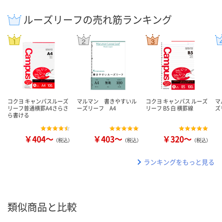
ルーズリーフの売れ筋ランキング
コクヨ キャンパスルーズ
マルマン 書きやすいル
コクヨ キャンパス ルーズ
マ
リーフ普通横罫A4さらさ
ーズリーフ A4
リーフ B5 白 横罫線
ズ
ら書ける
￥404～
￥403～
￥320～
（税込）
（税込）
（税込）
ランキングをもっと見る
類似商品と比較