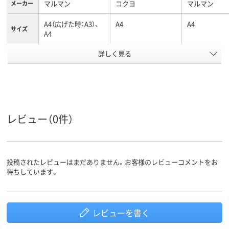
マルマン
コクヨ
マルマン
メーカー
A4（広げた時：A3）、
A4
A4
サイズ
A4
詳しく見る
30穴
30
30、A4：30穴
穴数
ホワイト系
ホワイト系
カラーグ
ループ
罫線タイ
方眼罫
横罫線
無地
プ
レビュー（0件）
5mm
7
罫線幅
アスクル
商品環境
投稿されたレビューはまだありません。お客様のレビューコメントをお
スコア
待ちしています。
レビューを書く