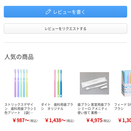
レビューを書く
レビューをリクエストする
人気の商品
ストリックスデザイ
ダイト 歯科用歯ブラ
歯ブラシ 客室用歯ブラ
フィード Sh
ン 歯科用歯ブラシ 5
シ オリジナル
シ ミーロ アメニティ
ブラシ
色アソート 1袋(…
使い捨て 業務…
￥987～
￥1,438～
￥4,975
￥1,3
（税込）
（税込）
（税込）