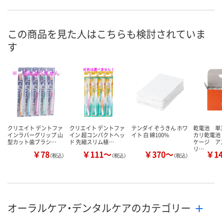
この商品を見た人はこちらも検討されていま
す
クリエイト デントファ
クリエイト デントファ
テンダイ ぞうきん ホワ
乾電池 単
インラバーグリップ 山
イン 超コンパクトヘッ
イト 白 綿100%
カリ乾電池
型カット歯ブラシ…
ド 先細スリム植…
ケージ ア
リ…
￥78
￥111～
￥370～
￥1
（税込）
（税込）
（税込）
オーラルケア・デンタルケアのカテゴリー