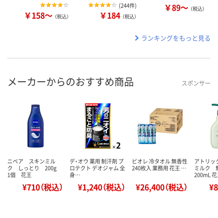
(
244件
)
￥89～
（税込）
￥158～
￥184
（税込）
（税込）
ランキングをもっと見る
メーカーからのおすすめ商品
スポンサー
ニベア スキンミル
デ・オウ 薬用 制汗剤 プ
ビオレ 冷タオル 無香性
アトリッ
ク しっとり 200g
ロテクト デオジャム 全
240枚入 業務用 花王 …
ミルク
1個 花王
身…
200mL 
¥710（税込）
¥1,240（税込）
¥26,400（税込）
¥