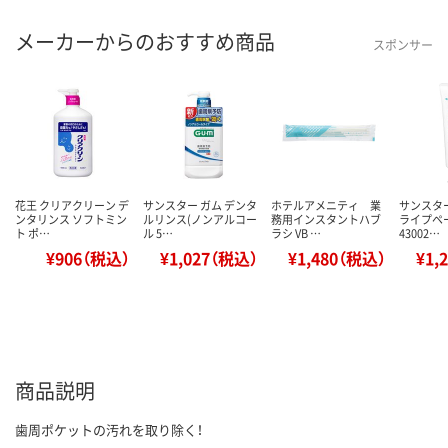
メーカーからのおすすめ商品
スポンサー
花王 クリアクリーン デ
サンスター ガム デンタ
ホテルアメニティ 業
サンスター 
ンタリンス ソフトミン
ルリンス(ノンアルコー
務用インスタントハブ
ライプペ
ト ポ…
ル 5…
ラシ VB …
43002…
¥906（税込）
¥1,027（税込）
¥1,480（税込）
¥1,
商品説明
歯周ポケットの汚れを取り除く！