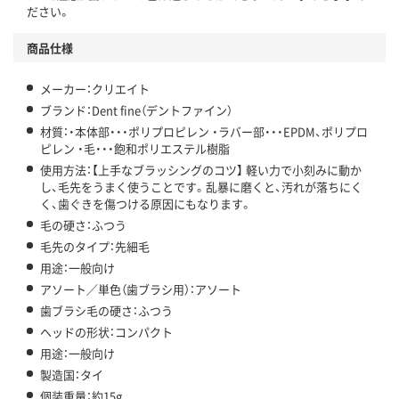
ださい。
商品仕様
メーカー：クリエイト
ブランド：Dent fine（デントファイン）
材質：・本体部・・・ポリプロピレン ・ラバー部・・・EPDM、ポリプロ
ピレン ・毛・・・飽和ポリエステル樹脂
使用方法：【上手なブラッシングのコツ】 軽い力で小刻みに動か
し、毛先をうまく使うことです。乱暴に磨くと、汚れが落ちにく
く、歯ぐきを傷つける原因にもなります。
毛の硬さ：ふつう
毛先のタイプ：先細毛
用途：一般向け
アソート／単色（歯ブラシ用）：アソート
歯ブラシ毛の硬さ：ふつう
ヘッドの形状：コンパクト
用途：一般向け
製造国：タイ
個装重量：約15g