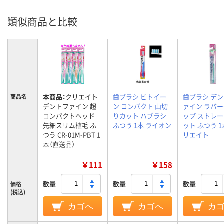
類似商品と比較
本商品：
クリエイト
歯ブラシ ビトイー
歯ブラシ デ
商品名
デントファイン 超
ン コンパクト 山切
ァイン ラバ
コンパクトヘッド
りカット ハブラシ
ップ ストレ
先細スリム植毛 ふ
ふつう 1本 ライオン
ット ふつう 1
つう CR-01M-PBT 1
リエイト
本（直送品）
￥111
￥158
数量
数量
数量
価格
(税込)
カゴへ
カゴへ
カ