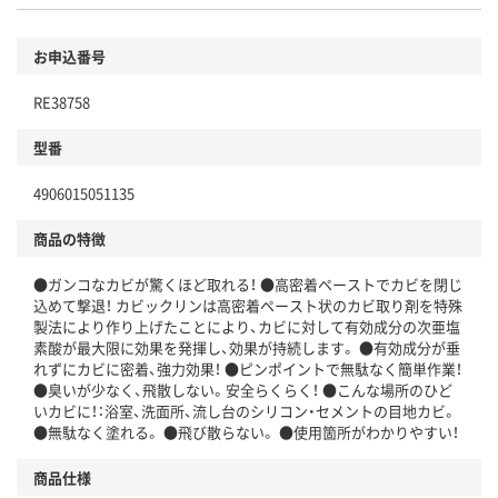
お申込番号
RE38758
型番
4906015051135
商品の特徴
●ガンコなカビが驚くほど取れる！ ●高密着ペーストでカビを閉じ
込めて撃退！ カビックリンは高密着ペースト状のカビ取り剤を特殊
製法により作り上げたことにより、カビに対して有効成分の次亜塩
素酸が最大限に効果を発揮し、効果が持続します。 ●有効成分が垂
れずにカビに密着、強力効果！ ●ピンポイントで無駄なく簡単作業！
●臭いが少なく、飛散しない。安全らくらく！ ●こんな場所のひど
いカビに！：浴室、洗面所、流し台のシリコン・セメントの目地カビ。
●無駄なく塗れる。 ●飛び散らない。 ●使用箇所がわかりやすい！
商品仕様