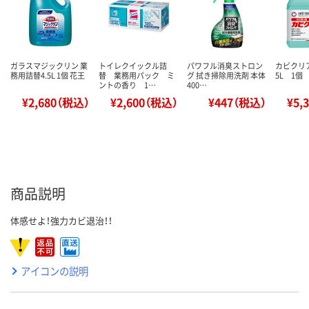
ガラスマジックリン 業
トイレクイックル詰
パワフル消臭ストロン
カビクリ
務用詰替4.5L 1個 花王
替 業務用パック ミ
グ 拭き掃除用洗剤 本体
5L 1個
ントの香り 1…
400…
¥2,680（税込）
¥2,600（税込）
¥447（税込）
¥5,
商品説明
体感せよ！強力カビ退治！！
アイコンの説明