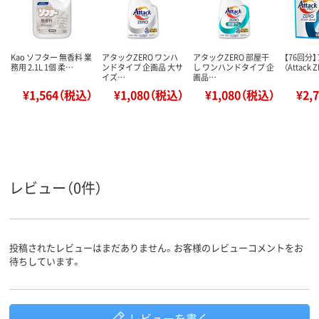
Kao ソフター 無香料 業
アタックZERO ワンハ
アタックZERO 部屋干
【76回分
務用 2.1L 1個 柔…
ンドタイプ 企画品 大サ
し ワンハンドタイプ 企
（Attack 
イズ…
画品…
¥1,564（税込）
¥1,080（税込）
¥1,080（税込）
¥2,
レビュー（0件）
投稿されたレビューはまだありません。お客様のレビューコメントをお
待ちしています。
レビューを書く