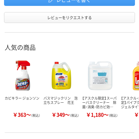
レビューをリクエストする
人気の商品
カビキラー ジョンソン
バスマジックリン 泡
【アスクル限定】スーパ
【アスクル
立ちスプレー 花王
ーバスクリーナー 除
定】パイプ
菌・消臭・防カビ効…
ジェルタイプ
￥363～
￥349～
￥1,180～
￥
（税込）
（税込）
（税込）