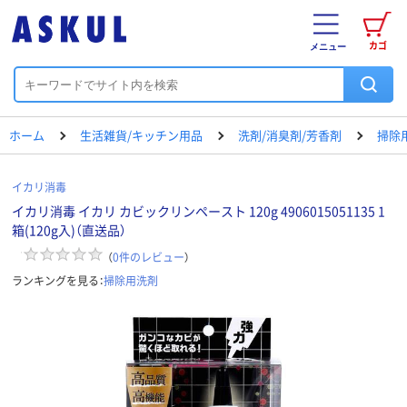
カゴ
メニュー
ホーム
生活雑貨/キッチン用品
洗剤/消臭剤/芳香剤
掃除
イカリ消毒
イカリ消毒 イカリ カビックリンペースト 120g 4906015051135 1
箱(120g入)（直送品）
（
0
件のレビュー
）
ランキングを見る：
掃除用洗剤