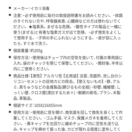
メーカー：イカリ消毒
注意：・必ず使用前に貼付の取扱説明書をお読みください。 ・体調
のすぐれない方や、呼吸器疾患、心臓病などの方は使わないでく
ださい。 ★塩素系。まぜるな危険。 ・酸性タイプの製品と一緒に
使う(まぜる)と有害な塩素ガスが出て危険。 ・必ず換気をよくし
て使用する。 ・子供の手にふれないようにする。 ・液が目に入っ
たら、すぐ水で洗う。
個装重量：約205g
保存方法：・使用後はチューブ内の空気を抜いて、付属の専用袋に
入れ、袋のチャックを閉じて保管してください。 ・開封後、半年以
内にご使用ください。
商品仕様：【液性】 アルカリ性 【主用途】 浴室、洗面所、流し台のシ
リコン・セメントの目地カビの除去。 【使えないもの】 ・鉄、アル
ミ、真ちゅうなどの金属製品(錆びるもの全般) ・砂壁、繊維壁、し
っくい壁、クロス壁(漂白するため×) ・獣網の刷毛、ブラシ、木製
品、革製品。
個装サイズ：105X216X55ｍm
使用方法：・使用前に窓を開け、換気扇を回して換気を良くして作
業してください。 ・ゴム手袋、マスク、保護メガネを着用してくだ
さい。 ・黒キャップを左回りに緩めチューブ内に空気を送り込
み、キャップを締めて振った後、カビが隠れる程度に塗布してく