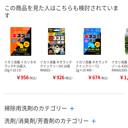
この商品を見た人はこちらも検討されていま
す
イカリ消毒 イカリネオ
イカリ消毒 ネオラッテ
イカリ消毒 ネオラッテ
イカリ消毒
ラッテP 16袋入
クイックリーDX 10袋
クイックリー T2
ゾール 420
10g×16 1セ…
490601…
2g×15 490…
49060150
￥956
￥926
￥674
￥1,
（税込）
（税込）
（税込）
掃除用洗剤のカテゴリー
洗剤/消臭剤/芳香剤のカテゴリー