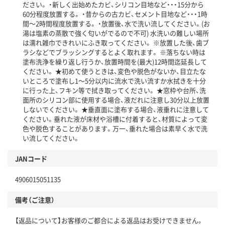
ださい。 ・新しく出始めたカビ、シリコン目地など・・・15分から
60分程度放置する。 ・昔からの古カビ、セメント目地など・・・1時
間～2時間程度放置する。 ・放置後、水で洗い流してください。(お
湯は塩素の蒸散で強く匂いがでるので不可) 水洗いの難しい場所
は濡れ雑巾できれいにふき取ってください。 ※放置した後、歯ブ
ラシなどでブラッシングするとよく取れます。 ※落ちない時は
塗布洗浄を繰り返し行うか、放置時間を(最大)12時間迄延長して
ください。 ★初めて使うときは、変色や脱色がないか、目立たな
いところで塗布し1～5分以内に流水で洗い流すか水拭きを十分
に行った上、フキン等で拭き取ってください。 ★窓枠や台所、洗
面所のシリコン部に使用する場合、液だれに注意し30分以上放置
しないでください。 ★垂直面に塗布する場合、液垂れに注意して
ください。垂れた液が床材や浴槽に付着すると、材質によって変
色や脱色することがあります。万一、垂れた場合は素早く水で洗
い流してください。
JANコード
4906015051135
備考（ご注意）
【返品について】お客様のご都合による返品はお受けできません。