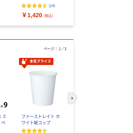
（10枚入り）
オマス素材10％配合
(
14
)
￥1,420
￥616~
（税込）
（税込）
ページ：
1
／
3
本気プライス
本気プライス
次のスライドへ
 ミ
ファーストレイト ホ
蛍光オプテックス1(ア
 ペ
ワイト紙コップ
スクル限定モデル)
蛍光ペン ゼブラ