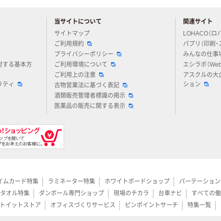
当サイトについて
関連サイト
アスクルについてお気軽にご質問ください
サイトマップ
LOHACO（ロ
ご利用規約
パプリ（印刷・
プライバシーポリシー
みんなの仕事
対する基本方
ご利用環境について
エシラボ（We
ご利用上の注意
アスクルの大
リティ
ション
古物営業法に基づく表記
酒類販売管理者標識の掲示
医薬品の販売に関する表示
イムカード特集
ラミネーター特集
ホワイトボードショップ
パーテーション
タオル特集
ダンボール専門ショップ
現場のチカラ
台車ナビ
すべての働
トイットストア
オフィスづくりサービス
ピンポイントサーチ
特集一覧