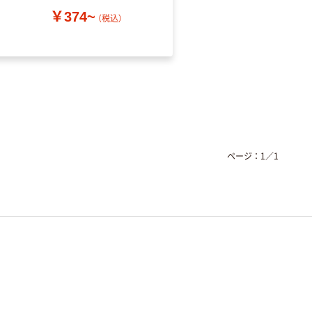
￥374~
（税込）
￥52~
（税込）
ページ：
1
／
1