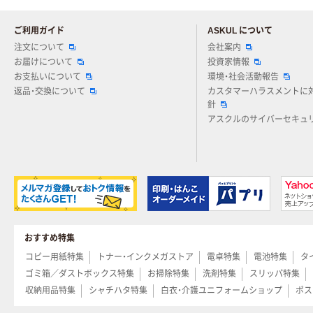
ご利用ガイド
ASKUL について
注文について
会社案内
お届けについて
投資家情報
お支払いについて
環境・社会活動報告
返品・交換について
カスタマーハラスメントに
針
アスクルのサイバーセキュ
おすすめ特集
コピー用紙特集
トナー・インクメガストア
電卓特集
電池特集
タ
ゴミ箱／ダストボックス特集
お掃除特集
洗剤特集
スリッパ特集
収納用品特集
シャチハタ特集
白衣・介護ユニフォームショップ
ポス