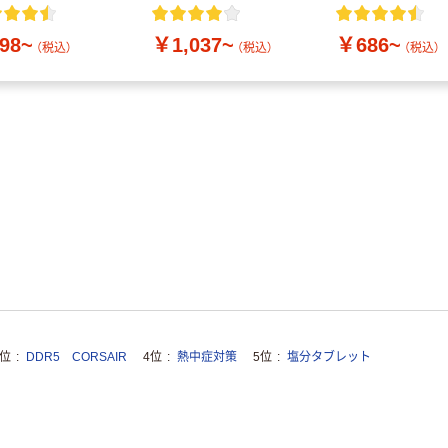
付き／2Lラベルレス
10本
98~
￥1,037~
￥686~
（税込）
（税込）
（税込）
3位
DDR5 CORSAIR
4位
熱中症対策
5位
塩分タブレット