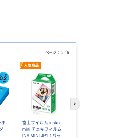
ページ：
1
／
6
人気商品
オリジナル
次のスライドへ
ーホ
富士フイルム instax
ゴミ袋 エコノミータ
ンダー
mini チェキフィルム
イプ 乳白半透明 高密
INS MINI JP1 1パック
度タイプ 詰替用 バイ