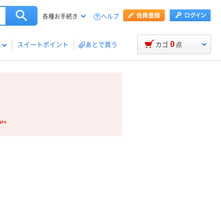
ヘルプ
各種お手続き
0
スイートポイント
あとで買う
カゴ
点
ん。