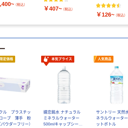
,400~
（税込）
￥407~
（税込）
￥126~
（税込）
ー
限定価格
本気プライス
人気商品
クル プラスチッ
嬬恋銘水 ナチュラル
サントリー 天然水
ローブ 薄手 粉
ミネラルウォーター
ネラルウォーター
（パウダーフリー）
500mlキャップシール
ットボトル