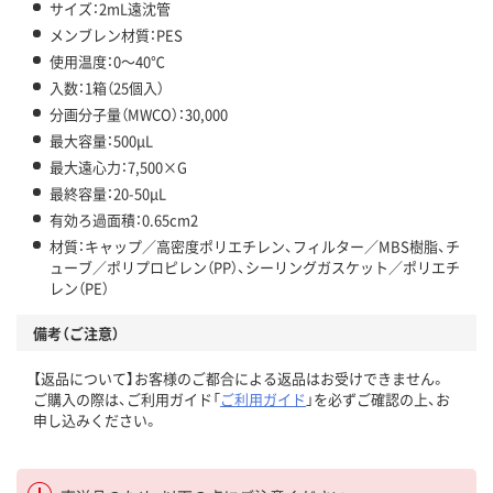
サイズ：2mL遠沈管
メンブレン材質：PES
使用温度：0～40℃
入数：1箱（25個入）
分画分子量（MWCO）：30,000
最大容量：500μL
最大遠心力：7,500×G
最終容量：20-50μL
有効ろ過面積：0.65cm2
材質：キャップ／高密度ポリエチレン、フィルター／MBS樹脂、チ
ューブ／ポリプロピレン（PP）、シーリングガスケット／ポリエチ
レン（PE）
備考（ご注意）
【返品について】お客様のご都合による返品はお受けできません。
ご購入の際は、ご利用ガイド「
ご利用ガイド
」を必ずご確認の上、お
申し込みください。