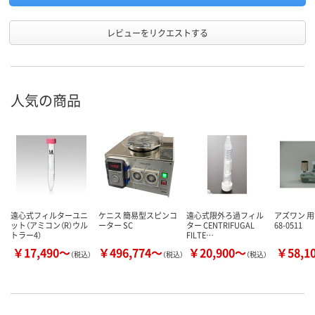
レビューをリクエストする
人気の商品
遠心式フィルターユニ
ケニス 簡易型スピンコ
遠心式限外ろ過フィル
アズワン 
ット（アミコン（R）ウル
ーター SC
ター CENTRIFUGAL
68-0511
トラー4）
FILTE…
￥17,490～
￥496,774～
￥20,900～
￥58,1
（税込）
（税込）
（税込）