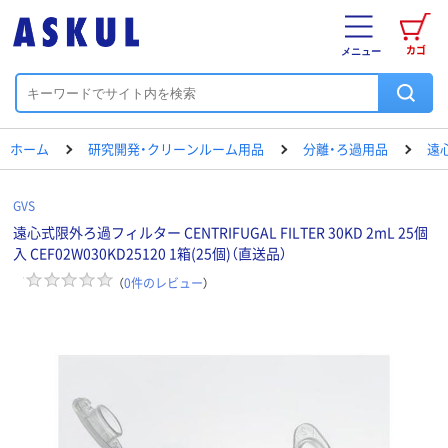
カゴ
メニュー
ホーム
研究開発・クリーンルーム用品
分離・ろ過用品
遠
GVS
遠心式限外ろ過フィルター CENTRIFUGAL FILTER 30KD 2mL 25個
入 CEF02W030KD25120 1箱(25個)（直送品）
（
0
件のレビュー
）