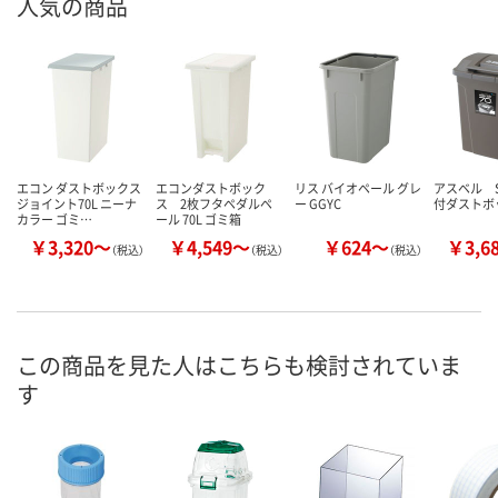
人気の商品
エコン ダストボックス
エコンダストボック
リス バイオペール グレ
アスベル 
ジョイント70L ニーナ
ス 2枚フタペダルペ
ー GGYC
付ダストボ
カラー ゴミ…
ール 70L ゴミ箱
￥3,320～
￥4,549～
￥624～
￥3,6
（税込）
（税込）
（税込）
この商品を見た人はこちらも検討されていま
す