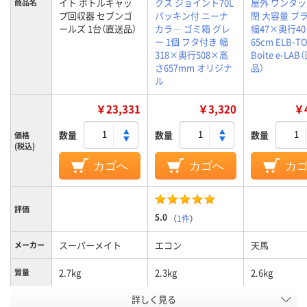
イト ボトルキャッ
クス ジョイント70L
屋外 ワンタ
商品名
プ回収器 セブンゴ
パッキン付 ニーナ
閉 大容量 ブ
ールズ 1台（直送品）
カラ― ゴミ箱 グレ
幅47×奥行4
ー 1個 フタ付き 幅
65cm ELB-T
318×奥行508×高
Boite e-LAB
さ657mm オリジナ
品）
ル
￥23,331
￥3,320
￥4
数量
数量
数量
価格
(税込)
カゴへ
カゴへ
カ
評価
5.0
（
1件
）
スーパーメイト
エコン
天馬
メーカー
2.7kg
2.3kg
2.6kg
質量
アスクル
詳しく見る