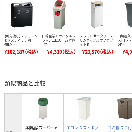
【軒先渡し】テラモト Ｓ
山崎産業 リサイクルト
テラモト サニタリース
山崎産業
ＲダスティＬ 分別
ラッシュECOー35 本体
リムボックス オフホワ
スFITステ
48L×…
+フ…
イト D…
DP…
¥102,187（税込）
¥4,330（税込）
¥29,570（税込）
¥4,
類似商品と比較
本商品：
スーパーメ
エコン ダストボッ
ゴミ箱 フタ付き