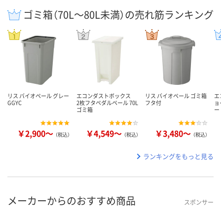
ゴミ箱（70L～80L未満）の売れ筋ランキング
リス バイオペール グレー
エコンダストボックス
リス バイオペール ゴミ箱
エ
GGYC
2枚フタペダルペール 70L
フタ付
ョ
ゴミ箱
ー
￥2,900～
￥4,549～
￥3,480～
（税込）
（税込）
（税込）
ランキングをもっと見る
メーカーからのおすすめ商品
スポンサー