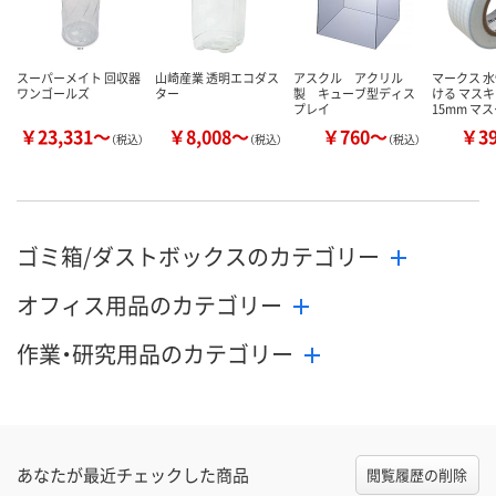
スーパーメイト 回収器
山崎産業 透明エコダス
アスクル アクリル
マークス 
ワンゴールズ
ター
製 キューブ型ディス
ける マス
プレイ
15mm マ
￥23,331～
￥8,008～
￥760～
￥3
（税込）
（税込）
（税込）
ゴミ箱/ダストボックスのカテゴリー
オフィス用品のカテゴリー
作業・研究用品のカテゴリー
あなたが最近チェックした商品
閲覧履歴の削除