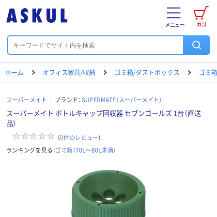
カゴ
メニュー
ホーム
オフィス家具/収納
ゴミ箱/ダストボックス
ゴミ箱（
スーパーメイト
ブランド：
SUPERMATE（スーパーメイト）
スーパーメイト ボトルキャップ回収器 セブンゴールズ 1台（直送
品）
（
0
件のレビュー
）
ランキングを見る：
ゴミ箱（70L～80L未満）