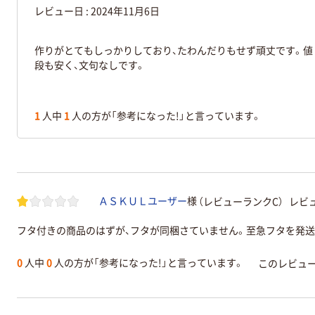
レビュー日 :
2024年11月6日
作りがとてもしっかりしており、たわんだりもせず頑丈です。値
段も安く、文句なしです。
1
人中
1
人の方が「参考になった!」と言っています。
（レビューランクC）
レビュ
ＡＳＫＵＬユーザー
様
フタ付きの商品のはずが、フタが同梱さていません。至急フタを発
0
人中
0
人の方が「参考になった!」と言っています。
このレビュ