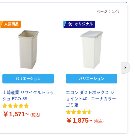
ページ：
1
／
2
人気商品
オリジナル
次の
バリエーション
バリエーション
山崎産業 リサイクルトラッ
エコン ダストボックス ジ
リ
シュ ECO-35
ョイント40L ニーナカラー
ワ
ゴミ箱
￥1,571~
￥
（税込）
￥1,875~
（税込）