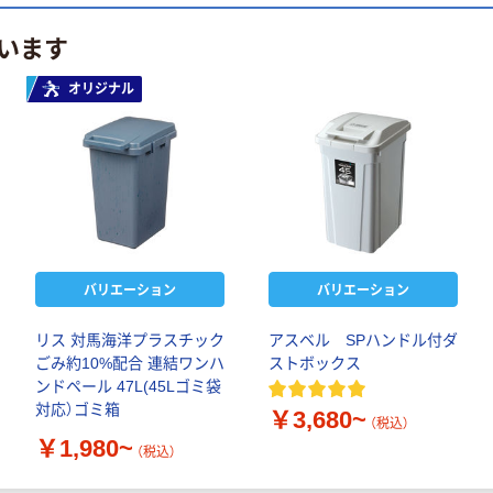
います
オリジナル
バリエーション
バリエーション
リス 対馬海洋プラスチック
アスベル SPハンドル付ダ
ごみ約10%配合 連結ワンハ
ストボックス
ンドペール 47L(45Lゴミ袋
対応）ゴミ箱
￥3,680~
（税込）
￥1,980~
（税込）