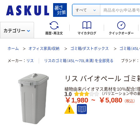
すべて
カテゴリー
履歴・再注文
マイカタログ
クイックオーダー
ホーム
オフィス家具/収納
ゴミ箱/ダストボックス
ゴミ箱（45L
メーカー
リス
リスのゴミ箱（45L～70L未満）を全部見る
ブランド
リス バイオペール ゴミ
植物由来バイオマス素材を10％配合
レビュー
3.0
（バリエーション中の最
￥1,980
~
￥5,080
（税込）