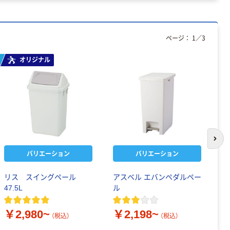
ページ：
1
／
3
オリジナル
次の
バリエーション
バリエーション
リス スイングペール
アスベル エバンペダルペー
岩
47.5L
ル
カ
た
4
￥2,980~
￥2,198~
（税込）
（税込）