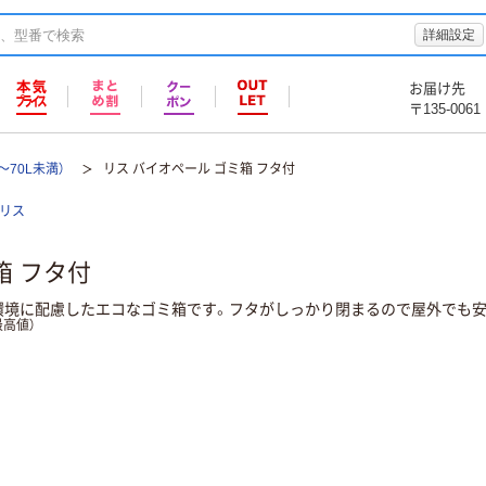
詳細設定
お届け先
〒135-0061
～70L未満）
リス バイオペール ゴミ箱 フタ付
リス
箱 フタ付
！環境に配慮したエコなゴミ箱です。フタがしっかり閉まるので屋外でも安
高値）