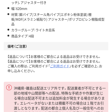
ッチ)、アジャスター付き
幅：620mm
材質：脚パイプ/スチール角パイプ(エポキシ粉体塗装) 棚
板/MDF(メラミン紙貼り) アジャスター/ポリプロピレン樹脂成型
品
カラーグループ：ライト木目系
商品タイプ：4段
備考（ご注意）
【返品について】お客様のご都合による返品はお受けできません。
【返品について】お客様のご都合による返品はお受けできません。
ご購入の際は、ご利用ガイド「
ご利用ガイド
」を必ずご確認の上、お
申し込みください。
沖縄県・離島は配送エリア外です。配送業者が不可とする一
部の地域や山間部等への配送、特殊な手続きや作業が生じ
る場合は配送不可または追加料金が発生する場合がありま
す。エレベータがないまたは積載不可の場合は１階でお引
渡しとなります。配送の都合上個人名及び一般住宅へのお