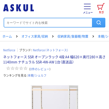
カゴ
メニュー
ホーム
オフィス家具/収納
収納家具/食器棚/物置
本棚/
Netforce
ブランド：
Netforce（ネットフォース）
ネットフォース SSR オープンラック 4段 A4 幅620×奥行280×高さ
1140mm ナチュラル SSR-4W-AW 1台（直送品）
（
0
件のレビュー
）
ランキングを見る：
本棚/シェルフ