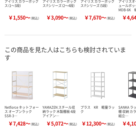
アイリス カラーボック
アイリス カラーボック
アイリス カラーボック
アイリスオ
ス（1～3段）
ス Fシリーズ（2～4段）
ス Fシリーズ（5段）
ュールボッ
MDB-6K 
￥1,550～
￥3,090～
￥7,670～
￥4,6
（税込）
（税込）
（税込）
この商品を見た人はこちらも検討されていま
す
Netforce ネットフォー
YAMAZEN スチール収
プラス KR 軽量ラッ
SANKA ラ
ス オープンラック
納ラック 木製棚板 4段
ク
棚 収納 カ
SSR-3…
アイアン…
組立…
￥7,428～
￥5,072～
￥12,300～
￥4,1
（税込）
（税込）
（税込）