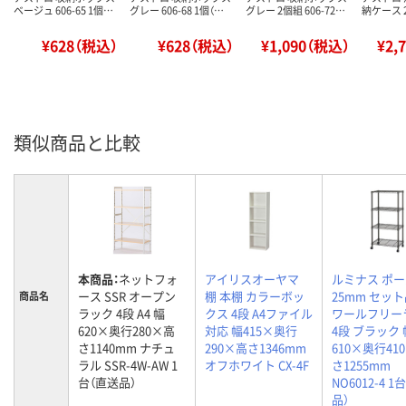
ベージュ 606-65 1個…
グレー 606-68 1個（…
グレー 2個組 606-72…
納ケース 2
¥628（税込）
¥628（税込）
¥1,090（税込）
¥2,
類似商品と比較
本商品：
ネットフォ
アイリスオーヤマ
ルミナス ポ
ース SSR オープン
棚 本棚 カラーボッ
25mm セット
商品名
ラック 4段 A4 幅
クス 4段 A4ファイル
ワールフリー
620×奥行280×高
対応 幅415×奥行
4段 ブラック 
さ1140mm ナチュ
290×高さ1346mm
610×奥行41
ラル SSR-4W-AW 1
オフホワイト CX-4F
さ1255mm
台（直送品）
NO6012-4 1
品）