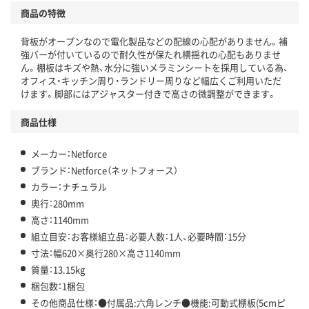
商品の特徴
背板がオープンなので電化製品などの配線の心配がありません。補
強バーが付いているので耐久性が保たれ横揺れの心配もありませ
ん。棚板はキズや熱、水分に強いメラミンシートを採用している為、
オフィス・キッチン周り・ランドリー周りなど幅広くご利用いただ
けます。脚部にはアジャスター付きで高さの微調整ができます。
商品仕様
メーカー：Netforce
ブランド：Netforce（ネットフォース）
カラー：ナチュラル
奥行：280mm
高さ：1140mm
組立目安：お客様組立品：必要人数：1人、必要時間：15分
寸法：幅620×奥行280×高さ1140mm
質量：13.15kg
梱包数：1梱包
その他商品仕様：●付属品:六角レンチ●機能:可動式棚板(5cmピ