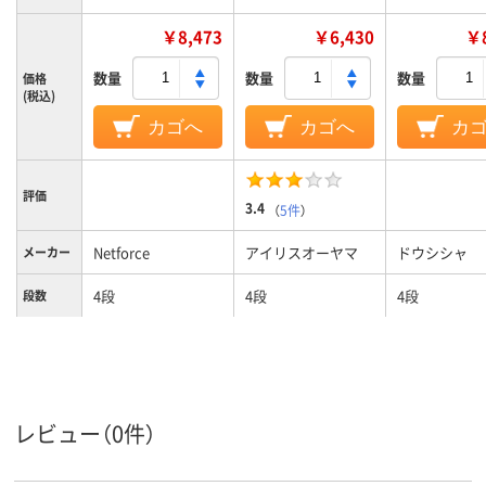
￥8,473
￥6,430
￥8
数量
数量
数量
価格
(税込)
カゴへ
カゴへ
カ
評価
3.4
（
5件
）
Netforce
アイリスオーヤマ
ドウシシャ
メーカー
4段
4段
4段
段数
カラーグ
ライト木目系
ホワイト系
ブラック系
ループ
レビュー（0件）