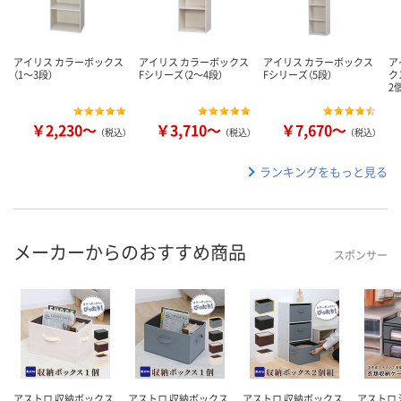
アイリス カラーボックス
アイリス カラーボックス
アイリス カラーボックス
ア
（1～3段）
Fシリーズ（2～4段）
Fシリーズ（5段）
ク
2
￥2,230～
￥3,710～
￥7,670～
（税込）
（税込）
（税込）
ランキングをもっと見る
メーカーからのおすすめ商品
スポンサー
アストロ 収納ボックス
アストロ 収納ボックス
アストロ 収納ボックス
アストロ 