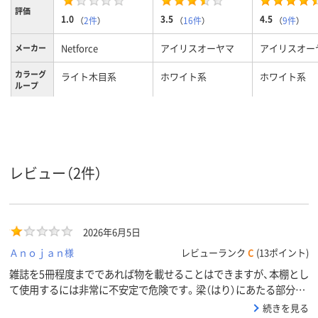
評価
1.0
3.5
4.5
（
2件
）
（
16件
）
（
9件
）
Netforce
アイリスオーヤマ
アイリスオー
メーカー
カラーグ
ライト木目系
ホワイト系
ホワイト系
ループ
レビュー（2件）
2026年6月5日
Ａｎｏｊａｎ様
レビューランク
C
(13ポイント)
雑誌を5冊程度までであれば物を載せることはできますが、本棚とし
て使用するには非常に不安定で危険です。梁（はり）にあたる部分が
ないため、ネジをしっかり締めてもグラつきます。キャスターを外
続きを見る