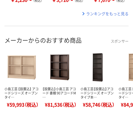
（税込）
（税込）
（税込）
ランキングをもっと見る
メーカーからのおすすめ商品
スポンサー
小島工芸 【設置込】 アコ
【設置込】小島工芸 アコ
小島工芸【設置込】アコ
小島工芸 
ードシリーズ オープン
ード 書棚 90アコードM
ードシリーズ オープン
ードシリ
タイ…
…
タイプ本…
タイ…
¥59,993（税込）
¥81,536（税込）
¥58,746（税込）
¥84,