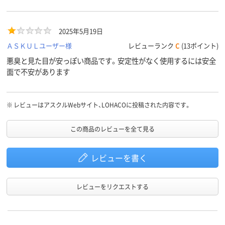
し、背面を壁にぴったり付けても安定しません。サイドのスチール
バー（白い針金部分）は前後で長さが約5mm異なるパーツもあり、見
栄えが悪い点も気になります。さらに、白い化粧板にも一部剥がれ
2025年5月19日
かかっている箇所があり、全体的に安定性がなく品質に不満が残り
ます。
ＡＳＫＵＬユーザー様
レビューランク
C
(13ポイント)
悪臭と見た目が安っぽい商品です。安定性がなく使用するには安全
面で不安があります
※
レビューはアスクルWebサイト、LOHACOに投稿された内容です。
この商品のレビューを全て見る
レビューを書く
レビューをリクエストする