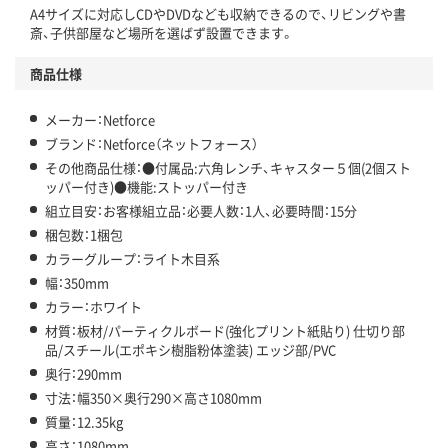
A4サイズに対応しCDやDVDなども収納できるので、リビングや書
斎、子供部屋など場所を選ばず設置できます。
商品仕様
メーカー：Netforce
ブランド：Netforce（ネットフォース）
その他商品仕様：●付属品:六角レンチ、キャスター５個(2個スト
ッパー付き)●機能:ストッパー付き
組立目安：お客様組立品：必要人数：1人、必要時間：15分
梱包数：1梱包
カラーグループ：ライト木目系
幅：350mm
カラー：ホワイト
材質：板材/パーティクルボード(強化プリント紙貼り) 仕切り部
品/スチール(エポキシ樹脂粉体塗装) エッジ部/PVC
奥行：290mm
寸法：幅350×奥行290×高さ1080mm
質量：12.35kg
高さ：1080mm