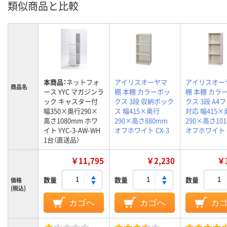
類似商品と比較
本商品：
ネットフォ
アイリスオーヤマ
アイリスオー
商品名
ース YYC マガジンラ
棚 本棚 カラーボッ
棚 本棚 カラ
ック キャスター付
クス 3段 収納ボック
クス 3段 A4
幅350×奥行290×
ス 幅415×奥行
対応 幅415×
高さ1080mm ホワ
290×高さ880mm
290×高さ10
イト YYC-3-AW-WH
オフホワイト CX-3
オフホワイト C
1台（直送品）
￥11,795
￥2,230
￥3
数量
数量
数量
価格
(税込)
カゴへ
カゴへ
カ