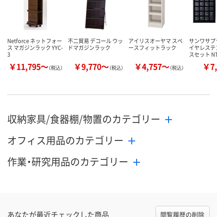
Netforce ネットフォー
不二貿易 デコール ウッ
アイリスオーヤマ スペ
サンワサプ
ス マガジンラック YYC-
ドマガジンラック
ースフィットラック
イヤレステ
3
スセット N
￥11,795～
￥9,770～
￥4,757～
￥7,
（税込）
（税込）
（税込）
収納家具/食器棚/物置のカテゴリー
オフィス用品のカテゴリー
作業・研究用品のカテゴリー
あなたが最近チェックした商品
閲覧履歴の削除