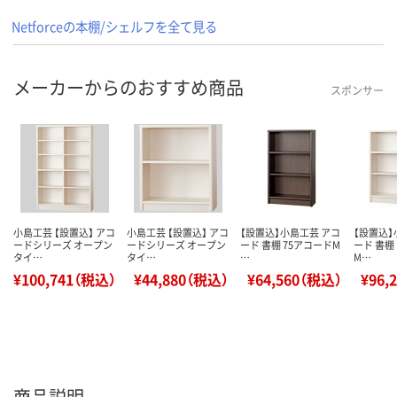
Netforceの本棚/シェルフを全て見る
メーカーからのおすすめ商品
スポンサー
小島工芸 【設置込】 アコ
小島工芸 【設置込】 アコ
【設置込】小島工芸 アコ
【設置込】
ードシリーズ オープン
ードシリーズ オープン
ード 書棚 75アコードM
ード 書棚
タイ…
タイ…
…
M…
¥100,741（税込）
¥44,880（税込）
¥64,560（税込）
¥96,
商品説明