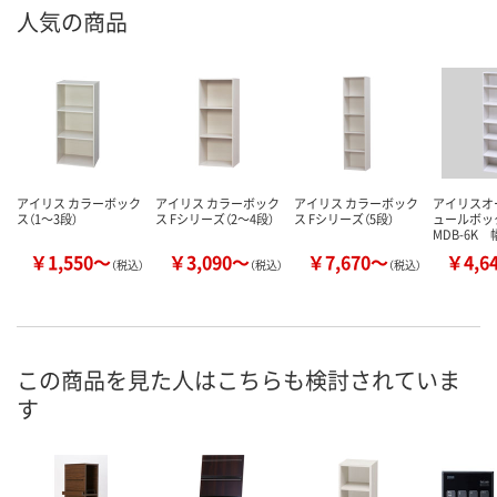
人気の商品
アイリス カラーボック
アイリス カラーボック
アイリス カラーボック
アイリスオ
ス（1～3段）
ス Fシリーズ（2～4段）
ス Fシリーズ（5段）
ュールボッ
MDB-6K 
￥1,550～
￥3,090～
￥7,670～
￥4,6
（税込）
（税込）
（税込）
この商品を見た人はこちらも検討されていま
す