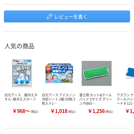
レビューを書く
人気の商品
白元アース 極冷えタ
白元アース アイスノン
富士商 ホット&クール
アズワン 
オル・極冷えスカーフ
冷却シート 1箱（30枚:3
パッド Sサイズ グリー
クールパッ
枚入×1…
ン F9865…
ード 8-121
￥968～
￥1,018
￥1,256
￥1,
（税込）
（税込）
（税込）