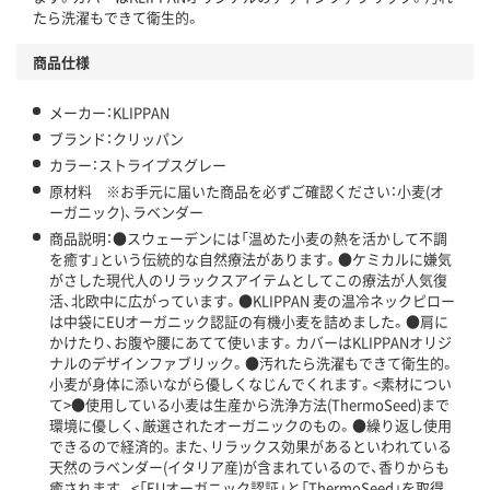
たら洗濯もできて衛生的。
商品仕様
メーカー：KLIPPAN
ブランド：クリッパン
カラー：ストライプスグレー
原材料 ※お手元に届いた商品を必ずご確認ください：小麦(オ
ーガニック)、ラベンダー
商品説明：●スウェーデンには「温めた小麦の熱を活かして不調
を癒す」という伝統的な自然療法があります。●ケミカルに嫌気
がさした現代人のリラックスアイテムとしてこの療法が人気復
活、北欧中に広がっています。●KLIPPAN 麦の温冷ネックピロー
は中袋にEUオーガニック認証の有機小麦を詰めました。●肩に
かけたり、お腹や腰にあてて使います。カバーはKLIPPANオリジ
ナルのデザインファブリック。●汚れたら洗濯もできて衛生的。
小麦が身体に添いながら優しくなじんでくれます。<素材につい
て>●使用している小麦は生産から洗浄方法(ThermoSeed)まで
環境に優しく、厳選されたオーガニックのもの。●繰り返し使用
できるので経済的。また、リラックス効果があるといわれている
天然のラベンダー(イタリア産)が含まれているので、香りからも
癒されます。<「EUオーガニック認証」と「ThermoSeed」を取得