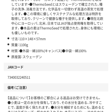
しています>●ThermoSeedとはスウェーデンで確立された、種
子の洗浄、消毒方法です。化学品を一切使わず高温の蒸気で処理
します。●この環境に優しくサステナブルな処理方法は特許を
取得しており、クリーンで健康な種子を提供します。●現在北欧
中心にヨーロッパ、北米、日本ではJAが独占使用権を取得してい
ます。●本品の麦はThermoSeedで処理された、身体にも環境に
も優しいものです。
寸法：110×148×57mm
質量：1100g
材質：●外袋…綿100%(キャンバス)●中袋…綿100%
原産国：スウェーデン
JANコード
7340032240511
備考（ご注意）
【返品について】お客様のご都合による返品はお受けできません。
●小麦は一定の水分を保有しており、その水分を温める、冷やすこ
とで、温度が長く保たれます。●水分を補給するためにも、温めると
きには必ずコップ一杯の水を入れるか、本品にスプレーで水をかけ