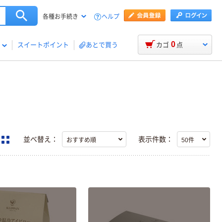
ヘルプ
各種お手続き
0
スイートポイント
あとで買う
カゴ
点
並べ替え：
表示件数：