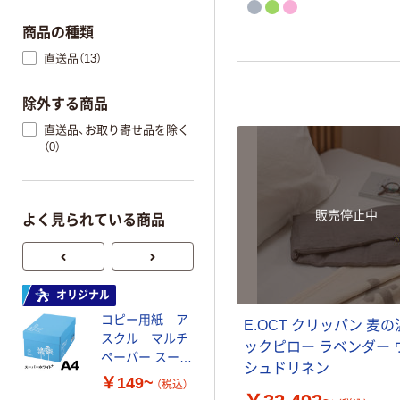
商品の種類
直送品（13）
除外する商品
直送品、お取り寄せ品を除く
（0）
販売停止中
よく見られている商品
オリジナル
オリジナル
コピー用紙 ア
ゴミ袋 エコノミ
E.OCT クリッパン 麦
スクル マルチ
ータイプ 乳白半
ックピロー ラベンダー 
ペーパー スーパ
透明 高密度タイ
シュドリネン
ーホワイト+
プ 詰替用 バイ
￥149~
￥616~
（税込）
（税込）
オマス素材10％