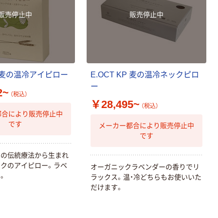
販売停止中
販売停止中
KP 麦の温冷アイピロー
E.OCT KP 麦の温冷ネックピロ
ー
2~
（税込）
￥28,495~
（税込）
都合により販売停止中
です
メーカー都合により販売停止中
です
ンの伝統療法から生まれ
クのアイピロー。ラベ
オーガニックラベンダーの香りでリ
。
ラックス。温・冷どちらもお使いいた
だけます。