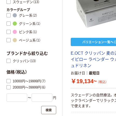
スウェーデン（13）
カラーグループ
グレー系（2）
グリーン系（1）
ピンク系（1）
ベージュ系（1）
バリエーション一覧へ（3
E.OCT クリッパン 麦
ブランドから絞り込む
イピロー ラベンダー ウ
クリッパン（13）
ュドリネン
価格（税込）
お届け日
最短日
￥19,134~
10000円～19999円（7）
（税込）
20000円～39999円（6）
スウェーデンの自然療法。
〜
円
ックラベンダーでリラック
で使えます。
検索