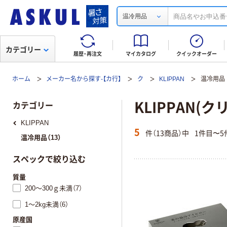
温冷用品
カテゴリー
履歴・再注文
マイカタログ
クイックオーダー
ホーム
メーカー名から探す-【カ行】
ク
KLIPPAN
温冷用品
KLIPPAN(
カテゴリー
KLIPPAN
5
件（13商品）中
1件目〜5
温冷用品（13）
スペックで絞り込む
質量
200～300ｇ未満（7）
1～2kg未満（6）
原産国