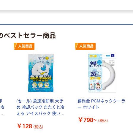
 のベストセラー商品
人気商品
人気商品
却
(セール) 急速冷却剤 大き
錦尚金 PCMネッククーラ
速攻
め 冷却パック たたくと冷
ー ホワイト
ッ
える アイスパック 使い捨
￥798~
りグ
て 携帯 冷却用品 武田コー
（税込）
￥128
ポレーション 1個
（税込）