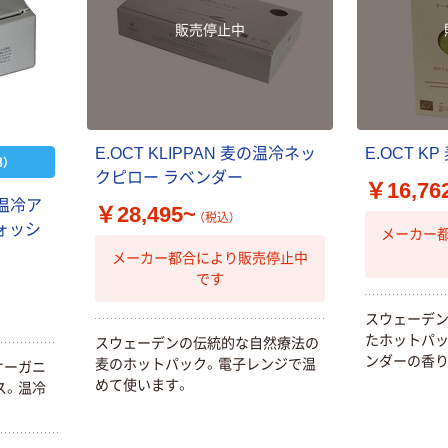
販売停止中
E.OCT KLIPPAN 麦の温冷ネッ
E.OCT 
）
クピロー ラベンダー
￥16,76
の温冷ア
￥28,495~
（税込）
ォッシ
メーカー
メーカー都合により販売停止中
です
スウェーデ
たホットパッ
スウェーデンの伝統的な自然療法の
ンダーの香り
麦のホットパック。電子レンジで温
オーガニ
めて使います。
ス。温冷