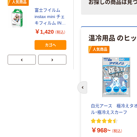
お探しの商品は見
人気商品
富士フイルム
本気プライス
instax mini チェ
【ガムテープ】ア
キフィルム INS
スクル 現場のチ
MINI JP1 1パッ
￥1,420
（税込）
カラ 厚さ
温冷用品 のヒ
ク（10枚入り）
0.22mm 布テー
￥145~
（税込）
カゴへ
プ
人気商品
前のスライドへ
ジでゆ
アズワン ナビホット&ク
白元アース 極冷えタ
ールパック ネック 8-
ル・極冷えスカーフ
1217-14 1個（直送品）
￥968~
￥2,989
（税込）
（税込）