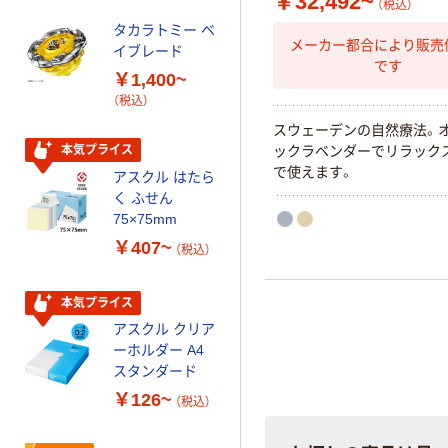
￥32,492~
（税込）
配合
タカラトミー ベ
オリジナル
メーカー都合により販売
イブレード
乾電池 単3
です
￥1,400~
形 アルカリ乾
（税込）
電池 北欧パッ
ケージ アスク
スウェーデンの自然療法。
￥140~
（税込）
ルオリジナル
ックラベンダーでリラック
本気プライス
で使えます。
アスクル はたら
本気プライス
く ふせん
ティッシュペー
75×75mm
パー ボックス
￥407~
（税込）
150組 5箱入 ア
スクル スマート
￥328~
（税込）
コンパクト ビ
本気プライス
ビッド PEFC認
アスクル クリア
証
オリジナル
ーホルダー A4
コピー用紙 マ
スタンダード
ルチペーパー
￥126~
（税込）
スーパーエコノ
ミー+
￥149~
（税込）