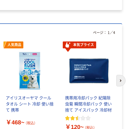
ページ：
1
／
4
人気商品
本気プライス
次の
アイリスオーヤマ クール
携帯用冷却パック 紀陽除
白
タオル シート 冷却 使い捨
虫菊 瞬間冷却パック 使い
ん
て 携帯
捨て アイスパック 冷却材
￥
￥468~
（税込）
￥120~
（税込）