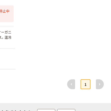
芯あり FSC認
証
オリジナル
オリジナル
停止中
乾電池 単4
アスクル プラス
形 アルカリ乾
チックグローブ
電池 北欧パッ
粉なし（パウダ
ケージ アスク
ーフリー）
オーガニ
￥140~
￥398~
（税込）
（税込）
ルオリジナル
ス。温冷
富士フイルム
オリジナル
instax mini13
アスクルオリジ
INS MINI 13
ナル ラミネー
￥12,100~
トフィルム A4
（税込）
サイズ
￥458~
（税込）
100μ（ミクロン）
オリジナル
前へ
次へ
1
本気プライス
サントリー 伊右
アスクル はたら
衛門 「お茶、どう
く ふせん
ぞ。」 緑茶
50×15mm
￥528~
（税込）
￥386~
（税込）