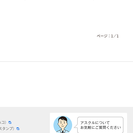
ページ：
1
／
1
ハコ）
スタンプ）