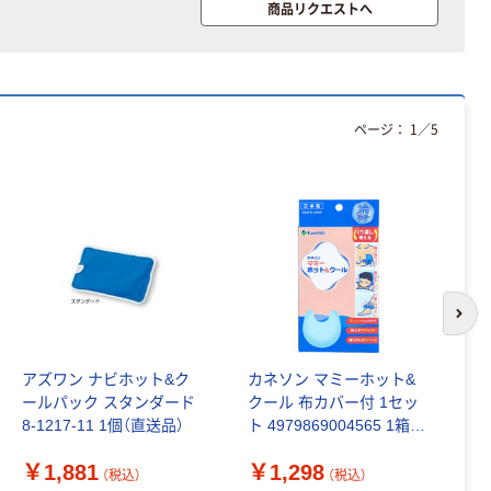
オリジナル
本気プライス
商品リクエストへ
アスクル フラッ
トファイル エコ
ノミータイプ
A4タテ(コクヨ
￥115~
（税込）
製造）
ページ：
1
／
5
次の
アズワン ナビホット&ク
カネソン マミーホット&
ア
ールパック スタンダード
クール 布カバー付 1セッ
せ
8-1217-11 1個（直送品）
ト 4979869004565 1箱(1
￥
セット)（直送品）
￥1,881
￥1,298
（税込）
（税込）