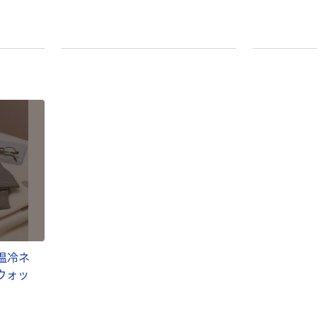
本気プライス
オリジナル
トイレットペー
アスクル 「現場
の温冷ネ
パー ダブル60
のチカラ」 養生
ウォッ
ｍ 再生紙
テープ
100% 6ロール
￥460~
￥358~
（税込）
（税込）
リサイクル100