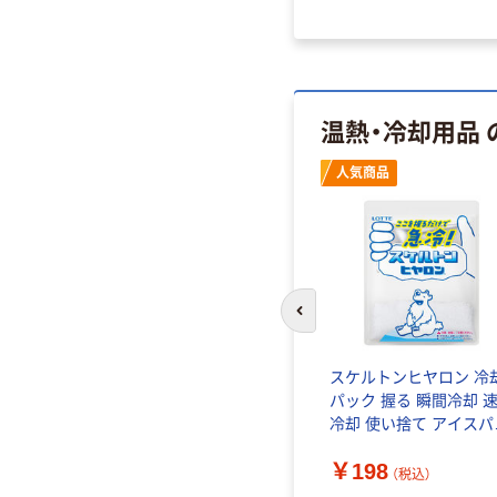
温熱・冷却用品
人気商品
前のスライドへ
スケルトンヒヤロン 冷
パック 握る 瞬間冷却 
冷却 使い捨て アイスパ
ク 冷却材 叩く ひんや
￥198
ッズ ロッテ 1個
（税込）