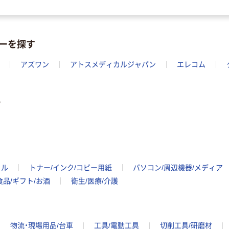
ーを探す
アズワン
アトスメディカルジャパン
エレコム
ー
イル
トナー/インク/コピー用紙
パソコン/周辺機器/メディア
食品/ギフト/お酒
衛生/医療/介護
物流・現場用品/台車
工具/電動工具
切削工具/研磨材