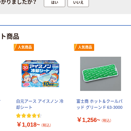
つかりましたか？
はい
いいえ
本気プライス
本気プライス
アスクル はたら
ペーパータオル
く ふせん 付箋
中判 再生紙
75×25mm
100％ 200枚
ット商品
￥377~
（税込）
FSC認証 シング
￥149~
（税込）
ル 大王製紙共同
人気商品
人気商品
企画 オリジナル
オ
白元アース アイスノン 冷
富士商 ホット＆クールパ
却シート
ッド グリーン F 63-3000
￥1,256~
（税込）
￥1,018~
（税込）