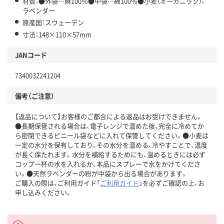
材質：●外袋…麻100％●中袋…綿100％●小麦（オーガニック）、
ラベンダー
原産国：スウェーデン
寸法：148×110×57mm
JANコード
7340032241204
備考（ご注意）
【返品について】お客様のご都合による返品はお受けできません。
●長期保管される場合は、電子レンジで温めた後、完全に冷めてか
ら密閉できるビニール袋などに入れて保管してください。●小麦は
一定の水分を保有しており、その水分を温める、冷やすことで、温度
が長く保たれます。水分を補給するためにも、温めるときには必ず
コップ一杯の水を入れるか、本品にスプレーで水をかけてくださ
い。●天然ラベンダーの粉が中袋から出る場合があります。
ご購入の際は、ご利用ガイド「
ご利用ガイド
」を必ずご確認の上、お
申し込みください。