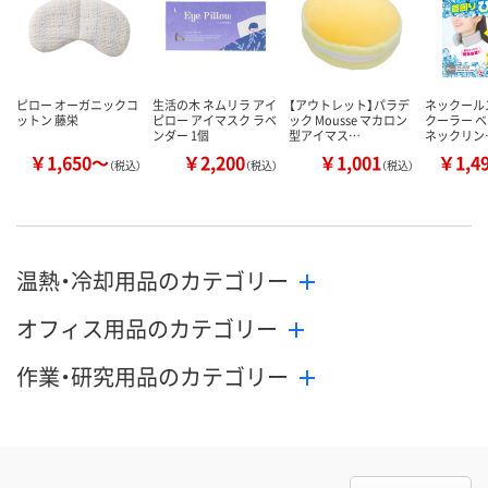
ピロー オーガニックコ
生活の木 ネムリラ アイ
【アウトレット】パラデ
ネックール
ットン 藤栄
ピロー アイマスク ラベ
ック Mousse マカロン
クーラー ベ
ンダー 1個
型アイマス…
ネックリン
￥1,650～
￥2,200
￥1,001
￥1,4
（税込）
（税込）
（税込）
温熱・冷却用品のカテゴリー
オフィス用品のカテゴリー
作業・研究用品のカテゴリー