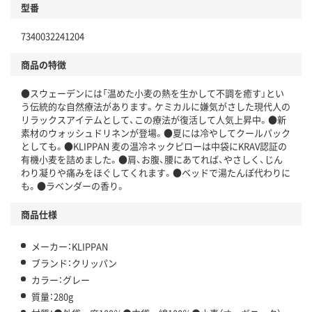
型番
7340032241204
商品の特徴
●スウェーデンには「温めた小麦の熱を生かして不調を癒す」とい
う伝統的な自然療法があります。ケミカルに嫌気がさした現代人の
リラックスアイテムとして、この療法が復活して人気上昇中。●新
素材のウォッシュドリネンが登場。●夏には冷やしてクールパック
としても。●KLIPPAN 麦の温冷ネックピローは中袋にKRAV認証の
有機小麦を詰めました。●肩、お腹、腰にあてれば、やさしく、じん
わり凝りや痛みをほぐしてくれます。●ベッドで湯たんぽ代わりに
も。●ラベンダーの香り。
商品仕様
メーカー：KLIPPAN
ブランド：クリッパン
カラー：グレー
質量：280g