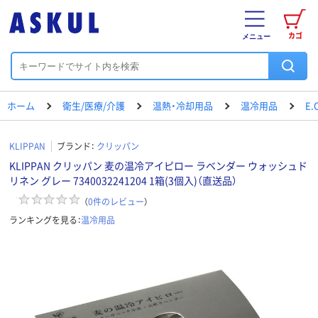
カゴ
メニュー
ホーム
衛生/医療/介護
温熱・冷却用品
温冷用品
E
KLIPPAN
ブランド：
クリッパン
KLIPPAN クリッパン 麦の温冷アイピロー ラベンダー ウォッシュド
リネン グレー 7340032241204 1箱(3個入)（直送品）
（
0
件のレビュー
）
ランキングを見る：
温冷用品