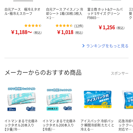
白元アース 極冷えタオ
白元アース アイスノン 冷
富士商 ホット&クールパ
三
ル・極冷えスカーフ
却シート 1箱（30枚:3枚入
ッド Sサイズ グリーン
葵
×1…
F9865…
ク
(
12件
)
￥1,256
（税込）
￥1,188～
￥1,018
（税込）
（税込）
ランキングをもっと見る
メーカーからのおすすめ商品
スポンサー
イトマン まるで北極ネ
イトマン まるで北極ネ
アイスパック 冷却パッ
応急冷却
ックタオル20本入り
ックタオル200本入り
ク 瞬間冷却剤 たたくと
ック クー
【少量/冷…
【冷感/…
冷える…
対応マ…