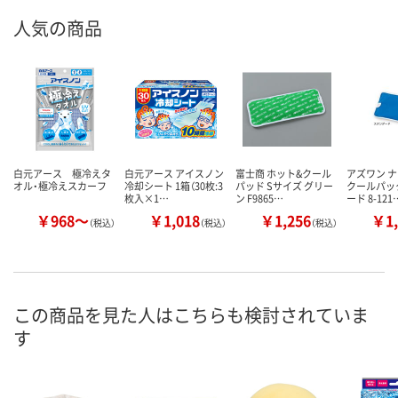
人気の商品
白元アース 極冷えタ
白元アース アイスノン
富士商 ホット&クール
アズワン 
オル・極冷えスカーフ
冷却シート 1箱（30枚:3
パッド Sサイズ グリー
クールパッ
枚入×1…
ン F9865…
ード 8-121
￥968～
￥1,018
￥1,256
￥1,
（税込）
（税込）
（税込）
この商品を見た人はこちらも検討されていま
す