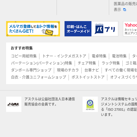
医薬品の販売
表示
おすすめ特集
コピー用紙特集
トナー・インクメガストア
電卓特集
電池特集
タ
パーテーション(パーティション)特集
チェア特集
ラック特集
ゴミ箱
ダンボール専門ショップ
現場のチカラ
台車ナビ
すべての働く現場
白衣・介護ユニフォームショップ
ポストイットストア
オフィスづくり
アスクルは公益社団法人日本通信
アスクルは情報セキュ
販売協会の会員です。
ジメントシステムの国
る「ISO 27001」の
います。