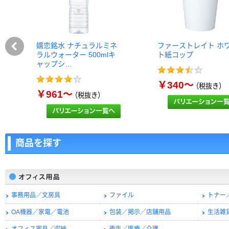
嬬恋銘水 ナチュラルミネ
ファーストレイト ホ
ラルウォーター 500mlキ
ト紙コップ
ャップシ…
￥340～
（税抜き）
￥961～
（税抜き）
商品を探す
事務用品／文房具
ファイル
トナー
OA機器／家電／電池
包装／掲示／店舗用品
生活雑