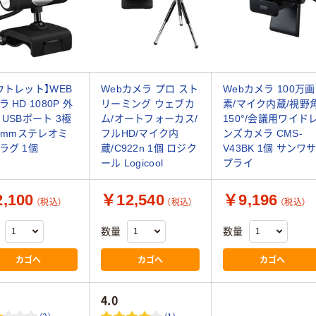
ウトレット】WEB
Webカメラ プロ スト
Webカメラ 100万画
 HD 1080P 外
リーミング ウェブカ
素/マイク内蔵/視野
 USBポート 3極
ム/オートフォーカス/
150°/会議用ワイド
.5mmステレオミ
フルHD/マイク内
ンズカメラ CMS-
ラグ 1個
蔵/C922n 1個 ロジク
V43BK 1個 サンワ
ール Logicool
プライ
,100
￥12,540
￥9,196
（税込）
（税込）
（税込）
数量
数量
カゴへ
カゴへ
カゴへ
4.0