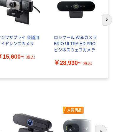
次のスライド
サンワサプライ 会議用
ロジクール Webカメラ
WEBカメラ 
ワイドレンズカメラ
BRIO ULTRA HD PRO
C960 EME
ビジネスウェブカメラ
￥15,600~
￥4,780
（税込）
￥28,930~
（税込）
人気商品