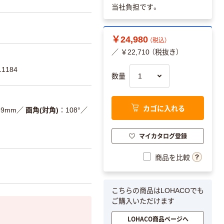
当社負担です。
￥24,980
（税込）
／ ￥22,710 （税抜き）
1184
数量
カゴに入れる
D59mm
／
画角(対角)
108°
／
マイカタログ登録
商品を比較
こちらの商品はLOHACOでも
ご購入いただけます
LOHACO商品ページへ