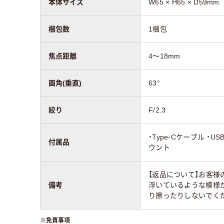
本体サイズ
W65 × H65 × D59mm
梱包数
1梱包
焦点距離
4～18mm
画角(垂直)
63°
絞り
F/2.3
・Type-Cケーブル ・US
付属品
ウント
【返品について】お客
備考
浮いているような模様
り擦ったりしないでく
※
免責事項