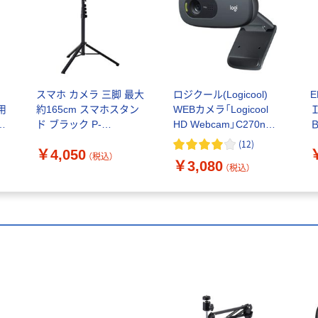
スマホ カメラ 三脚 最大
ロジクール(Logicool)
EM
議用
約165cm スマホスタン
WEBカメラ「Logicool
eb
ド ブラック P-
HD Webcam」C270n
STCFWL02BK エレコム
マイク内蔵/HD 720p対
E
(
12
)
￥4,050
1個
応 C270n 1個
（税込）
￥3,080
（税込）