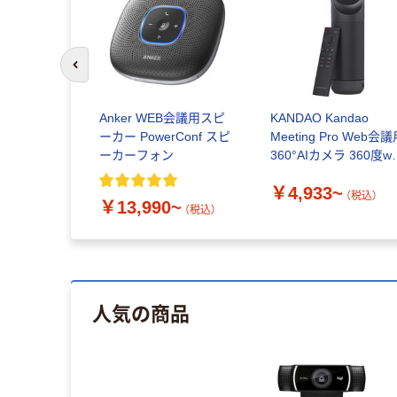
前のスライドへ
4Kリモコン付
Anker WEB会議用スピ
KANDAO Kandao
JVCU435
ーカー PowerConf スピ
Meeting Pro Web会
2-21（直送
ーカーフォン
360°AIカメラ 360度w
カメラ
￥4,933~
（税込）
（税込）
￥13,990~
（税込）
人気の商品