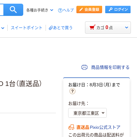
ヘルプ
各種お手続き
0
スイートポイント
あとで買う
カゴ
点
商品情報を印刷する
-O 1台（直送品）
お届け日：8月3日（月）まで
お届け先：
直送品
Pixio公式ストア
この出荷元の商品は配送料が