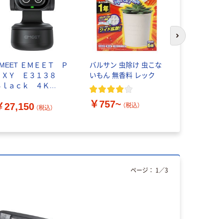
次のスライド
EET ＥＭＥＥＴ Ｐ
バルサン 虫除け 虫こな
マモルーム
ＩＸＹ Ｅ３１３８
いもん 無香料 レック
だけ プレー
Ｂｌａｃｋ ４Ｋ
年用 虫除け
3138（直送品）
製薬
￥757~
￥27,150
（税込）
（税込）
￥980
（
ページ：
1
／
3