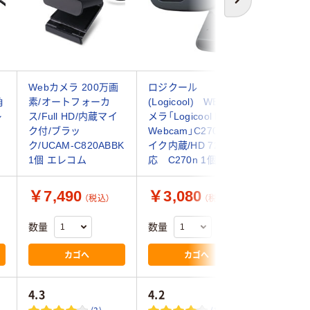
次へ
Webカメラ 200万画
ロジクール
Webカメ
角
素/オートフォーカ
(Logicool) WEBカ
ウェブカ
レ
ス/Full HD/内蔵マイ
メラ「Logicool HD
ォーカス
ク付/ブラッ
Webcam」C270n マ
1080P
サ
ク/UCAM-C820ABBK
イク内蔵/HD 720p対
蔵/C920
1個 エレコム
応 C270n 1個
ール Logi
￥7,490
￥3,080
￥9,2
（税込）
（税込）
数量
数量
数量
カゴへ
カゴへ
4.3
4.2
4.0