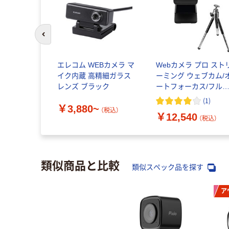
前のスライドへ
エレコム WEBカメラ マ
Webカメラ プロ スト
イク内蔵 高精細ガラス
ーミング ウェブカム/
レンズ ブラック
ートフォーカス/フル
HD/マイク内蔵/C922n 
(
1
)
￥3,880~
個 ロジクール Logicoo
（税込）
￥12,540
（税込）
類似商品と比較
類似スペック品を探す
ア