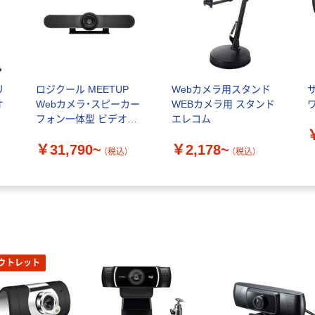
リ
ロジクール MEETUP
Webカメラ用スタンド
オ
Webカメラ・スピーカー
WEBカメラ用 スタンド
フォン一体型 ビデオ会
エレコム
1
議システム
￥31,790~
￥2,178~
l
（税込）
（税込）
ウトレット