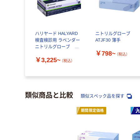
ハリヤード HALYARD
ニトリルグローブ
検査検診用 ラベンダー
ATJF30 薄手
ニトリルグローブ パ
￥798~
ウダーフリー 1箱（250
（税込）
￥3,225~
枚入）
（税込）
類似商品と比較
類似スペック品を探す
期間限定価格