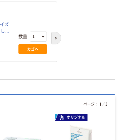
サイズ
ファーストレイト ニト
粉なし
サイズ 青 使い捨てグ
数量
ジナル
品衛生法適合 1箱（100
(53)
次のスライドへ
カゴへ
￥698
（税込）
ページ：
1
／
3
オリジナル
本気プ