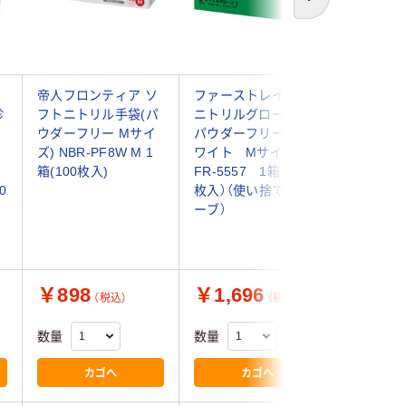
次へ
帝人フロンティア ソ
ファーストレイト
ファー
診
フトニトリル手袋(パ
ニトリルグローブ3
ニトリル
リ
ウダーフリー Mサイ
パウダーフリー ホ
パウダー
ズ) NBR-PF8W M 1
ワイト Mサイズ
ルー M
箱(100枚入)
FR-5557 1箱（200
5662 1
0
枚入）（使い捨てグロ
（使い捨
ーブ）
￥898
￥1,696
￥1,6
（税込）
（税込）
数量
数量
数量
カゴへ
カゴへ