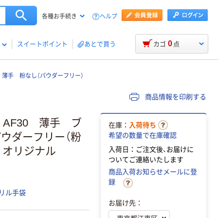
ヘルプ
各種お手続き
0
スイートポイント
あとで買う
カゴ
点
 薄手 粉なし（パウダーフリー）
商品情報を印刷する
AF30 薄手 ブ
在庫：
入荷待ち
ウダーフリー（粉
希望の数量で在庫確認
） オリジナル
入荷日：ご注文後、お届けに
ついてご連絡いたします
商品入荷お知らせメールに登
録
リル手袋
お届け先：