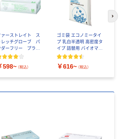
次のスライド
ファーストレイト ス
ゴミ袋 エコノミータイ
アスクル 
トレッチグローブ パ
プ 乳白半透明 高密度タ
やわらかい
ウダーフリー プラス
イプ 詰替用 バイオマス
チック 1箱（100枚入）
素材10％配合
￥458~
￥598~
￥616~
（税込）
（税込）