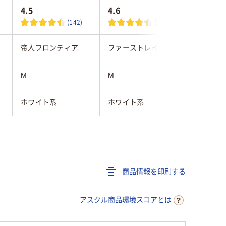
4.5
4.6
3.8
(142)
(3)
帝人フロンティア
ファーストレイト
ファース
M
M
M
ホワイト系
ホワイト系
ブルー系
240mm
240mm
240mm
粉なし
粉なし
粉なし
商品情報を印刷する
15
15
アスクル商品環境スコアとは