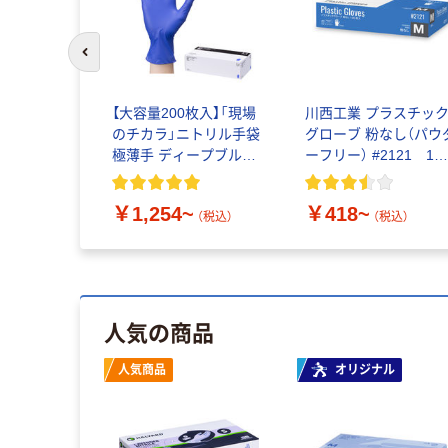
前のスライドへ
ーパー ダ
【大容量200枚入】「現場
川西工業 プラスチッ
生紙100%
のチカラ」ニトリル手袋
グローブ 粉なし（パウ
イクル100
極薄手 ディープブルー
ーフリー） #2121 1
C認証
粉なし 1箱(200枚)
（100枚入）（使い捨て
ローブ）
￥1,254~
￥418~
税込）
（税込）
（税込）
人気の商品
人気商品
オリジナル