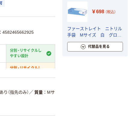
可
￥698
（税込）
ファーストレイト ニトリル
582465662925
手袋 Mサイズ 白 グロー
ブ 使い捨てグローブ 粉な
代替品を見る
し 食品衛生法適合 1箱
分別・リサイクルし
（100枚入） オリジナル
やすい設計
分別・リサイクルし
やすい設計
温室効果ガスなどの削減
あり（指先のみ）
／
質量
Mサ
詳細「
アスクル商品環境スコ