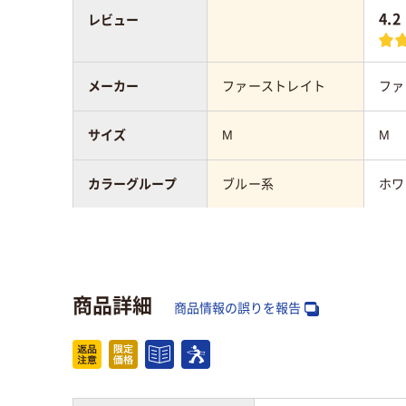
4.2
レビュー
メーカー
ファーストレイト
ファ
サイズ
M
M
カラーグループ
ブルー系
ホワ
全長
240ｍｍ
240
パウダー有無
粉なし
粉な
商品詳細
商品情報の誤りを報告
アスクル商品環境
45
45
スコア