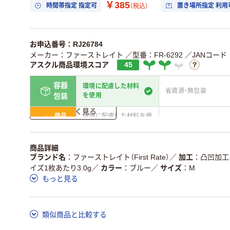
￥385
時間帯指定 指定可
置き場所指定 利用
（税込）
お申込番号：RJ26784
メーカー：ファーストレイト
／型番：FR-6292
／JANコード：4
アスクル商品環境スコア
45
容器
環境に配慮した材料
省資源・無包装
を使用
包装
詳しく見る
商品
環境に配慮した材料を使
省資源・省エネ・節水
本体
用
独自の回収スキームがあ
アスクルで資源循環し
商品詳細
仕組
る
ている
ブランド名
ファーストレイト（First Rate）
／
加工
凸凹加工
イズ1枚あたり3.0g
／
カラー
ブルー
／
サイズ
M
この商品の環境配慮ポイントです。詳しくはページ下部の商品
もっと見る
ア詳細／加点項目
」で確認できます。
類似商品と比較する