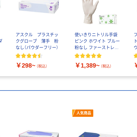
ク
アスクル プラスチッ
使いきりニトリル手袋
ダ
クグローブ 薄手 粉
ピンク ホワイト ブルー
箱
なし（パウダーフリー）
粉なし ファーストレイ
グ
ト
￥298~
￥1,389~
（税込）
（税込）
人気商品