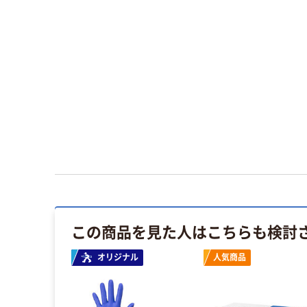
ファーストレイト ニトリルグローブ3 パウ
ダーフリー ホワイト Mサイズ FR-5557
数量
1箱（200枚入）（使い捨てグローブ）
(3)
￥1,696
（税込）
この商品を見た人はこちらも検討
イス
オリジナル
人気商品