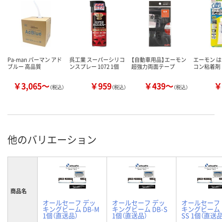
Pa-man パーマン アド
呉工業 スーパーシリコ
【自動車用品】エーモン
エーモン 
ブルー 高品質
ンスプレー 1072 1個
超強力両面テープ
コン粘着剤 1
￥3,065～
￥959
￥439～
￥
（税込）
（税込）
（税込）
他のバリエーション
商品名
オールセーフ デッ
オールセーフ デッ
オールセーフ
キングビーム DB-M
キングビーム DB-S
キングビーム 
1個（直送品）
1個（直送品）
SS 1個（直送品