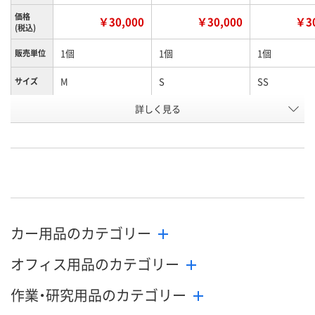
価格
￥30,000
￥30,000
￥30
(税込)
1個
1個
1個
販売単位
M
S
SS
サイズ
お申込番
詳しく見る
RJ41801
RJ41711
RJ41574
号
直送品
直送品
直送品
在庫
9月2日（水）まで
9月2日（水）まで
9月2日（水）ま
お届け日
数量
数量
数量
カー用品のカテゴリー
カゴへ
カゴへ
カ
オフィス用品のカテゴリー
作業・研究用品のカテゴリー