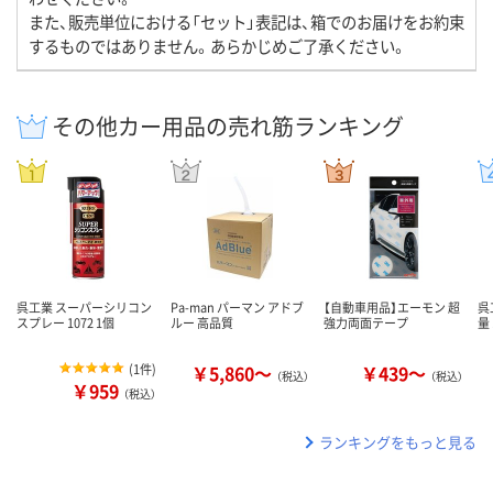
また、販売単位における「セット」表記は、箱でのお届けをお約束
するものではありません。あらかじめご了承ください。
その他カー用品の売れ筋ランキング
呉工業 スーパーシリコン
Pa-man パーマン アドブ
【自動車用品】エーモン 超
呉
スプレー 1072 1個
ルー 高品質
強力両面テープ
量 
(
1件
)
￥5,860～
￥439～
（税込）
（税込）
￥959
（税込）
ランキングをもっと見る