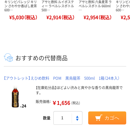
キリンビバレッジ キリ
アサヒ飲料 ルイボステ
アサヒ飲料 六条麦茶 ラ
キリンビ
ン さわやか香ばし麦茶
ィー ラベルレスボトル
ベルレスボトル 660ml
ン さわ
600…
500…
…
600…
¥5,030（税込）
¥2,914（税込）
¥2,954（税込）
¥2,
おすすめの代替商品
【アウトレット】えひめ飲料 POM 黒烏龍茶 500ml 1箱（24本入）
【在庫処分品】ほどよい渋みと爽やかな香りの黒烏龍茶で
す。
販売価格：
￥1,656
(税込)
数量
カゴへ