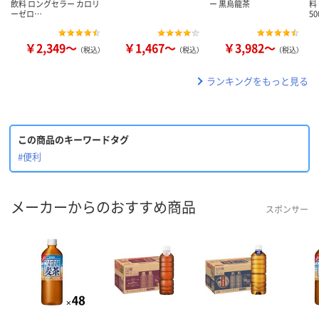
飲料 ロングセラー カロリ
ー 黒烏龍茶
料
ーゼロ…
5
￥2,349～
￥1,467～
￥3,982～
（税込）
（税込）
（税込）
ランキングをもっと見る
この商品のキーワードタグ
#便利
メーカーからのおすすめ商品
スポンサー