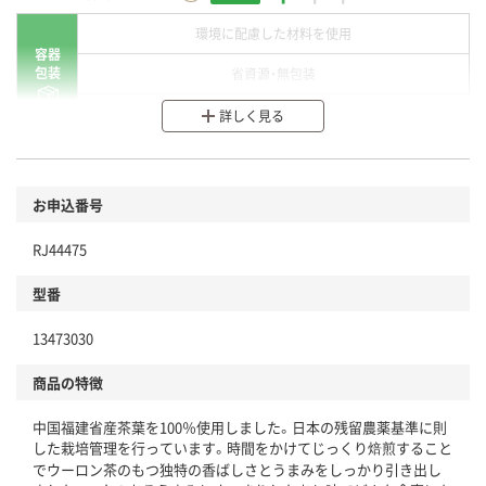
環境に配慮した材料を使用
容器
包装
省資源・無包装
分別・リサイクルしやすい設計
詳しく見る
環境に配慮した材料を使用
商品
お申込番号
本体
省資源・省エネ・節水
RJ44475
分別・リサイクルしやすい設計
型番
独自の回収スキームがある
仕組
13473030
アスクルで資源循環している
商品の特徴
温室効果ガスなどの削減
中国福建省産茶葉を100％使用しました。日本の残留農薬基準に則
この商品の環境配慮ポイントです。下記商品詳細「
した栽培管理を行っています。時間をかけてじっくり焙煎すること
アスクル商品環境スコア詳細／加点項目
」で確認できます。
でウーロン茶のもつ独特の香ばしさとうまみをしっかり引き出し