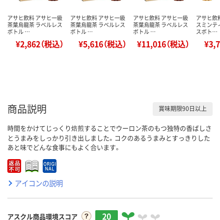
アサヒ飲料 アサヒ一級
アサヒ飲料 アサヒ一級
アサヒ飲料 アサヒ一級
アサヒ飲料
茶葉烏龍茶 ラベルレス
茶葉烏龍茶 ラベルレス
茶葉烏龍茶 ラベルレス
スミンテ
ボトル …
ボトル …
ボトル …
スボト…
¥2,862（税込）
¥5,616（税込）
¥11,016（税込）
¥3,
商品説明
賞味期限90日以上
時間をかけてじっくり焙煎することでウーロン茶のもつ独特の香ばしさ
とうまみをしっかり引き出しました。コクのあるうまみとすっきりした
あと味でどんな食事にもよく合います。
アイコンの説明
20
アスクル商品環境スコア