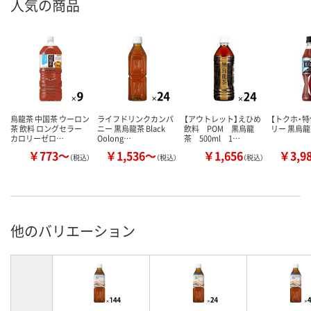
人気の商品
烏龍茶 中国茶 ウーロン
ライフドリンクカンパ
【アウトレット】えひめ
【トクホ・特
茶 飲料 ロングセラー
ニー 黒烏龍茶 Black
飲料 POM 黒烏龍
リー 黒烏
カロリーゼロ…
Oolong…
茶 500ml 1…
￥773～
￥1,536～
￥1,656
￥3,9
（税込）
（税込）
（税込）
他のバリエーション