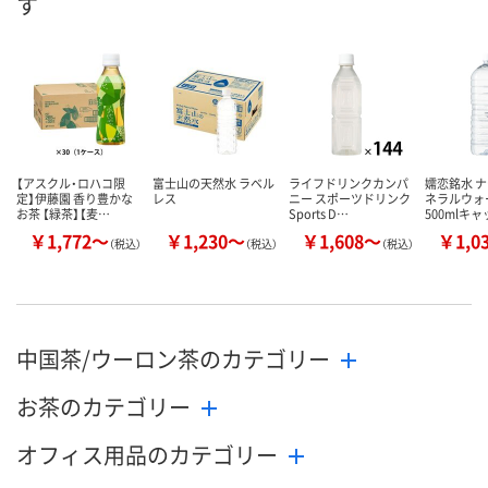
す
数量
数量
数量
カゴへ
カゴへ
カ
【アスクル・ロハコ限
富士山の天然水 ラベル
ライフドリンクカンパ
嬬恋銘水 
定】伊藤園 香り豊かな
レス
ニー スポーツドリンク
ネラルウォ
お茶 【緑茶】【麦…
Sports D…
500mlキ
￥1,772～
￥1,230～
￥1,608～
￥1,0
（税込）
（税込）
（税込）
中国茶/ウーロン茶のカテゴリー
お茶のカテゴリー
オフィス用品のカテゴリー