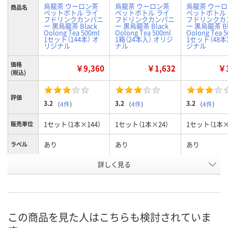
烏龍茶 ウーロン茶
烏龍茶 ウーロン茶
烏龍茶 ウー
商品名
ペットボトル ライ
ペットボトル ライ
ペットボトル
フドリンクカンパニ
フドリンクカンパニ
フドリンクカ
ー 黒烏龍茶 Black
ー 黒烏龍茶 Black
ー 黒烏龍茶 Bl
Oolong Tea 500ml
Oolong Tea 500ml
Oolong Tea 
1セット（144本） オ
1箱（24本入） オリジ
1セット（48本
リジナル
ナル
ジナル
価格
￥9,360
￥1,632
￥3
(税込)
評価
3.2
3.2
3.2
（
4件
）
（
4件
）
（
4件
）
1セット（1本×144）
1セット（1本×24）
1セット（1本×
販売単位
あり
あり
あり
ラベル
お申込番
詳しく見る
RX65284
RJ16786
RJ42304
号
3点
あり
あり
在庫
8月12日（水）
8月12日（水）
8月12日（水）
お届け日
この商品を見た人はこちらも検討されていま