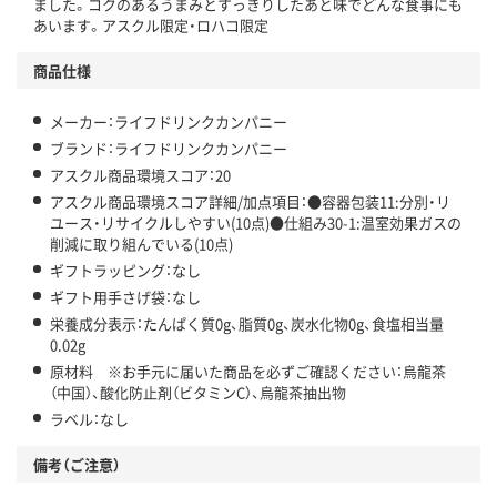
ました。コクのあるうまみとすっきりしたあと味でどんな食事にも
あいます。アスクル限定・ロハコ限定
商品仕様
メーカー：ライフドリンクカンパニー
ブランド：ライフドリンクカンパニー
アスクル商品環境スコア：20
アスクル商品環境スコア詳細/加点項目：●容器包装11:分別・リ
ユース・リサイクルしやすい(10点)●仕組み30-1:温室効果ガスの
削減に取り組んでいる(10点)
ギフトラッピング：なし
ギフト用手さげ袋：なし
栄養成分表示：たんぱく質0g、脂質0g、炭水化物0g、食塩相当量
0.02g
原材料 ※お手元に届いた商品を必ずご確認ください：烏龍茶
（中国）、酸化防止剤（ビタミンC）、烏龍茶抽出物
ラベル：なし
備考（ご注意）