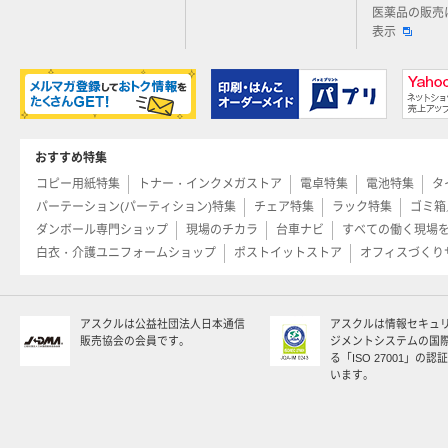
医薬品の販売
表示
おすすめ特集
コピー用紙特集
トナー・インクメガストア
電卓特集
電池特集
タ
パーテーション(パーティション)特集
チェア特集
ラック特集
ゴミ箱
ダンボール専門ショップ
現場のチカラ
台車ナビ
すべての働く現場
白衣・介護ユニフォームショップ
ポストイットストア
オフィスづくり
アスクルは公益社団法人日本通信
アスクルは情報セキュ
販売協会の会員です。
ジメントシステムの国
る「ISO 27001」の
います。