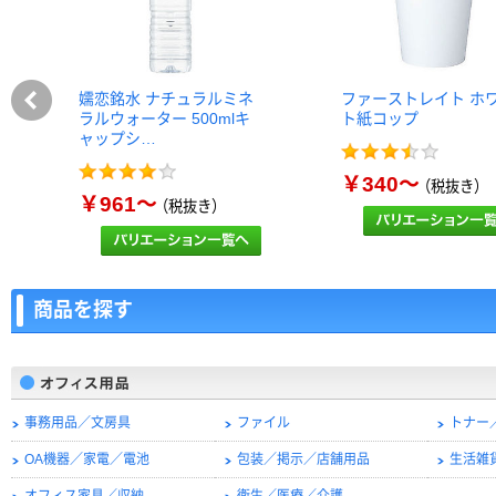
嬬恋銘水 ナチュラルミネ
ファーストレイト ホ
ラルウォーター 500mlキ
ト紙コップ
ャップシ…
￥340～
（税抜き）
￥961～
（税抜き）
商品を探す
事務用品／文房具
ファイル
トナー
OA機器／家電／電池
包装／掲示／店舗用品
生活雑