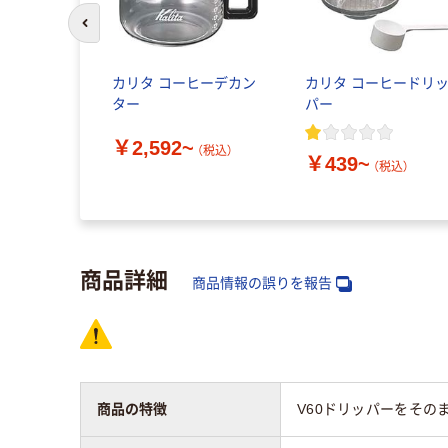
前のスライドへ
しコーヒー
カリタ コーヒーデカン
カリタ コーヒードリ
地パック
ター
パー
390 1個
￥2,592~
（税込）
￥439~
（税込）
（税込）
商品詳細
商品情報の誤りを報告
商品の特徴
V60ドリッパーをその