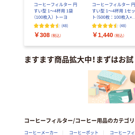
ヒーフィル
コーヒーフィルター 円
コーヒーフィルター 
2サイズ 2
すい型 1～4杯用 1袋
すい型 1～4杯用 1セ
白 1袋（120
（100枚入） トーヨ
ト（500枚：100枚入×5
ジナル
袋） トーヨ
(
286
)
(
48
)
(
48
)
￥308
￥1,440
込）
（税込）
（税込）
ますます商品拡大中！まずはお試
コーヒーフィルター/コーヒー用品のカテゴリ
コーヒーメーカー
コーヒーポット
コーヒーフィ