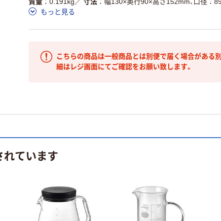
質量
0.191kg
／
寸法
幅130×奥行90×高さ152mm、口径：8
もっと見る
こちらの商品は一般商品とは別便で届く場合がある別
細はレジ画面にてご確認をお願い致します。
されています