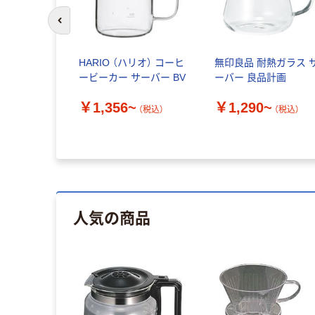
前のスライドへ
テンレス ド
HARIO （ハリオ） コーヒ
無印良品 耐熱ガラス 
 目盛り付
ービーカー サーバー BV
ーバー 良品計画
L 良品計画
￥1,356~
￥1,290~
（税込）
（税込）
（税込）
人気の商品