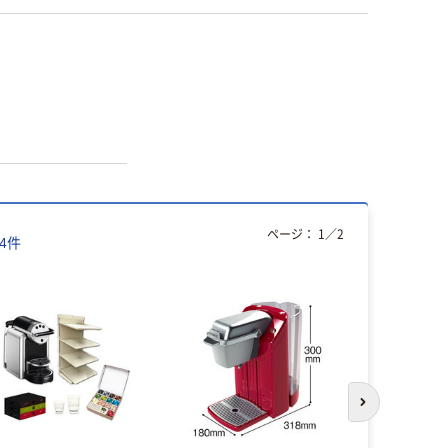
ページ：
1
／
2
4
件
次のスライド