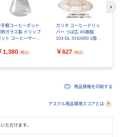
次のスライド
お手軽コーヒーポット
カリタ コーヒードリッ
HARIO (ハ
耐熱ガラス製 ドリップ
パー つば広 AS樹脂
出ドリッパー
ポット コーヒーサーバ
103-DL 3142000 1個
MUGEN VD
 OCPー40ーB 1個
61-6717-58
個（直送品）
￥1,380
￥627
￥740
ARIO（ハリオ）
（税込）
（税込）
（
商品情報を印刷する
アスクル商品環境スコアとは
をいただけます。