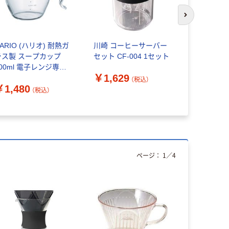
次のスライド
ARIO (ハリオ) 耐熱ガ
川崎 コーヒーサーバー
無印良品 
ラス製 スープカップ
セット CF-004 1セット
る ヤシの
300ml 電子レンジ専用
良品計画
￥1,629
SCS-1-W 1個
（税込）
￥1,480
￥399~
（税込）
ページ：
1
／
4