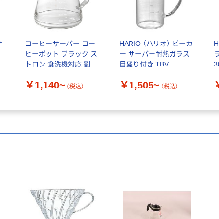
サ
コーヒーサーバー コー
HARIO （ハリオ） ビーカ
H
ヒーポット ブラック ス
ー サーバー耐熱ガラス
トロン 食洗機対応 割れ
目盛り付き TBV
にくい 日本製 曙産業
X
￥1,140~
￥1,505~
（税込）
（税込）