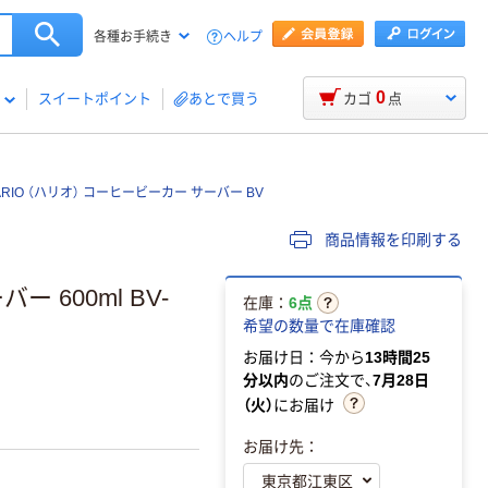
ヘルプ
各種お手続き
0
スイートポイント
あとで買う
カゴ
点
ARIO （ハリオ） コーヒービーカー サーバー BV
商品情報を印刷する
ー 600ml BV-
在庫：
6点
希望の数量で在庫確認
お届け日：今から
13時間25
分以内
のご注文で、
7月28日
（火）
にお届け
お届け先：