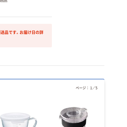
9mm
送品です。お届け日の詳
ページ：
1
／
5