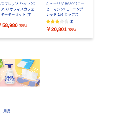
スプレッソ Zenius（ジ
キューリグ BS300（コー
キューリグ 
ニアス）オフィスカフェ
ヒーマシン）モーニング
ヒーマシン
スターターセット (本体
レッド 1台 カップス
ク 1台 カ
＋POD3種×各50杯＋お
(
2
)
￥58,980
￥20,80
試しPOD52杯＋POD＆
（税込）
￥20,801
カップスタンド＋紙コ
（税込）
ップ2種）
ー用品