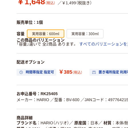
￥1,648
／￥1,499（税抜き）
（税込）
販売単位：1個
実用容量：600ml
実用容量：300ml
容量
この商品のバリエーション
「容量」違いで 全2商品 あります。
すべてのバリエーションを
配送オプション
￥385
時間帯指定 指定可
置き場所指定 利用
（税込）
お申込番号：RK25405
メーカー：HARIO
／型番：BV-600
／JANコード：497764215
商品詳細
ブランド名
HARIO（ハリオ）
／
原産国
日本
／
材質
本体/耐