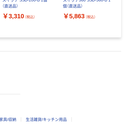
スイッチ SSD-200-B 1個
スイッチ360 SSD-360-B 1
珈
（直送品）
個（直送品）
C
U
￥3,310
￥5,863
（税込）
（税込）
￥
家具/収納
生活雑貨/キッチン用品