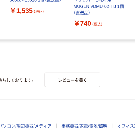
500cc 415010 1個（直送品）
ドリッパー 1~2杯用
MUGEN VDMU-02-TB 1個
￥1,535
（税込）
（直送品）
￥740
（税込）
レビューを書く
待ちしております。
パソコン/周辺機器/メディア
事務機器/家電/電池/照明
オフィス