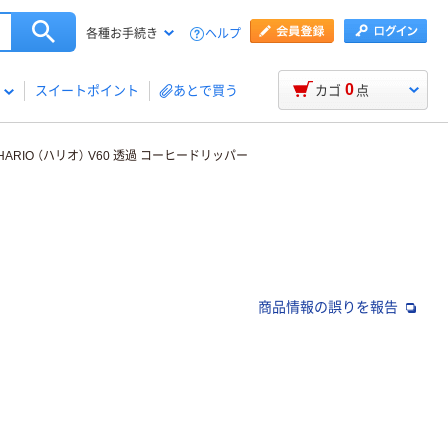
ヘルプ
各種お手続き
0
スイートポイント
あとで買う
カゴ
点
HARIO （ハリオ） V60 透過 コーヒードリッパー
商品情報の誤りを報告