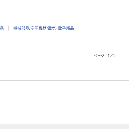
品
機械部品/空圧機器/電気・電子部品
ページ：
1
／
1