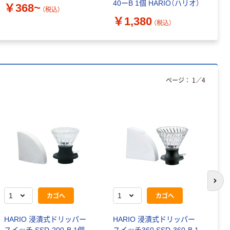
40ーB 1個 HARIO（ハリオ）
￥368~
￥
（税込）
￥1,380
（税込）
ページ：
1
／
4
次の
カゴへ
カゴへ
HARIO 浸漬式ドリッパー
HARIO 浸漬式ドリッパー
キ