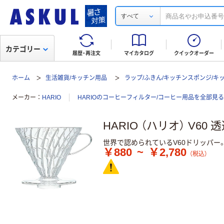
すべて
カテゴリー
履歴・再注文
マイカタログ
クイックオーダー
ホーム
生活雑貨/キッチン用品
ラップ/ふきん/キッチンスポンジ/キ
メーカー
HARIO
HARIOのコーヒーフィルター/コーヒー用品を全部見る
HARIO （ハリオ） V6
世界で認められているV60ドリッパー
￥880
~
￥2,780
（税込）