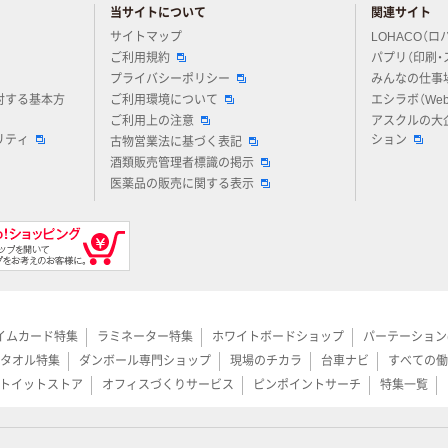
当サイトについて
関連サイト
アスクルについてお気軽にご質問ください
サイトマップ
LOHACO（ロ
ご利用規約
パプリ（印刷・
プライバシーポリシー
みんなの仕事
対する基本方
ご利用環境について
エシラボ（We
ご利用上の注意
アスクルの大
リティ
ション
古物営業法に基づく表記
酒類販売管理者標識の掲示
医薬品の販売に関する表示
イムカード特集
ラミネーター特集
ホワイトボードショップ
パーテーション
タオル特集
ダンボール専門ショップ
現場のチカラ
台車ナビ
すべての働
トイットストア
オフィスづくりサービス
ピンポイントサーチ
特集一覧