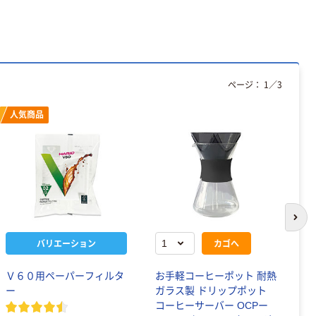
ページ：
1
／
3
人気商品
次の
バリエーション
カゴへ
Ｖ６０用ペーパーフィルタ
お手軽コーヒーポット 耐熱
H
ー
ガラス製 ドリップポット
ー
コーヒーサーバー OCPー