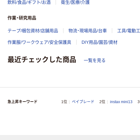
飲料/食品/ギフト/お酒
衛生/医療/介護
作業・研究用品
テープ/梱包資材/店舗用品
物流・現場用品/台車
工具/電動
作業服/ワークウェア/安全保護具
DIY用品/園芸/資材
最近チェックした商品
一覧を見る
急上昇キーワード
1位
ベイブレード
2位
instax mini13