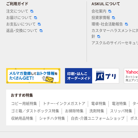
ご利用ガイド
ASKUL について
注文について
会社案内
お届けについて
投資家情報
お支払いについて
環境・社会活動報告
返品・交換について
カスタマーハラスメントに
針
アスクルのサイバーセキュ
おすすめ特集
コピー用紙特集
トナー・インクメガストア
電卓特集
電池特集
タ
ゴミ箱／ダストボックス特集
お掃除特集
洗剤特集
スリッパ特集
収納用品特集
シャチハタ特集
白衣・介護ユニフォームショップ
ポス