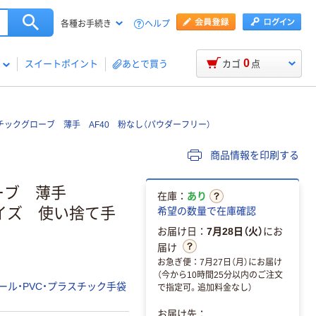
ヘルプ
各種お手続き
0
スイートポイント
あとで買う
カゴ
点
ックグローブ 薄手 AF40 粉なし（パウダーフリー）
商品情報を印刷する
ローブ 薄手
在庫：
あり
サイズ 使い捨て手
希望の数量で在庫確認
お届け日：
7月28日（火）
にお
届け
お急ぎ便：7月27日（月）にお届け
（今から10時間25分以内のご注文
ール・PVC・プラスチック手袋
で指定可。追加料金なし）
お届け先：