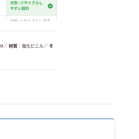
分別・リサイクルし
やすい設計
分別・リサイクルしやす
い設計
温室効果ガスなどの削減
M
／
材質
塩化ビニル
／
そ
詳細「
アスクル商品環境スコ