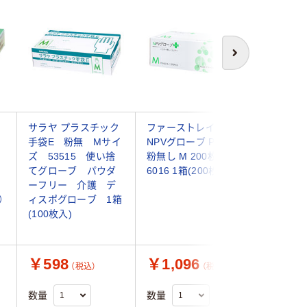
次へ
サラヤ プラスチック
ファーストレイト
ファース
手袋E 粉無 Mサイ
NPVグローブ PLUS
イブリッ
ズ 53515 使い捨
粉無し M 200枚 FR-
ーブHP 
てグローブ パウダ
6016 1箱(200枚入)
枚 FR-67
ーフリー 介護 デ
枚入)
）
ィスポグローブ 1箱
(100枚入)
￥598
￥1,096
￥509
（税込）
（税込）
数量
数量
数量