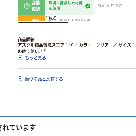
容器
環境に配慮した材料
省資源・無包装
を使用
包装
詳しく見る
商品
環境に配慮した材料を使
省資源・省エネ・節水
本体
用
独自の回収スキームがあ
アスクルで資源循環し
商品詳細
仕組
る
ている
アスクル商品環境スコア
40
／
カラー
クリアー
／
サイズ
の他
使いきり
この商品の環境配慮ポイントです。詳しくはページ下部の商品
もっと見る
ア詳細／加点項目
」で確認できます。
類似商品と比較する
されています