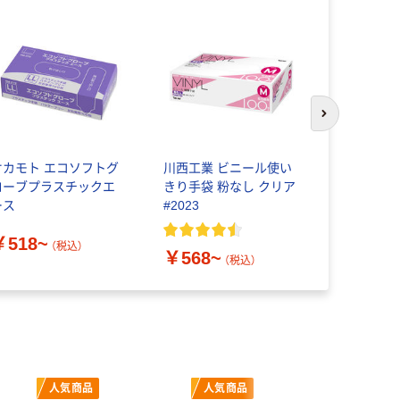
期間限定価
次のスライド
オカモト エコソフトグ
川西工業 ビニール使い
ファースト
ローブプラスチックエ
きり手袋 粉なし クリア
ラスチッ
ース
#2023
FOUR
￥518~
￥298~
（税込）
￥568~
（税込）
人気商品
人気商品