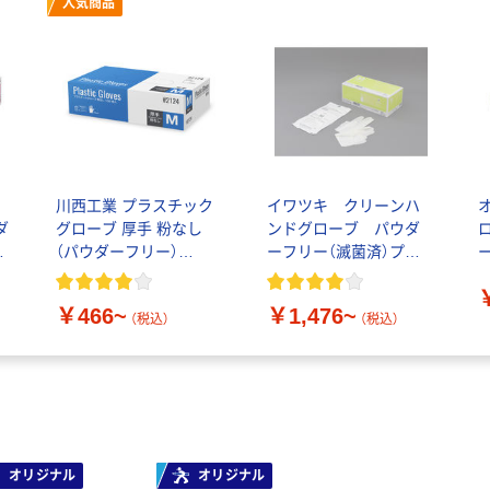
人気商品
い
川西工業 プラスチック
イワツキ クリーンハ
ダ
グローブ 厚手 粉なし
ンドグローブ パウダ
箱
（パウダーフリー）
ーフリー（滅菌済）プラ
#2124 1箱（100枚入）
スチック 1箱（20双入）
（使い捨てグローブ）
￥466~
￥1,476~
（税込）
（税込）
オリジナル
オリジナル