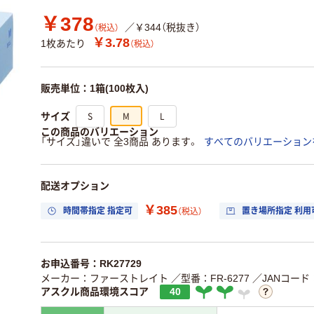
￥378
／￥344（税抜き）
（税込）
￥3.78
1枚あたり
（税込）
販売単位：1箱(100枚入)
S
M
L
サイズ
この商品のバリエーション
「サイズ」違いで 全3商品 あります。
すべてのバリエーション
配送オプション
￥385
時間帯指定 指定可
置き場所指定 利用
（税込）
お申込番号：RK27729
メーカー：ファーストレイト
／型番：FR-6277
／JANコード：4
アスクル商品環境スコア
40