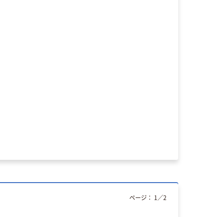
ページ：
1
／
2