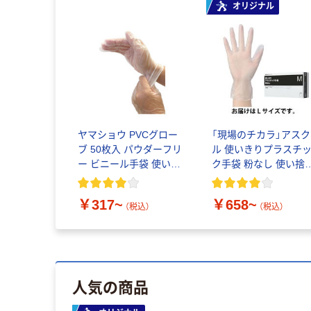
オリジナル
ヤマショウ PVCグロー
「現場のチカラ」アスク
ブ 50枚入 パウダーフリ
ル 使いきりプラスチ
ー ビニール手袋 使い切
ク手袋 粉なし 使い捨
り YGL-003
手袋
￥317~
￥658~
（税込）
（税込）
人気の商品