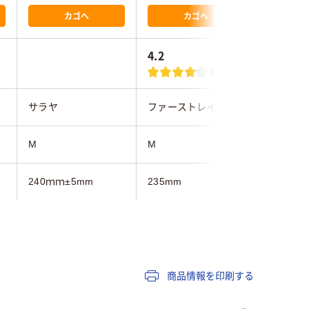
カゴへ
カゴへ
4.2
1.0
(8)
サラヤ
ファーストレイト
ファース
M
M
M
240ｍｍ±5mm
235mm
235ｍｍ
25
20
商品情報を印刷する