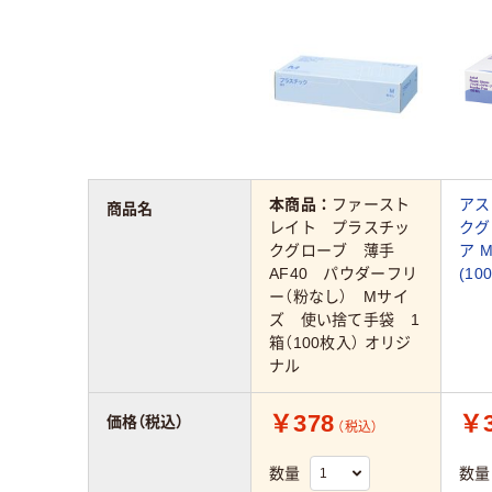
本商品：
ファースト
アス
商品名
レイト プラスチッ
クグ
クグローブ 薄手
ア M
AF40 パウダーフリ
(1
ー（粉なし） Mサイ
ズ 使い捨て手袋 1
箱（100枚入） オリジ
ナル
￥378
￥3
価格（税込）
（税込）
数量
数量