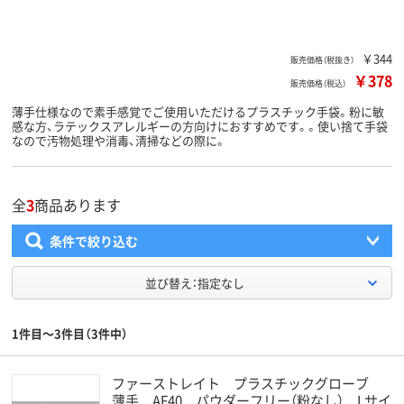
￥344
販売価格（税抜き）
￥378
販売価格（税込）
薄手仕様なので素手感覚でご使用いただけるプラスチック手袋。粉に敏
感な方、ラテックスアレルギーの方向けにおすすめです。。使い捨て手袋
なので汚物処理や消毒、清掃などの際に。
全
3
商品あります
条件で絞り込む
並び替え：指定なし
1件目～3件目（3件中）
ファーストレイト プラスチックグローブ
薄手 AF40 パウダーフリー（粉なし） Lサイ