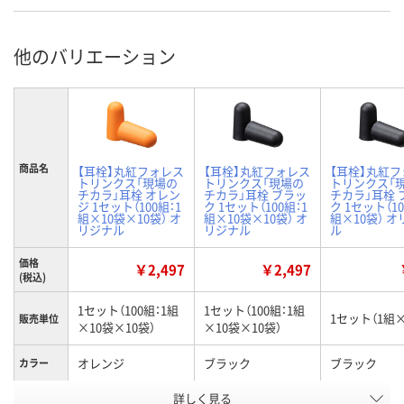
他のバリエーション
商品名
【耳栓】丸紅フォレス
【耳栓】丸紅フォレス
【耳栓】丸紅
トリンクス「現場の
トリンクス「現場の
トリンクス「
チカラ」耳栓 オレン
チカラ」耳栓 ブラッ
チカラ」耳栓 
ジ 1セット（100組：1
ク 1セット（100組：1
ク 1セット（10
組×10袋×10袋） オ
組×10袋×10袋） オ
組×10袋） 
リジナル
リジナル
ル
価格
￥2,497
￥2,497
(税込)
1セット（100組：1組
1セット（100組：1組
1セット（1組×
販売単位
×10袋×10袋）
×10袋×10袋）
オレンジ
ブラック
ブラック
カラー
お申込番
詳しく見る
RK34752
RK34751
RK34749