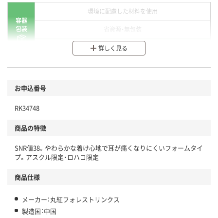
環境に配慮した材料を使用
容器
包装
省資源・無包装
分別・リサイクルしやすい設計
詳しく見る
環境に配慮した材料を使用
商品
お申込番号
本体
省資源・省エネ・節水
RK34748
分別・リサイクルしやすい設計
商品の特徴
独自の回収スキームがある
SNR値38。やわらかな着け心地で耳が痛くなりにくいフォームタイ
仕組
アスクルで資源循環している
プ。アスクル限定・ロハコ限定
温室効果ガスなどの削減
商品仕様
この商品の環境配慮ポイントです。下記商品詳細「
メーカー：丸紅フォレストリンクス
アスクル商品環境スコア詳細／加点項目
」で確認できます。
製造国：中国