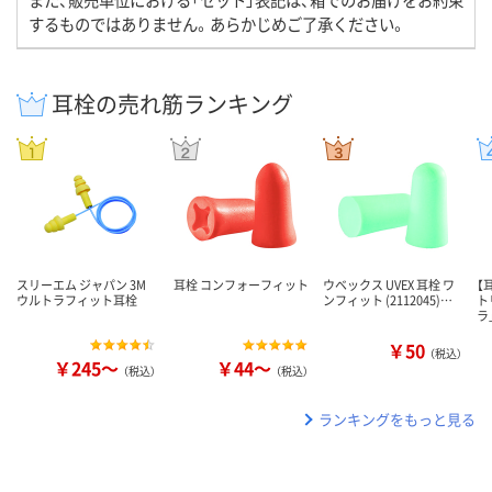
するものではありません。あらかじめご了承ください。
耳栓の売れ筋ランキング
スリーエム ジャパン 3M
耳栓 コンフォーフィット
ウベックス UVEX 耳栓 ワ
【
ウルトラフィット耳栓
ンフィット (2112045)…
ト
ラ
￥50
（税込）
￥245～
￥44～
（税込）
（税込）
ランキングをもっと見る