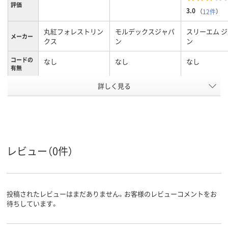
評価
3.0
（
12件
）
丸紅フォレストリン
モルデックスジャパ
スリーエム 
メーカー
クス
ン
ン
コードの
なし
なし
なし
有無
詳しく見る
ポリウレタン
ポリウレタン
タン、ポリウ
材質
ウレタン
アスクル
商品環境
25
スコア
レビュー（0件）
投稿されたレビューはまだありません。お客様のレビューコメントをお
待ちしています。