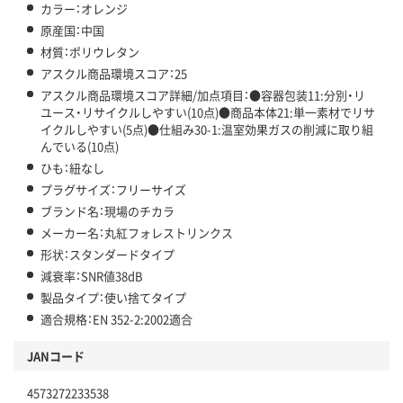
カラー：オレンジ
原産国：中国
材質：ポリウレタン
アスクル商品環境スコア：25
アスクル商品環境スコア詳細/加点項目：●容器包装11:分別・リ
ユース・リサイクルしやすい(10点)●商品本体21:単一素材でリサ
イクルしやすい(5点)●仕組み30-1:温室効果ガスの削減に取り組
んでいる(10点)
ひも：紐なし
プラグサイズ：フリーサイズ
ブランド名：現場のチカラ
メーカー名：丸紅フォレストリンクス
形状：スタンダードタイプ
減衰率：SNR値38dB
製品タイプ：使い捨てタイプ
適合規格：EN 352-2:2002適合
JANコード
4573272233538