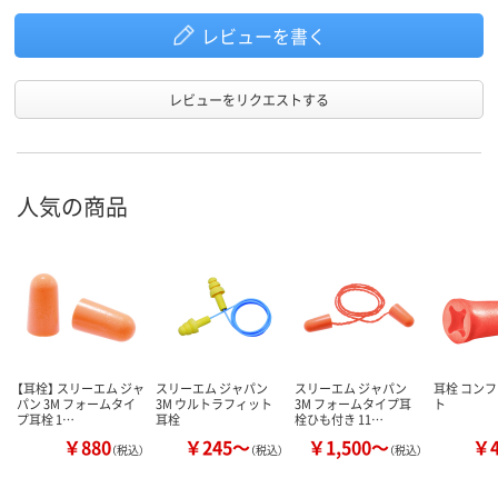
レビューを書く
レビューをリクエストする
人気の商品
【耳栓】 スリーエム ジャ
スリーエム ジャパン
スリーエム ジャパン
耳栓 コン
パン 3M フォームタイ
3M ウルトラフィット
3M フォームタイプ耳
ト
プ耳栓 1…
耳栓
栓ひも付き 11…
￥880
￥245～
￥1,500～
￥
（税込）
（税込）
（税込）