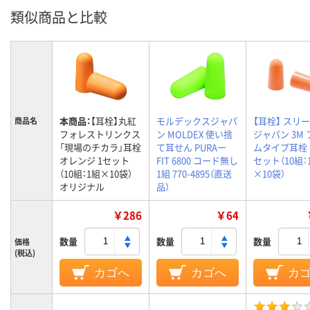
類似商品と比較
本商品：
【耳栓】丸紅
モルデックスジャパ
【耳栓】 スリ
商品名
フォレストリンクス
ン MOLDEX 使い捨
ジャパン 3M
「現場のチカラ」耳栓
て耳せん PURAー
ムタイプ耳栓 1
オレンジ 1セット
FIT 6800 コード無し
セット（10組：
（10組：1組×10袋）
1組 770-4895（直送
×10袋）
オリジナル
品）
￥286
￥64
数量
数量
数量
価格
(税込)
カゴへ
カゴへ
カ