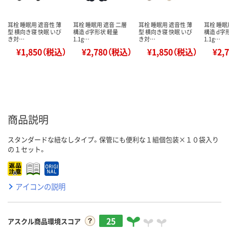
耳栓 睡眠用 遮音性 薄
耳栓 睡眠用 遮音 二層
耳栓 睡眠用 遮音性 薄
耳栓 睡眠
型 横向き寝 快眠 いび
構造 d字形状 軽量
型 横向き寝 快眠 いび
構造 d字
き対…
1.1g…
き対…
1.1g…
¥1,850（税込）
¥2,780（税込）
¥1,850（税込）
¥2,
商品説明
スタンダードな紐なしタイプ。保管にも便利な１組個包装×１０袋入り
の１セット。
アイコンの説明
25
アスクル商品環境スコア