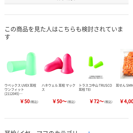
号
あり
あり
あり
在庫
8月10日（月）
8月11日（火）
8月11日（火）
お届け日
この商品を見た人はこちらも検討されていま
す
数量
数量
数量
カゴへ
カゴへ
カ
ウベックス UVEX 耳栓
ハネウェル 耳栓 マック
トラスコ中山 TRUSCO
耳せん SM
ワンフィット
ス
耳栓 TEI
(2112045)…
￥50
￥50～
￥72～
￥4,0
（税込）
（税込）
（税込）