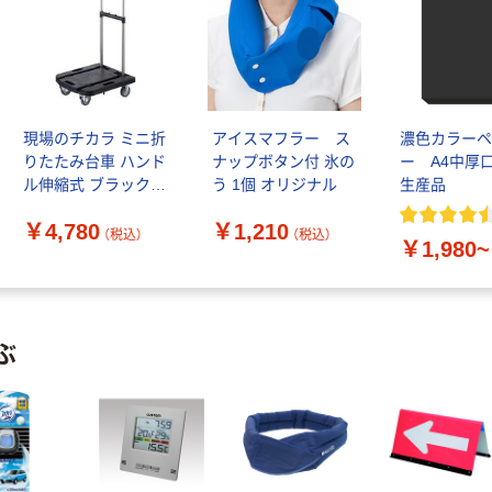
現場のチカラ ミニ折
アイスマフラー ス
濃色カラー
りたたみ台車 ハンド
ナップボタン付 氷の
ー A4中厚
ル伸縮式 ブラック
う 1個 オリジナル
生産品
耐荷重100kg オリジ
￥4,780
￥1,210
ナル
（税込）
（税込）
￥1,980~
ぶ