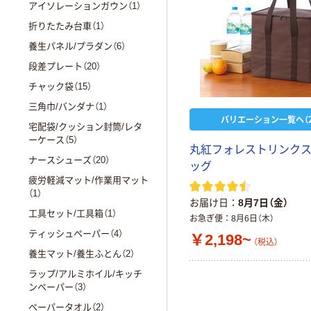
アイソレーションガウン（1）
折りたたみ台車（1）
養生パネル/プラダン（6）
段差プレート（20）
チャック袋（15）
三角巾/バンダナ（1）
バリエーション一覧へ（2
宅配袋/クッション封筒/レタ
ーケース（5）
丸紅フォレストリンクス
ナースシューズ（20）
ッグ
疲労軽減マット/作業用マット
（1）
お届け日
8月7日（金）
工具セット/工具箱（1）
お急ぎ便
8月6日（木）
ティッシュペーパー（4）
￥2,198~
（税込）
養生マット/養生ふとん（2）
ラップ/アルミホイル/キッチ
ンペーパー（3）
ペーパータオル（2）