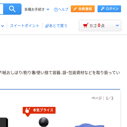
ヘルプ
各種お手続き
0
スイートポイント
あとで買う
カゴ
点
/紙おしぼり/割り箸/使い捨て容器、袋・包装資材などを取り扱ってい
ページ：
1
／
2
本気プライス