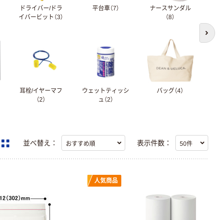
ドライバー/ドラ
平台車（7）
ナースサンダル
作
イバービット（3）
（8）
次の
ー
耳栓/イヤーマフ
ウェットティッシ
バッグ（4）
（2）
ュ（2）
並べ替え：
表示件数：
人気商品