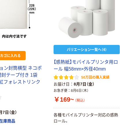
バリエーション一覧へ（4）
カゴに入れる
【感熱紙】モバイルプリンタ用ロ
ョン封筒横型 ネコポ
ール 幅58mm×外径40mm
開封テープ付き 1袋
50万回の購入実績
 丸紅フォレストリンク
お届け日
8月7日（金）
お急ぎ便
8月6日（木）
￥169~
（税込）
月7日（金）
各種モバイルプリンター対応の感熱
在庫商品
ロール。