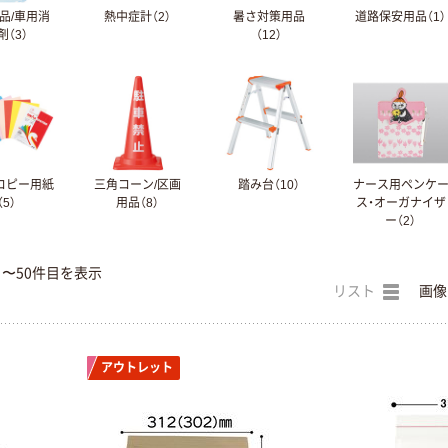
品/車用消
熱中症計（2）
暑さ対策用品
道路保安用品（1）
剤（3）
（12）
コピー用紙
三角コーン/区画
踏み台（10）
ナース用ペンケ
（5）
用品（8）
ス・オーガナイザ
ー（2）
目〜50件目を表示
リスト
画像
アウトレット