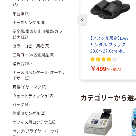
（3）
平台車（7）
ナースサンダル（8）
前のスライドへ
安全帯/墜落制止用器具/カラ
ビナ（12）
【アスクル限定】EVA
サンダル ブラック
カラーコピー用紙（5）
23.0～27.0cm 水が
三角コーン/区画用品（8）
溜まりにくい
踏み台（10）
￥499~
（税込）
ナース用ペンケース・オーガナ
イザー（2）
耳栓/イヤーマフ（2）
カテゴリーから選
ウェットティッシュ（2）
バッグ（4）
作業用サンダル（2）
オフィス用コンテナ（16）
ペンチ/プライヤー/ニッパー