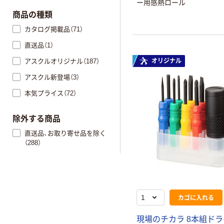
ー用感熱ロール
商品の種類
カタログ掲載品（71）
直送品（1）
アスクルオリジナル（187）
オリジナル
アスクル新登場（3）
本気プライス（72）
除外する商品
直送品、お取り寄せ品を除く
（288）
カゴに入れる
現場のチカラ 8本組ド