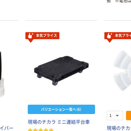
拠 ※電池は
本気プライス
本気プラ
バリエーション一覧へ（6）
現場のチカラ ミニ連結平台車
ライバー
現場のチカ