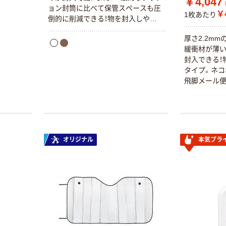
￥4,047
ョン封筒に比べて保管スペースも圧
￥4
1枚あたり
倒的に削減できる！物を封入しやす
い横型タイプ。【用途】CD・DVD・本な
厚さ2.2m
どの発送に最適です。【材質】封筒表
緩衝材が薄い
面：晒クラフト80ｇ/m2、内側クッシ
封入できる！
ョン：ポリエチレン【開封テープ有
タイプ。ネコ
無】あり【封かんシール有無】あり
飛脚メール便
オリジナル
本気プラ