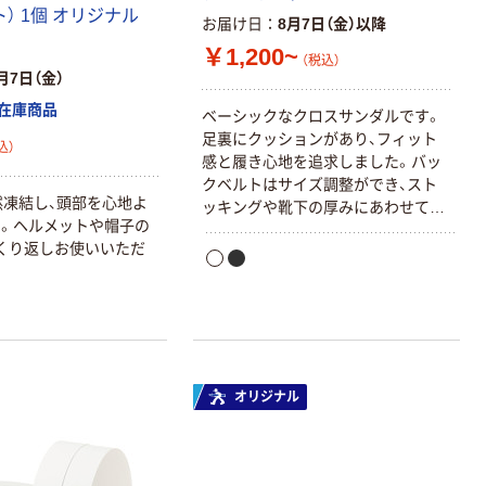
ト） 1個 オリジナル
お届け日
8月7日（金）以降
￥1,200~
（税込）
月7日（金）
在庫商品
ベーシックなクロスサンダルです。
足裏にクッションがあり、フィット
込）
感と履き心地を追求しました。バッ
クベルトはサイズ調整ができ、スト
然凍結し、頭部を心地よ
ッキングや靴下の厚みにあわせて足
。ヘルメットや帽子の
をしっかり固定。ベルト裏部分は、ス
くり返しお使いいただ
トレッチゴム入りで足入れがスムー
ズです。
オリジナル