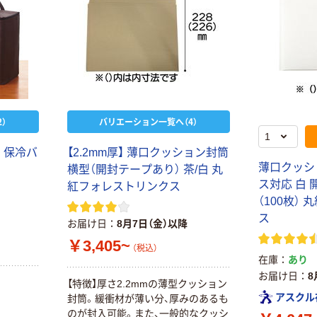
）
バリエーション一覧へ（4）
 保冷バ
【2.2mm厚】 薄口クッション封筒
薄口クッシ
横型（開封テープあり） 茶/白 丸
ス対応 白 
紅フォレストリンクス
（100枚）
ス
お届け日
8月7日（金）以降
￥3,405~
（税込）
在庫
あり
お届け日
8
【特徴】厚さ2.2mmの薄型クッション
アスクル
封筒。緩衝材が薄い分、厚みのあるも
のが封入可能。また、一般的なクッシ