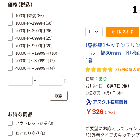
価格（税込）
1000円未満（86）
1000円～1999円（68）
2000円～3999円（66）
カゴに入れる
4000円～6999円（25）
【感熱紙】キッチンプリ
7000円～9999円（20）
ール 幅80ｍｍ 印
10000円～19999円（18）
1巻
20000円～39999円（2）
40000円～59999円（4）
8万回の購入
在庫
あり
〜
円
お届け日
8月7日（金）
お急ぎ便
8月6日（木）
検索
アスクル在庫商品
￥326
（税込）
お得な商品
アウトレット商品（3）
ご要望にお応えしてライン
わけあり商品（1）
加！外巻タイプのキッチン