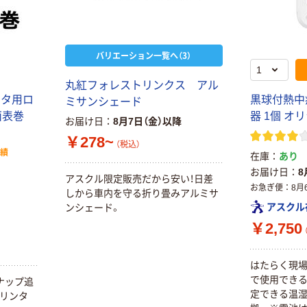
バリエーション一覧へ（3）
丸紅フォレストリンクス アル
ンタ用ロ
黒球付熱中
ミサンシェード
地面表巻
器 1個 オ
お届け日
8月7日（金）以降
￥278~
（税込）
実績
在庫
あり
お届け日
8
アスクル限定販売だから安い！日差
お急ぎ便
8月
しから車内を守る折り畳みアルミサ
アスクル
ンシェード。
￥2,750
はたらく現場
で使用できる
ナップ追
定できる温湿度
プリンタ