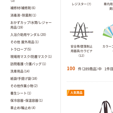
（3）
レジスター（7）
車内用
補修材/補修剤（6）
臭
消毒液・除菌剤（1）
おかずカップ/水筒/レジャー
用品（19）
入浴介助用サンダル（20）
その他 屋外用品（1）
安全帯/墜落制止
カラー
トラロープ（5）
用器具/カラビナ
（12）
現場用マスク/防塵マスク（1）
訪問看護・介護バッグ（1）
100
件（289商品）中
1件
洗車用品（14）
紙袋/手提げ袋（18）
その他作業小物（2）
人気商品
養生シート（1）
保冷容器・保温容器（1）
車止め/輪止め（4）