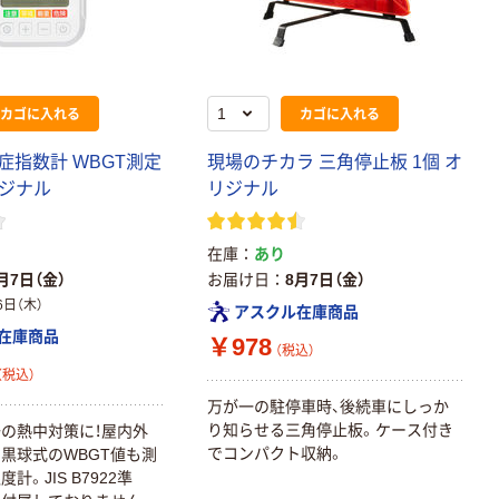
カゴに入れる
カゴに入れる
症指数計 WBGT測定
現場のチカラ 三角停止板 1個 オ
リジナル
リジナル
在庫
あり
月7日（金）
お届け日
8月7日（金）
6日（木）
アスクル在庫商品
在庫商品
￥978
（税込）
（税込）
万が一の駐停車時、後続車にしっか
り知らせる三角停止板。ケース付き
の熱中対策に！屋内外
でコンパクト収納。
黒球式のWBGT値も測
計。JIS B7922準