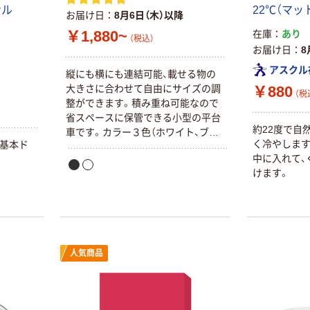
ナル
22℃（マッ
お届け日
8月6日（木）以降
￥1,880~
在庫
あり
（税込）
お届け日
8
アスクル
縦にも横にも連結可能、載せる物の
大きさに合わせて自由にサイズの調
￥880
（税
整ができます。積み重ね可能なので
省スペースに保管できる小型の平台
約22度で自
車です。カラー３色（ホワイト、ブラ
く冷やします
い基本ド
ック、カーキ）、キャスター２種類（エ
中に入れて、
ラストマー、ナイロン）からお好みの
けます。
商品をお選び頂けます。
人気商品