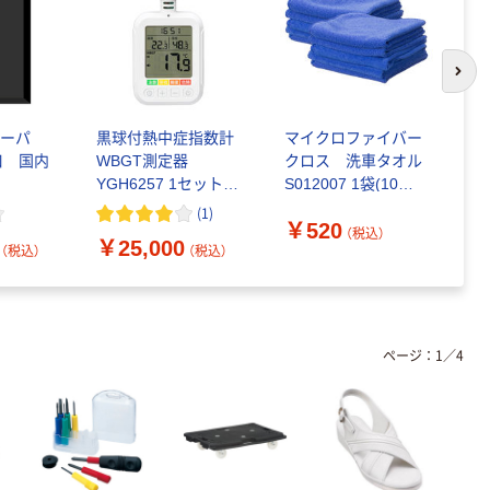
次の
ペーパ
黒球付熱中症指数計
マイクロファイバー
ゴ
口 国内
WBGT測定器
クロス 洗車タオル
現
YGH6257 1セット(1
S012007 1袋(10枚
ナ
台×10) オリジナル
入)
(
1
)
￥520
（税込）
￥25,000
￥
（税込）
（税込）
ページ：
1
／
4