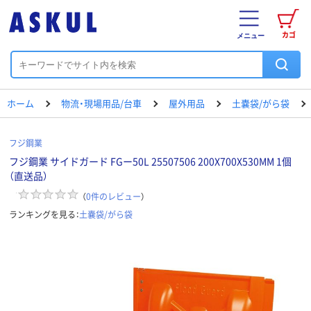
カゴ
メニュー
ホーム
物流・現場用品/台車
屋外用品
土嚢袋/がら袋
フジ鋼業
フジ鋼業 サイドガード FGー50L 25507506 200X700X530MM 1個
（直送品）
（
0
件のレビュー
）
ランキングを見る：
土嚢袋/がら袋