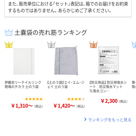
また、販売単位における「セット」表記は、箱でのお届けをお約束
するものではありません。あらかじめご了承ください。
土嚢袋の売れ筋ランキング
伊藤忠リーテイルリンク
【土のう袋】エイ・エム・ジ
【防災用品】 防災用吸水シ
第
現場のチカラ 土のう袋
ェイ 土のう袋
ート 防災吸水マット
吸
7L吸水コン…
￥2,300
（税込）
￥1,310～
￥1,420～
（税込）
（税込）
ランキングをもっと見る