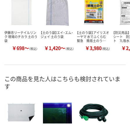
伊藤忠リーテイルリン
【土のう袋】エイ・エム・
【土のう袋】アイリスオ
【防災用品】
ク 現場のチカラ 土のう
ジェイ 土のう袋
ーヤマ 水でふくらむ
シート 防
袋
緊急 簡易土のう…
ト 7L吸
￥698～
￥1,420～
￥3,980
￥2,
（税込）
（税込）
（税込）
この商品を見た人はこちらも検討されていま
す