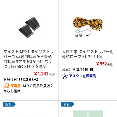
マイスト MYST タイヤストッ
大自工業 タイヤストッパー用
パーゴム(軽自動車から普通
連結ロープ FT-21-1 1個
自動車まで対応) 5114 1パッ
￥952
（税込）
ク(2個) 563-8115（直送品）
お届け日：
8月9日（日）
￥1,241
（税込）
アスクル在庫商品
お届け日：
8月12日（水）
直送品
ＭＲＯ商品取扱店２
からお届け
新着
新着