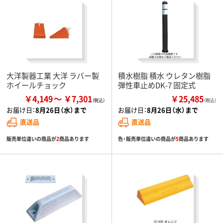
大洋製器工業 大洋 ラバー製
積水樹脂 積水 ウレタン樹脂
ホイールチョック
弾性車止めDK-7 固定式
￥4,149
￥7,301
￥25,485
（税込）
お届け日：
8月26日（水）まで
お届け日：
8月26日（水）まで
直送品
直送品
販売単位違いの商品が
2
商品あります
色・販売単位違いの商品が
5
商品あります