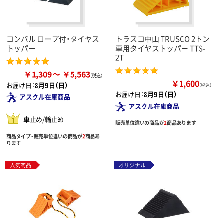
コンパル ロープ付・タイヤス
トラスコ中山 TRUSCO 2トン
トッパー
車用タイヤストッパー TTS-
2T
￥1,309
￥5,563
￥1,600
お届け日：
8月9日（日）
（税込）
お届け日：
8月9日（日）
アスクル在庫商品
アスクル在庫商品
車止め/輪止め
販売単位違いの商品が
2
商品あります
商品タイプ・販売単位違いの商品が
2
商品あ
ります
人気商品
オリジナル