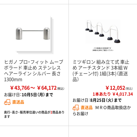
ヒガノ プロ・フィット ムーブ
ミツギロン 組み立て式 車止
ボラード 車止め ステンレス
め アーチスタンド 3本組 W
ヘアーライン シルバー 長さ
(チェーン付) 1組(3本)（直送
1300mm
品）
￥43,766
￥64,172
￥12,052
（税込）
1本あたり ￥4,017.34
お届け日：
10月5日（月）まで
お届け日：
8月25日（火）まで
直送品
直送品
ＭＲＯ商品取扱店か
奥行・高さ・販売単位違いの商品が
2
商品あり
らお届け
ます