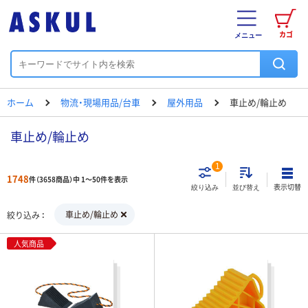
カゴ
メニュー
ホーム
物流・現場用品/台車
屋外用品
車止め/輪止め
車止め/輪止め
1
1748
件（3658商品）中 1～50件を表示
表示切替
絞り込み
並び替え
車止め/輪止め
絞り込み
人気商品