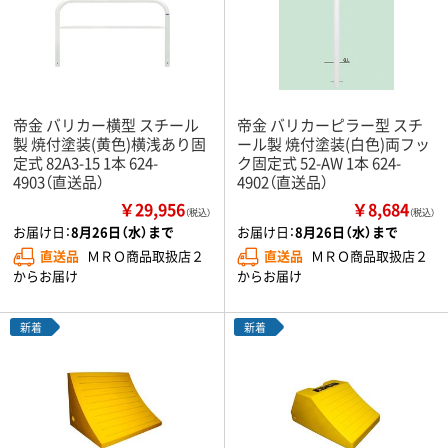
帝金 バリカー横型 スチール
帝金 バリカーピラー型 スチ
製 焼付塗装(黄色)横浅あり固
ール製 焼付塗装(白色)両フッ
定式 82A3-15 1本 624-
ク固定式 52-AW 1本 624-
4903（直送品）
4902（直送品）
￥29,956
￥8,684
（税込）
（税込）
お届け日：
8月26日（水）まで
お届け日：
8月26日（水）まで
直送品
ＭＲＯ商品取扱店２
直送品
ＭＲＯ商品取扱店２
からお届け
からお届け
新着
新着