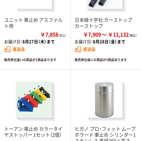
ユニット 車止め アスファル
日本緑十字社 カーストップ
ト用
カーストップ
￥7,858
￥7,909
￥11,132
（税込）
お届け日：
8月27日（木）まで
お届け日：
8月28日（金）まで
直送品
直送品
販売単位違いの商品が
2
商品あります
販売単位違いの商品が
3
商品あります
トーアン 車止め カラータイ
ヒガノ プロ・フィット ムーブ
ヤストッパー 1セット（2個）
ボラード 車止め シリンダー1
ステンレス 直径350×高さ