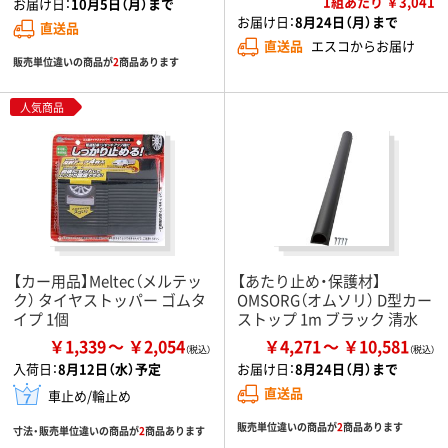
1組あたり ￥3,041
お届け日：
10月5日（月）まで
お届け日：
8月24日（月）まで
直送品
直送品
エスコからお届け
販売単位違いの商品が
2
商品あります
人気商品
【カー用品】Meltec（メルテッ
【あたり止め・保護材】
ク） タイヤストッパー ゴムタ
OMSORG（オムソリ） D型カー
イプ 1個
ストップ 1m ブラック 清水
￥1,339
￥2,054
￥4,271
￥10,581
入荷日：
8月12日（水）予定
お届け日：
8月24日（月）まで
直送品
車止め/輪止め
販売単位違いの商品が
2
商品あります
寸法・販売単位違いの商品が
2
商品あります