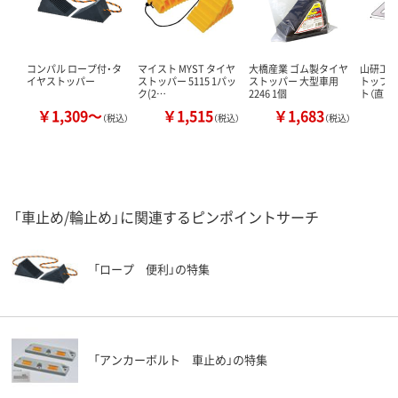
コンパル ロープ付・タ
マイスト MYST タイヤ
大橋産業 ゴム製タイヤ
山研工業
イヤストッパー
ストッパー 5115 1パッ
ストッパー 大型車用
トップ 29
ク(2…
2246 1個
ト（直…
￥1,309～
￥1,515
￥1,683
￥
（税込）
（税込）
（税込）
「車止め/輪止め」に関連するピンポイントサーチ
「ロープ 便利」の特集
「アンカーボルト 車止め」の特集