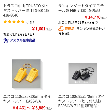
トラスコ中山 TRUSCO タイ
サンキン ゲートタイプ スチ
ヤストッパー 黒 TTS-BK 1個
ール製 F6B-7 1本（直送品）
438-8046
￥14,770
（税込）
（
）
1件
お届け日：
8月27日（木）まで
￥1,601
直送品
サンキン株式会社か
（税込）
らお届け
お届け日：
8月9日（日）
アスクル在庫商品
エスコ 110x235x125mm タイ
エスコ 100x 95x170mm タイ
ヤストッパー EA984VA
ヤストッパー(ヒモ付/1組)
EA984VA-71 1組（直送品）
￥4,461
￥5,889