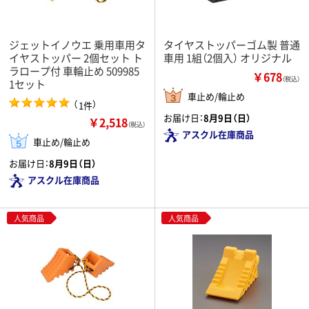
ジェットイノウエ 乗用車用タ
タイヤストッパーゴム製 普通
イヤストッパー 2個セット ト
車用 1組（2個入） オリジナル
ラロープ付 車輪止め 509985
￥678
（税込）
1セット
車止め/輪止め
（
）
1件
お届け日：
8月9日（日）
￥2,518
（税込）
アスクル在庫商品
車止め/輪止め
お届け日：
8月9日（日）
アスクル在庫商品
人気商品
人気商品