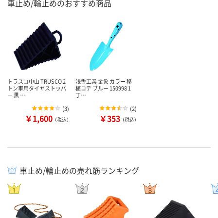
車止め/輪止めのおすすめ商品
トラスコ中山 TRUSCO 2
浅香工業 金象 カラー 移
トン車用タイヤストッパ
植コテ ブルー 150998 1
ー 黒 …
丁…
(
3
)
(
2
)
￥1,600
￥353
（税込）
（税込）
車止め/輪止めの売れ筋ランキング