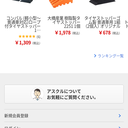
コンパル (軽小型～
大橋産業 樹脂製タ
タイヤストッパーゴ
普通車対応)ロープ
イヤストッパー
ム製 普通車用 1組
付タイヤストッパー
2251 1個
（2個入） オリジナル
1…
￥1,978
￥678
（税込）
（税込）
(
6
)
￥1,309
（税込）
ランキング一覧
アスクルについて
お気軽にご質問ください。
新規会員登録