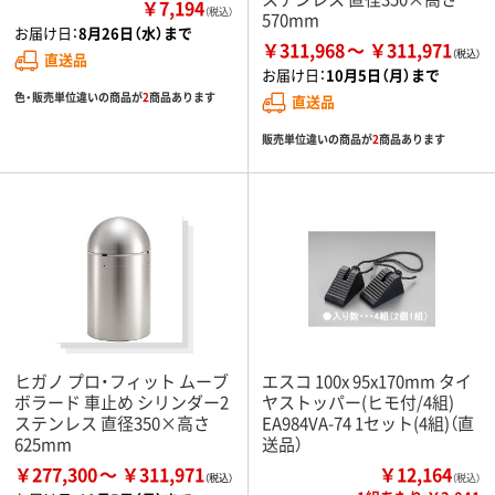
￥7,194
（税込）
570mm
お届け日：
8月26日（水）まで
￥311,968
￥311,971
直送品
お届け日：
10月5日（月）まで
色・販売単位違いの商品が
2
商品あります
直送品
販売単位違いの商品が
2
商品あります
ヒガノ プロ・フィット ムーブ
エスコ 100x 95x170mm タイ
ボラード 車止め シリンダー2
ヤストッパー(ヒモ付/4組)
ステンレス 直径350×高さ
EA984VA-74 1セット(4組)（直
625mm
送品）
￥277,300
￥311,971
￥12,164
（税込）