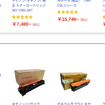
キヤノン（キャノン） 純
沖データ（純正） TNR-
リ
正 トナーカートリッジ
C3Lシリーズ
067 CRG-067
￥15,746~
（税込）
￥7,480~
（税込）
キヤノン（リサイク
ゼネラルサプライ キヤ