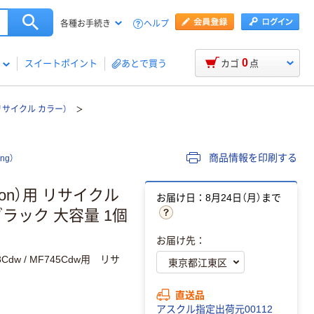
ヘルプ
各種お手続き
0
スイートポイント
あとで買う
カゴ
点
リサイクル カラー）
商品情報を印刷する
ng）
on）用 リサイクル
お届け日：8月24日（月）まで
ラック 大容量 1個
お届け先：
F743Cdw / MF745Cdw用 リサ
直送品
アスクル指定出荷元00112