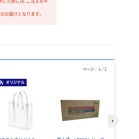
明した際には、ご注文をキ
第のお届けとなります。
ページ：
1
／
2
オリジナル
次のスライド