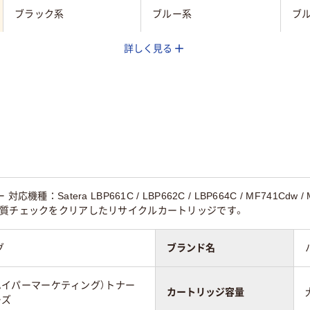
ブラック系
ブルー系
ブ
詳しく見る
キヤノン
キヤノン
キ
機種：Satera LBP661C / LBP662C / LBP664C / MF741Cd
品質チェックをクリアしたリサイクルカートリッジです。
グ
ブランド名
 (ハイパーマーケティング）トナー
カートリッジ容量
ーズ