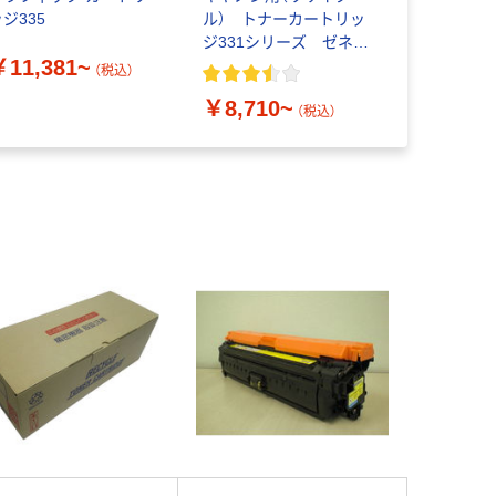
ジ335
ル） トナーカートリッ
グ キヤノン（
ジ331シリーズ ゼネラ
リサイクル
￥11,381~
ル
トリッジ 
（税込）
￥9,980
リッジ069
￥8,710~
（税込）