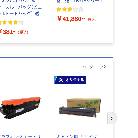
アスクルオリジナル
富士通 LB318シリーズ
ハイパーマ
シースルーバッグ（ビニ
グ キヤノン（
ールトートバッグ）(透明
リサイクル
￥41,880~
バッグ）
トリッジ 0
（税込）
￥12,25
￥381~
（税込）
ページ：
1
／
2
オリジナル
次のスライド
グラフィック カートリ
キヤノン用（リサイク
ハイパーマ