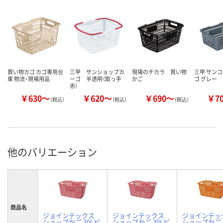
買い物カゴ カゴ専用台
三甲 サンショップカ
現場のチカラ 買い物
三甲 サンコ
車 物流・現場用品
ーゴ 半透明（取っ手
かご
ゴ グレー
赤）
￥630～
￥620～
￥690～
￥7
（税込）
（税込）
（税込）
他のバリエーション
商品名
ジョインテックス
ジョインテックス
ジョインテッ
ショップかご 30Lピ
ショップかご 30Lピ
ショップかご 