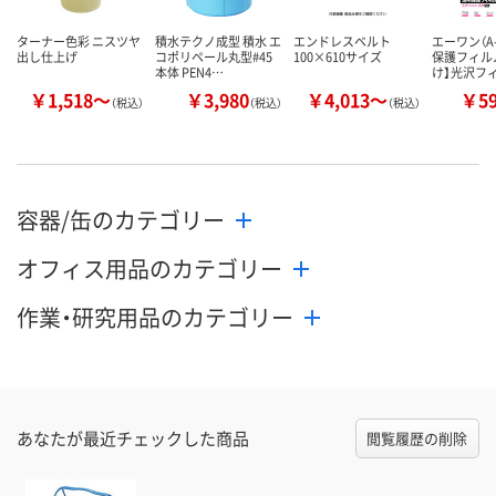
ターナー色彩 ニスツヤ
積水テクノ成型 積水 エ
エンドレスベルト
エーワン（A-
出し仕上げ
コポリペール丸型#45
100×610サイズ
保護フィル
本体 PEN4…
け】光沢フ
￥1,518～
￥3,980
￥4,013～
￥5
（税込）
（税込）
（税込）
容器/缶のカテゴリー
オフィス用品のカテゴリー
作業・研究用品のカテゴリー
あなたが最近チェックした商品
閲覧履歴の削除