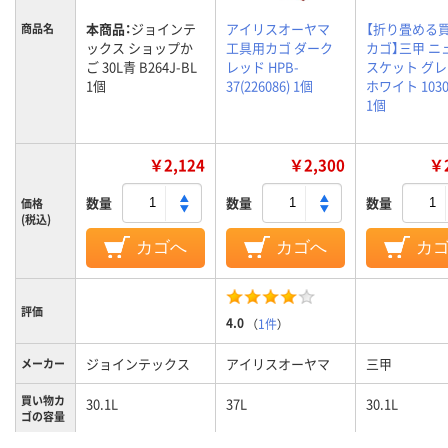
本商品：
ジョインテ
アイリスオーヤマ
【折り畳める
商品名
ックス ショップか
工具用カゴ ダーク
カゴ】三甲 ニ
ご 30L青 B264J-BL
レッド HPB-
スケット グ
1個
37(226086) 1個
ホワイト 1030
1個
￥2,124
￥2,300
￥2
数量
数量
数量
価格
(税込)
カゴへ
カゴへ
カ
評価
4.0
（
1件
）
ジョインテックス
アイリスオーヤマ
三甲
メーカー
買い物カ
30.1L
37L
30.1L
ゴの容量