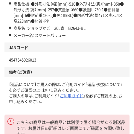
商品仕様：●外形寸法（幅）[mm]：510●外形寸法（奥）[mm]：358●
外形寸法（高）[mm]：252●質量[g]：660●容量[L]：30.1●網目幅
[mm]：6●耐荷重：20kg●色：青(BL)●内形寸法：幅471×奥324×
高228mm●材質：PP
商品名：ショップかご 30L青 B264J-BL
メーカー名：スマートバリュー
JANコード
4547345026013
備考（ご注意）
【返品について】ご購入の際は、ご利用ガイド「返品・交換について」
を必ずご確認の上、お申し込みください。
ご購入の際は、ご利用ガイド「
ご利用ガイド
」を必ずご確認の上、お
申し込みください。
こちらの商品は一般商品とは別便で届く場合がある別送品
です。お届け日の詳細はレジ画面にてご確認をお願い致し
ます。