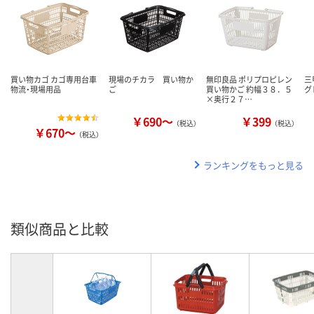
買い物カゴ カゴ専用台車
現場のチカラ 買い物か
無印良品 ポリプロピレン
三
物流・現場用品
ご
買い物かご 約幅３８．５
グ
×奥行２７…
￥690～
￥399
（税込）
（税込）
￥670～
（税込）
ランキングをもっと見る
類似商品と比較