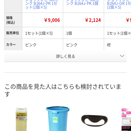
ンク B264J-PK 1セ
ンク B264J-PK 1個
B264J-OR 
ット(1個×5)
(1個×5)
価格
￥9,006
￥2,124
￥9
(税込)
1セット(1個×5)
1個
1セット(1個×
販売単位
ピンク
ピンク
橙
カラー
お申込番
詳しく見る
KK93010
RN55758
KK93008
号
入荷待ち
1点
8点
在庫
ご注文後、お届けに
この商品を見た人はこちらも検討されていま
ついてご連絡いたし
8月9日（日）
8月9日（日）
お届け日
す
ます
数量
数量
数量
カゴへ
カゴへ
カ