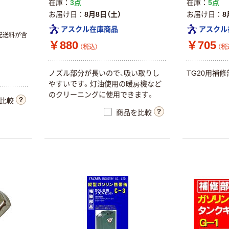
在庫
3点
在庫
5点
お届け日
8月8日（土）
お届け日
8
アスクル在庫商品
アスクル
配送料が含
￥880
￥705
（税込）
（税
ノズル部分が長いので、吸い取りし
TG20用補修
やすいです。灯油使用の暖房機など
のクリーニングに使用できます。
比較
商品を比較
スイコー ポリタ
オリジナル
ル
買い物カゴ カゴ
￥12,640~
専用台車 物流・
（税込）
現場用品