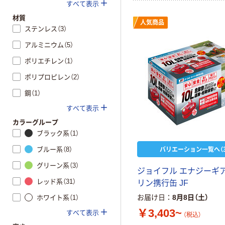
すべて表示
材質
人気商品
ステンレス（3）
アルミニウム（5）
ポリエチレン（1）
ポリプロピレン（2）
鋼（1）
すべて表示
カラーグループ
ブラック系（1）
バリエーション一覧へ（3
ブルー系（8）
グリーン系（3）
ジョイフル エナジーギア
レッド系（31）
リン携行缶 JF
お届け日
8月8日（土）
ホワイト系（1）
￥3,403~
すべて表示
（税込）