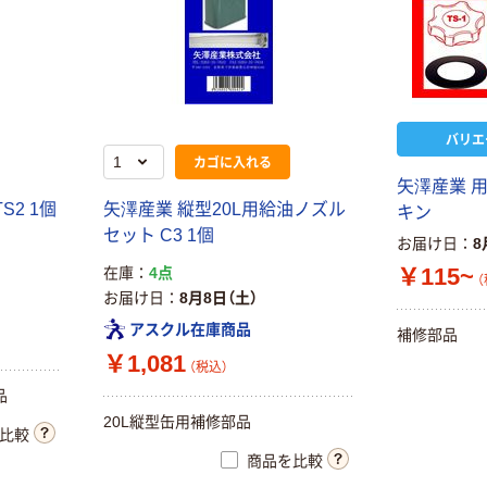
￥630~
（税込）
オリジナル
現場のチカラ
好川産業 角缶1L
買い物かご
40ミリ口 56941
1缶 623-
￥690~
（税込）
9368（直送品）
バリエ
￥442
（税込）
カゴに入れる
人気商品
カゴへ
矢澤産業 
三共コーポレー
S2 1個
矢澤産業 縦型20L用給油ノズル
キン
ション GA ロン
セット C3 1個
お届け日
8
テナー
人気商品
￥115~
在庫
4点
￥1,082~
新輝合成 トンボ
（
お届け日
8月8日（土）
（税込）
洗桶 AAL
アスクル在庫商品
￥1,160~
補修部品
（税込）
￥1,081
（税込）
品
土井金属化成 ヒ
20L縦型缶用補修部品
シエス トタンタ
比較
ライ
商品を比較
￥2,656~