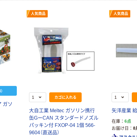
人気商品
人気商品
）
カゴに入れる
 ガソ
大自工業 Meltec ガソリン携行
矢澤産業 給
缶GーCAN スタンダードノズル
在庫
6点
パッキン付 FXOP-04 1個 566-
お届け日
8
9604（直送品）