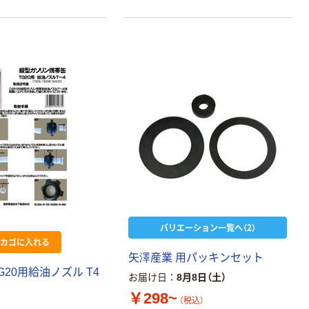
バリエーション一覧へ（2）
カゴに入れる
矢澤産業 用パッキンセット
G20用給油ノズル T4
お届け日
8月8日（土）
￥298~
（税込）