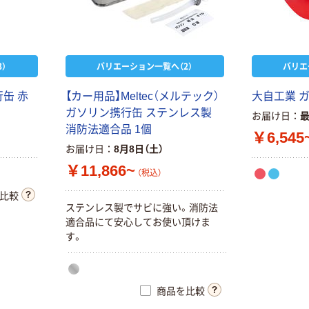
）
バリエーション一覧へ（2）
バリエ
缶 赤
【カー用品】Meltec（メルテック）
大自工業 ガ
ガソリン携行缶 ステンレス製
お届け日
消防法適合品 1個
￥6,545
お届け日
8月8日（土）
￥11,866~
（税込）
比較
ステンレス製でサビに強い。消防法
適合品にて安心してお使い頂けま
す。
商品を比較