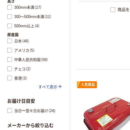
高さ
300mm未満（17）
商品を
300～500mm未満（11）
500mm以上（4）
原産国
日本（48）
アメリカ（5）
中華人民共和国（59）
チェコ（2）
香港（3）
人気商品
すべて表示
お届け日目安
当日〜翌々日お届け（24)
メーカーから絞り込む