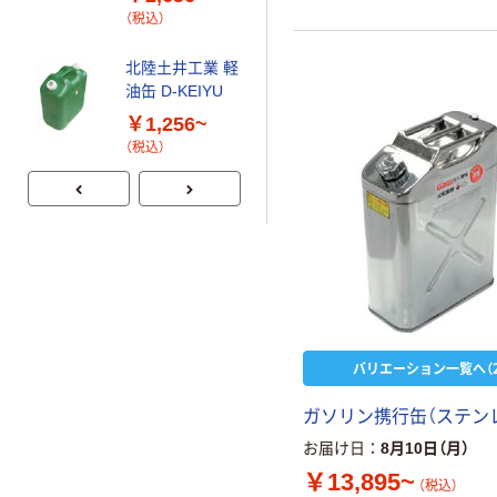
（税込）
カゴへ
北陸土井工業 軽
油缶 D-KEIYU
イノマタ化学 フ
ィーリング パー
￥1,256~
ルホワイト
（税込）
￥136~
（税込）
バリエーション一覧へ（2
ガソリン携行缶（ステン
お届け日
8月10日（月）
￥13,895~
（税込）