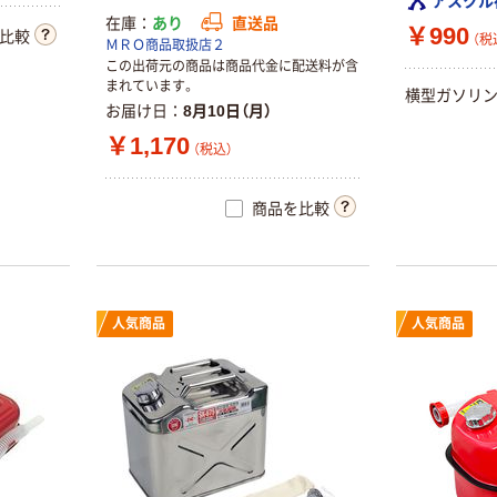
アスクル
在庫
あり
直送品
￥990
比較
（税
ＭＲＯ商品取扱店２
この出荷元の商品は商品代金に配送料が含
まれています。
横型ガソリ
お届け日
8月10日（月）
￥1,170
（税込）
商品を比較
人気商品
人気商品