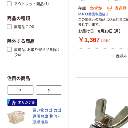
アウトレット商品（1）
在庫
わずか
直送品
ＭＲＯ商品取扱店２
商品の種類
この出荷元の商品は商品代金に
まれています。
直送品（174）
お届け日
8月10日（月）
￥1,367
除外する商品
（税込）
直送品、お取り寄せ品を除く
（24）
商品を
注目の商品
DICプラスチッ
オリジナル
ク DIC DSPシリ
買い物カゴ カゴ
ーズFタイプ 蓋
専用台車 物流・
DSP FUTA
￥123~
現場用品
（税込）