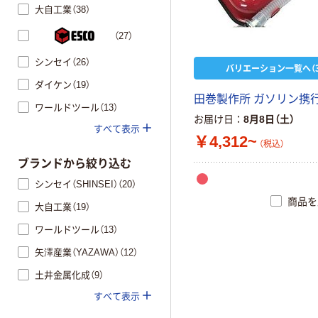
大自工業（38）
（27）
シンセイ（26）
バリエーション一覧へ（3
ダイケン（19）
田巻製作所 ガソリン携行
ワールドツール（13）
お届け日
8月8日（土）
すべて表示
￥4,312~
（税込）
ブランドから絞り込む
シンセイ（SHINSEI）（20）
商品を
大自工業（19）
ワールドツール（13）
矢澤産業（YAZAWA）（12）
土井金属化成（9）
すべて表示