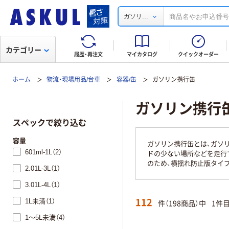
...
ガソリ
カテゴリー
履歴・再注文
マイカタログ
クイックオーダー
ホーム
物流・現場用品/台車
容器/缶
ガソリン携行缶
ガソリン携行
スペックで絞り込む
容量
ガソリン携行缶とは、ガソ
601ml-1L（2）
ドの少ない場所などを走行
のため、横揺れ防止版タイプ
2.01L-3L（1）
3.01L-4L（1）
112
1L未満（1）
件（198商品）中
1件
1～5L未満（4）