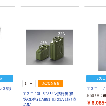
（税込）
北陸土井工業 軽
油缶 D-KEIYU
￥1,256~
（税込）
）
バリエ
カゴに入れる
レス製）
エスコ ノ
エスコ 10L ガソリン携行缶(横
お届け日
型/OD色) EA991HB-21A 1個（直
￥6,085
送品）