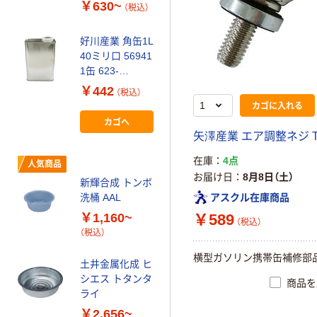
￥630~
（税込）
ニッコー・ハン
セン 平角缶（2ヶ
好川産業 角缶1L
口・ノズル付）
40ミリ口 56941
￥1,296~
1缶 623-
（税込）
9368（直送品）
￥442
（税込）
カゴに入れる
人気商品
カゴへ
矢澤産業 エア調整ネジ T
リス（RISU） つ
けもの重石 ポリ
在庫
4点
人気商品
エチレン
お届け日
8月8日（土）
新輝合成 トンボ
￥2,268~
洗桶 AAL
アスクル在庫商品
（税込）
￥1,160~
￥589
（税込）
（税込）
わけあり特価
北陸土井工業 ヒ
横型ガソリン携帯缶補修部
土井金属化成 ヒ
シエス 軽油缶
シエス トタンタ
商品を
20L D-
ライ
KEIYU20L 1缶
￥1,608
（税込）
￥2,656~
（わけあり品）