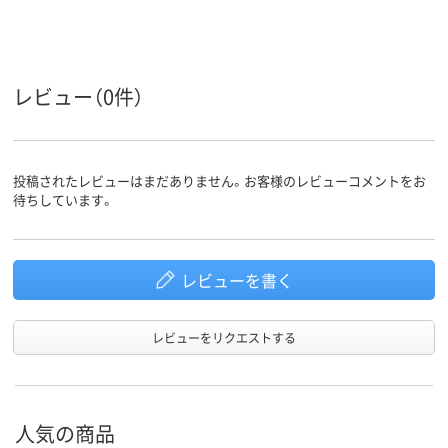
なし
なし
なし
〒枠
なし
窓の有無
レビュー（0件）
留め具の
なし
有無
封筒裏面
サイド貼り
の貼り方
投稿されたレビューはまだありません。お客様のレビューコメントをお
アスクル
待ちしています。
商品環境
35
35
スコア
レビューを書く
レビューをリクエストする
人気の商品