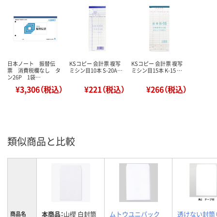
日本ノート 振替伝
KSコピー 会計票 複写
KSコピー 会計票 複写
票 消費税欄なし タ
ミシン目10本 S-20A…
ミシン目15本 K-15 …
ン26P 1袋…
¥3,306（税込）
¥221（税込）
¥266（税込）
類似商品と比較
本商品：
山櫻 白封筒
ムトウユニパック
透けない封筒
商品名