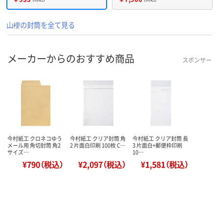
山櫻の封筒を全て見る
メーカーからのおすすめ商品
スポンサー
今村紙工 クロネコゆう
今村紙工 クリア封筒 角
今村紙工 クリア封筒 長
メール用 角切封筒 角2
2 片面白印刷 100枚 C…
3 片面白+郵便枠印刷
サイズ…
10…
¥790（税込）
¥2,097（税込）
¥1,581（税込）