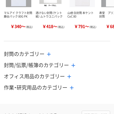
マルアイ クラフト封筒
透けない封筒（ケント
山櫻 白封筒 本ケント
寿堂 プリ
藤壺パック 80G PK
紙） ムトウユニパック
CoC 80
封筒
￥340～
￥418～
￥791～
￥6
（税込）
（税込）
（税込）
封筒のカテゴリー
封筒/伝票/帳簿のカテゴリー
オフィス用品のカテゴリー
作業・研究用品のカテゴリー