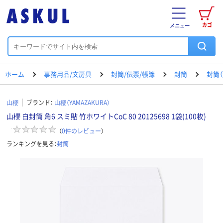
カゴ
メニュー
ホーム
事務用品/文房具
封筒/伝票/帳簿
封筒
封筒（
山櫻
ブランド：
山櫻（YAMAZAKURA）
山櫻 白封筒 角6 スミ貼 竹ホワイトCoC 80 20125698 1袋(100枚)
（
0
件のレビュー
）
ランキングを見る：
封筒