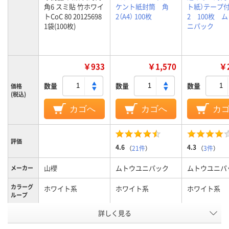
角6 スミ貼 竹ホワイ
ケント紙封筒 角
ト紙）テープ
トCoC 80 20125698
2（A4） 100枚
2 100枚 
1袋(100枚)
ニパック
￥933
￥1,570
￥2
数量
数量
数量
価格
(税込)
カゴへ
カゴへ
カ
評価
4.6
4.3
（
21件
）
（
3件
）
山櫻
ムトウユニパック
ムトウユニパ
メーカー
カラーグ
ホワイト系
ホワイト系
ホワイト系
ループ
テープ/接
詳しく見る
テープ・のりなし
テープ・のりなし
テープ付き
着