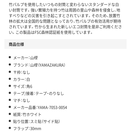
竹パルプを使用したいつもの封筒と変わらないスタンダードな白
い封筒です。強い繁殖力を持つ竹は周囲の里山や森林を侵食し、地
すべりなどの災害を引き起こすとされています。そのため、放置竹
林の拡大は全国的な問題となっており、竹パルプの有効活用が期待
されています。竹から生まれた新しいエコ封筒を是非ご利用くださ
い。この製品はFSC森林認証紙を使用しています。
商品仕様
メーカー：山櫻
ブランド：山櫻（YAMAZAKURA）
〒枠：なし
カラー：白
サイズ：角6
テープ/接着：テープ・のりなし
マチ：なし
メーカー品番：YAMA-7053-0054
紙質：竹ホワイト
貼り位置：スミ貼（サイド貼）
フラップ：30mm