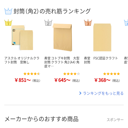
封筒（角2）の売れ筋ランキング
アスクル オリジナルクラ
寿堂 コトブキ封筒 大型
寿堂 FSC認証クラフト
寿
フト封筒 窓無し
封筒 クラフト 角2（A4） 角
封筒
底
底マ…
￥851～
￥645～
￥368～
（税込）
（税込）
（税込）
ランキングをもっと見る
メーカーからのおすすめ商品
スポンサー