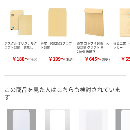
アスクル オリジナルク
寿堂 FSC認証クラフ
寿堂 コトブキ封筒 大
菅公工業 
ラフト封筒 窓無し
ト封筒
型封筒 クラフト 角
ッカー
2（A4） 角底マ…
￥180～
￥199～
￥645～
￥6
（税込）
（税込）
（税込）
この商品を見た人はこちらも検討されていま
す