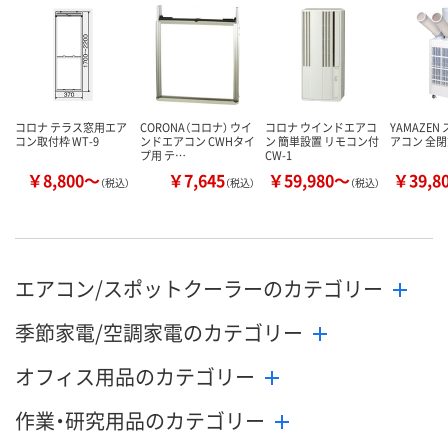
コロナ テラス窓用エア
CORONA（コロナ） ウイ
コロナ ウインドエアコ
YAMAZEN
コン取付枠 WT-9
ンドエアコン CWHタイ
ン 簡単設置 リモコン付
アコン 全
プ用 テ…
CW-1
￥8,800～
￥7,645
￥59,980～
￥39,8
（税込）
（税込）
（税込）
エアコン/スポットクーラーのカテゴリー
季節家電/空調家電のカテゴリー
オフィス用品のカテゴリー
作業・研究用品のカテゴリー