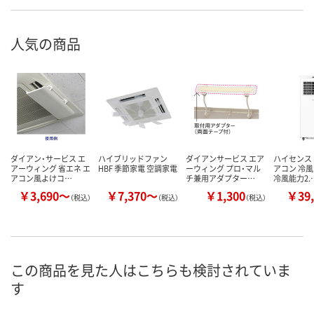
人気の商品
ダイアン・サービス エ
ハイブリッドファン
ダイアンサービス エア
ハイセンス
アーウィング 省エネ エ
HBF 季節家電 空調家電
ーウィング プロ・マル
アコン 冷風
アコン風よけコ…
チ兼用アダプター…
冷風能力2.
￥3,690～
￥7,370～
￥1,300
￥39,
（税込）
（税込）
（税込）
この商品を見た人はこちらも検討されていま
す