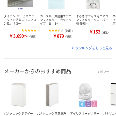
ダイアン・サービス エア
カースル 業務用エアコ
まるき オフィス用エアコ
ダ
ーウィング 省エネ エアコ
ンフィルター カットタ
ンフィルター クローバー
ウ
ン風よけコ…
イプ 白 E-4…
柄 4978…
用
(
10件
)
￥152
（税込）
￥3,690～
￥879
（税込）
（税込）
ランキングをもっと見る
メーカーからのおすすめ商品
スポンサー
パナソニック ジアイー
パナソニック 空気清浄
アイリスオーヤマ サー
パナソニ