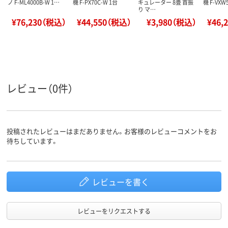
ノ F-ML4000B-W 1…
機 F-PX70C-W 1台
キュレーター 8畳 首振
機 F-VXW
り マ…
¥76,230（税込）
¥44,550（税込）
¥3,980（税込）
¥46,
レビュー（0件）
投稿されたレビューはまだありません。お客様のレビューコメントをお
待ちしています。
レビューを書く
レビューをリクエストする