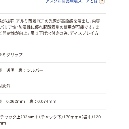
アスクル商品環境スコアとは
イ効果が抜群！アルミ蒸着PETの光沢が高級感を演出し、内容
スバリア性・防湿性に優れ脱酸素剤の使用が可能です。ま
く開封性が向上。吊り下げ穴付きの為、ディスプレイ方
ラミグリップ
表：透明 裏：シルバー
対象外
表：0.062ｍｍ 裏：0.074ｍｍ
（チャック上）32mm＋（チャック下）170ｍｍ×（袋巾）120
ｍｍ