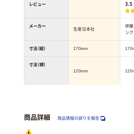
3.5
レビュー
メーカー
伊藤
生産日本社
ンク
寸法（縦）
170mm
170
寸法（横）
120mm
120
カラーグループ
クリア(透明・半透明)
系、シルバー系
商品詳細
アスクル商品環境
商品情報の誤りを報告
スコア