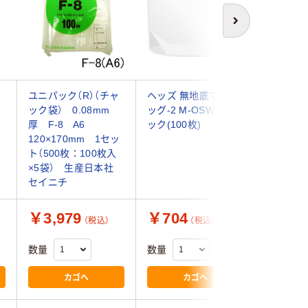
次へ
ユニパック（R）（チャ
ヘッズ 無地底マチバ
【ポケッ
ッ
ック袋） 0.08mm
ッグ-2 M-OSW2 1パ
袋】 丸万
厚 F-8 A6
ック(100枚)
ップポケッ
120×170mm 1セッ
厚 A6 11
）
ト（500枚：100枚入
袋（100
×5袋） 生産日本社
セイニチ
￥3,979
￥704
￥756
（税込）
（税込）
数量
数量
数量
カゴへ
カゴへ