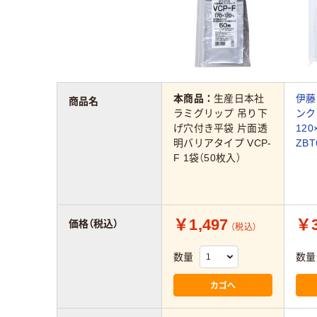
本商品：
生産日本社
伊藤
商品名
ラミグリップ 吊り下
ンク
げ穴付き平袋 片面透
120
明バリアタイプ VCP-
ZBT
F 1袋（50枚入）
￥1,497
￥3
価格（税込）
（税込）
数量
数量
カゴへ