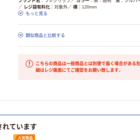
ブランド名
ラミグリップ
／
カラー
表：透明 裏：シルバ
／
レジ袋有料化
対象外
／
横
120mm
もっと見る
類似商品と比較する
こちらの商品は一般商品とは別便で届く場合がある別
細はレジ画面にてご確認をお願い致します。
されています
人気商品