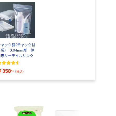
チャック袋（チャック付
き袋） 0.04mm厚 伊
藤忠リーテイルリンク
￥358~
（税込）