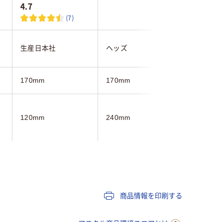
4.7
(7)
生産日本社
ヘッズ
丸万
170mm
170mm
170mm
幅115m
120mm
240mm
下170m
150mm
クリア(透明)系
商品情報を印刷する