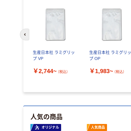
前のスライドへ
R）（チャッ
生産日本社 ラミグリッ
生産日本社 ラミグリ
ナイロンタ
プ VP
プ OP
日本社 セ
￥2,744~
￥1,983~
（税込）
（税込）
税込）
人気の商品
オリジナル
人気商品