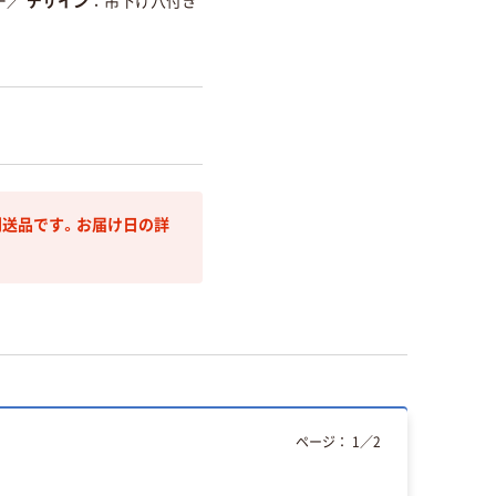
ー
／
デザイン
吊下げ穴付き
送品です。お届け日の詳
ページ：
1
／
2
本気プ