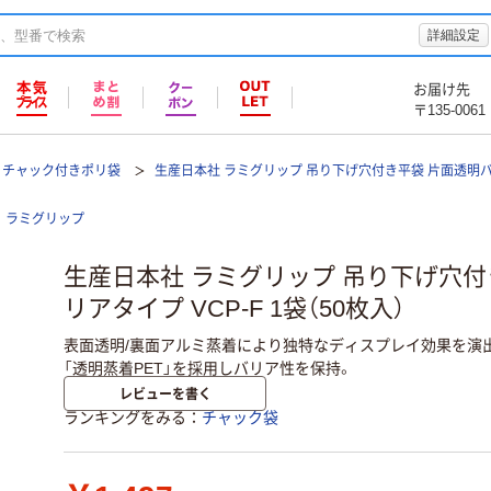
詳細設定
お届け先
〒135-0061
チャック付きポリ袋
生産日本社 ラミグリップ 吊り下げ穴付き平袋 片面透明バ
ラミグリップ
生産日本社 ラミグリップ 吊り下げ穴付
リアタイプ VCP-F 1袋（50枚入）
表面透明/裏面アルミ蒸着により独特なディスプレイ効果を演
「透明蒸着PET」を採用しバリア性を保持。
レビューを書く
ランキングをみる
チャック袋