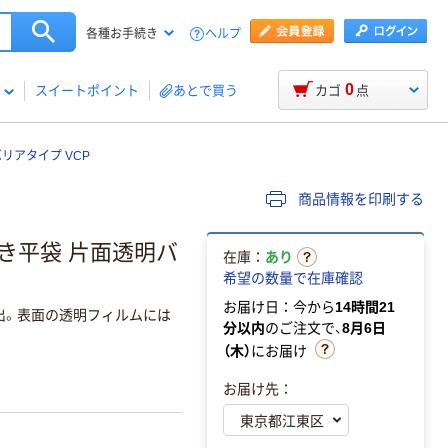
ヘルプ
各種お手続き
0
スイートポイント
あとで買う
カゴ
点
リアタイプ VCP
商品情報を印刷する
き平袋 片面透明バ
在庫：
あり
希望の数量で在庫確認
お届け日：今から
14時間21
出。表面の透明フィルムには
分以内
のご注文で、
8月6日
（木）
にお届け
お届け先：