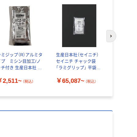
次のスライド
ラミジップ（R）アルミタ
生産日本社（セイニチ）
アスクル
イプ ミシン目加工/ノ
セイニチ チャック袋
チャック袋
ッチ付き 生産日本社 セ
「ラミグリップ」 平袋バ
き袋） 0.
イニチ
リアタイプ
￥2,511~
￥65,087~
（税込）
（税込）
￥370~