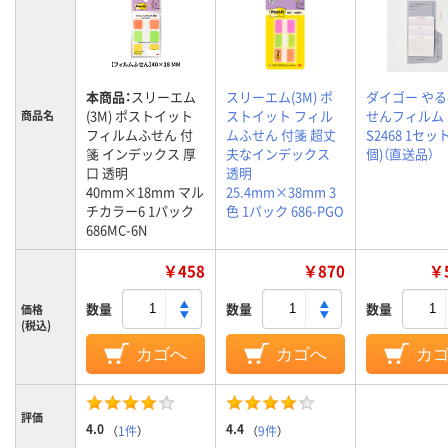
本商品：
スリーエム
スリーエム(3M) ポ
ダイゴー や
(3M) ポストイット
ストイット フィル
せんフィルム L
商品名
フィルムふせん 付
ムふせん 付箋 超丈
S2468 1セット
箋 インデックス 厚
夫なインデックス
個)（直送品）
口 透明
透明
40mm×18mm マル
25.4mm×38mm 3
チカラー6 1パック
色 1パック 686-PGO
686MC-6N
￥458
￥870
￥5
数量
数量
数量
価格
(税込)
カゴへ
カゴへ
カ
評価
4.0
4.4
（
1件
）
（
9件
）