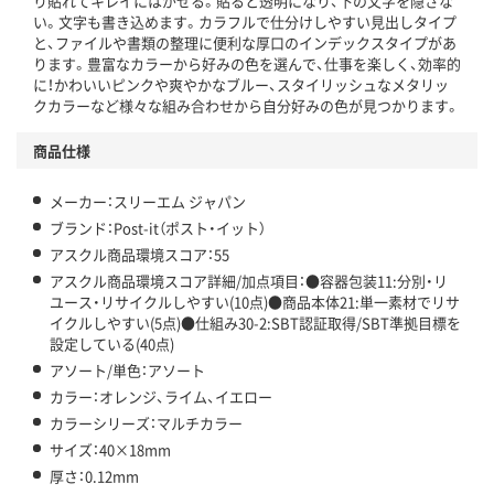
り貼れてキレイにはがせる。貼ると透明になり、下の文字を隠さな
アスクル商品環境スコア詳細／加点項目
」で確認できます。
い。文字も書き込めます。カラフルで仕分けしやすい見出しタイプ
と、ファイルや書類の整理に便利な厚口のインデックスタイプがあ
ります。豊富なカラーから好みの色を選んで、仕事を楽しく、効率的
に！かわいいピンクや爽やかなブルー、スタイリッシュなメタリッ
クカラーなど様々な組み合わせから自分好みの色が見つかります。
商品仕様
メーカー：スリーエム ジャパン
ブランド：Post-it（ポスト・イット）
アスクル商品環境スコア：55
アスクル商品環境スコア詳細/加点項目：●容器包装11:分別・リ
ユース・リサイクルしやすい(10点)●商品本体21:単一素材でリサ
イクルしやすい(5点)●仕組み30-2:SBT認証取得/SBT準拠目標を
設定している(40点)
アソート/単色：アソート
カラー：オレンジ、ライム、イエロー
カラーシリーズ：マルチカラー
サイズ：40×18mm
厚さ：0.12mm