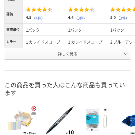
評価
4.5
4.6
5.0
（
4件
）
（
3件
）
（
3件
）
1パック
1パック
1パック
販売単位
1 カレイドスコープ
1 カレイドスコープ
2 ブルーアワ
カラー
商品タイ
詳しく見る
インデックス
見出し
インデックス
プ
お申込番
RR44657
RR44647
RR44649
号
この商品を買った人はこんな商品も買ってい
あり
あり
あり
在庫
ます
8月9日（日）
8月9日（日）
8月9日（日）
お届け日
数量
数量
数量
カゴへ
カゴへ
カ