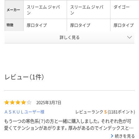
スリーエム ジャパ
スリーエム ジャパ
ダイゴー
メーカー
ン
ン
厚口タイプ
厚口タイプ
厚口タイプ
特徴
詳しく見る
40×18mm
25.4×38.1mm
サイズ
通常粘着
通常粘着
粘着力
フィルムふせん、フ
フィルムふせん、フ
種類
ィルム
ィルム
レビュー（1件）
カラーシ
マルチカラー
その他
リーズ
イエロー系、オレン
オレンジ系、グリー
レッド系
カラーグ
ループ
ジ系、グリーン系
ン系、ピンク系
2025年3月7日
ＡＳＫＵＬユーザー様
レビューランク
S
(1181ポイント)
0.12mm
厚さ
もう一つの寒色系(？)の方と一緒に購入しました。それぞれ色が可
アスクル
愛くてテンションがあがります。厚みがあるのでインデックスとし
商品環境
55
56
てとても役に立っています。
スコア
続きを見る