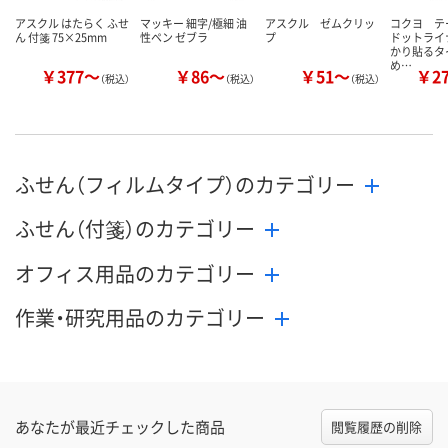
アスクル はたらく ふせ
マッキー 細字/極細 油
アスクル ゼムクリッ
コクヨ 
ん 付箋 75×25mm
性ペン ゼブラ
プ
ドットライ
かり貼るタ
め…
￥377～
￥86～
￥51～
￥2
（税込）
（税込）
（税込）
ふせん（フィルムタイプ）のカテゴリー
ふせん（付箋）のカテゴリー
オフィス用品のカテゴリー
作業・研究用品のカテゴリー
あなたが最近チェックした商品
閲覧履歴の削除