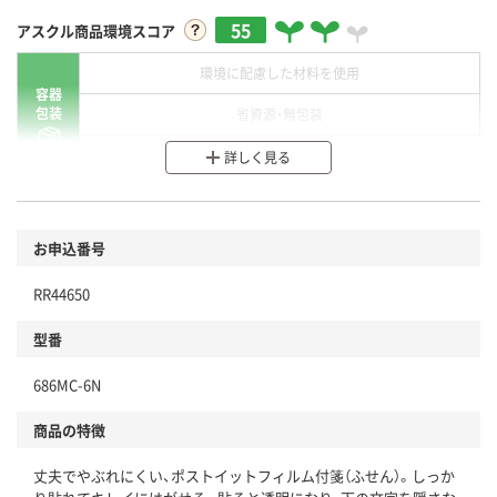
55
アスクル商品環境スコア
環境に配慮した材料を使用
容器
包装
省資源・無包装
分別・リサイクルしやすい設計
詳しく見る
環境に配慮した材料を使用
商品
お申込番号
本体
省資源・省エネ・節水
RR44650
分別・リサイクルしやすい設計
型番
独自の回収スキームがある
686MC-6N
仕組
アスクルで資源循環している
商品の特徴
温室効果ガスなどの削減
丈夫でやぶれにくい、ポストイットフィルム付箋（ふせん）。しっか
この商品の環境配慮ポイントです。下記商品詳細「