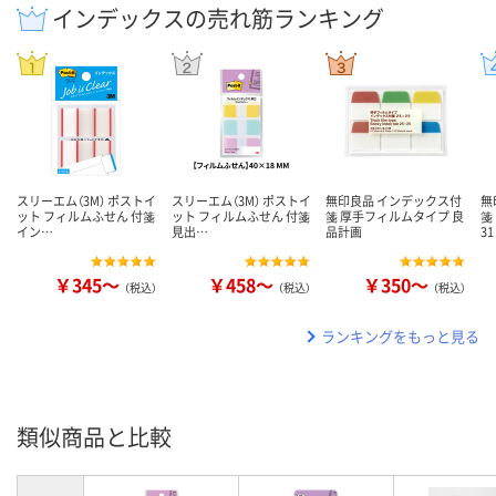
インデックスの売れ筋ランキング
スリーエム（3M） ポストイ
スリーエム（3M） ポストイ
無印良品 インデックス付
無
ット フィルムふせん 付箋
ット フィルムふせん 付箋
箋 厚手フィルムタイプ 良
箋
イン…
見出…
品計画
3
￥345～
￥458～
￥350～
（税込）
（税込）
（税込）
ランキングをもっと見る
類似商品と比較