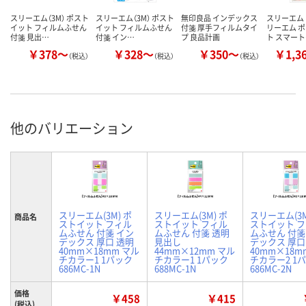
スリーエム（3M） ポスト
スリーエム（3M） ポスト
無印良品 インデックス
スリーエム 
イット フィルムふせん
イット フィルムふせん
付箋 厚手フィルムタイ
リーエム 
付箋 見出…
付箋 イン…
プ 良品計画
ト スマー
￥378～
￥328～
￥350～
￥1,3
（税込）
（税込）
（税込）
他のバリエーション
スリーエム(3M) ポ
スリーエム(3M) ポ
スリーエム(3M
商品名
ストイット フィル
ストイット フィル
ストイット 
ムふせん 付箋 イン
ムふせん 付箋 透明
ムふせん 付箋
デックス 厚口 透明
見出し
デックス 厚口
40mm×18mm マル
44mm×12mm マル
40mm×18m
チカラー1 1パック
チカラー1 1パック
チカラー2 1
686MC-1N
688MC-1N
686MC-2N
価格
￥458
￥415
(税込)