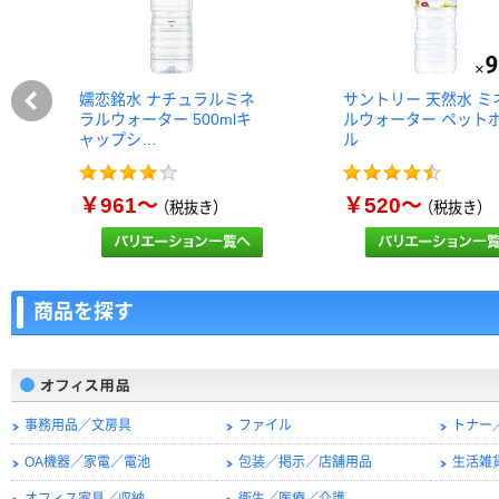
嬬恋銘水 ナチュラルミネ
サントリー 天然水 ミ
ラルウォーター 500mlキ
ルウォーター ペット
ャップシ…
ル
￥961～
￥520～
（税抜き）
（税抜き）
商品を探す
事務用品／文房具
ファイル
トナー
OA機器／家電／電池
包装／掲示／店舗用品
生活雑