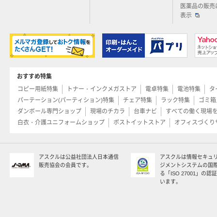
医薬品の販売
表示
おすすめ特集
コピー用紙特集
トナー・インクメガストア
電卓特集
電池特集
タ
パーテーション(パーティション)特集
チェア特集
ラック特集
ゴミ箱
ダンボール専門ショップ
現場のチカラ
台車ナビ
すべての働く現場
白衣・介護ユニフォームショップ
ポストイットストア
オフィスづくり
アスクルは公益社団法人日本通信
アスクルは情報セキュ
販売協会の会員です。
ジメントシステムの国
る「ISO 27001」の
います。